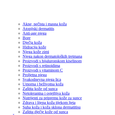
Akne, nečista i masna koža
Atopijski dermatitis
Anti-age njega
Bore
Dječja koža
Hidracija kože
Njega kože zimi
Njega nakon dermatoloških tretmana
Proizvodi s hijaluronskom kiselinom
Proizvodi s retinoidima
Proizvodi s vitaminom C
Proljetna njega
Svakodnevna njega lica
Umorna i beživotna koža
Zaštita kože od sunca
Netolerantna i osjetljiva koža
Nutrijenti za pripremu kože za sunce
Zdrava i lijepa koža tijekom ljeta
Suha koža i koža sklona dermatitisu
Zaštita dječje kože od sunca