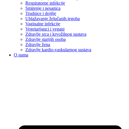
Respiratorne infekcije
Smirenje i nesanica
Trudnice i dojilje
Ublažavanje želučanih tegoba
Vaginalne infekcije
Vegetarijanci i vegani
Zdravlje srca i krvožilnog sustava
Zdravlje starijih osoba
Zdravlje žena
Zdravlje kardio-vaskularnog sustava
O nama