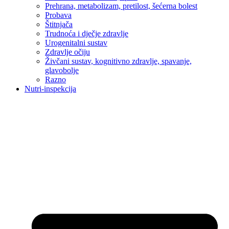
Prehrana, metabolizam, pretilost, šećerna bolest
Probava
Štitnjača
Trudnoća i dječje zdravlje
Urogenitalni sustav
Zdravlje očiju
Živčani sustav, kognitivno zdravlje, spavanje,
glavobolje
Razno
Nutri-inspekcija