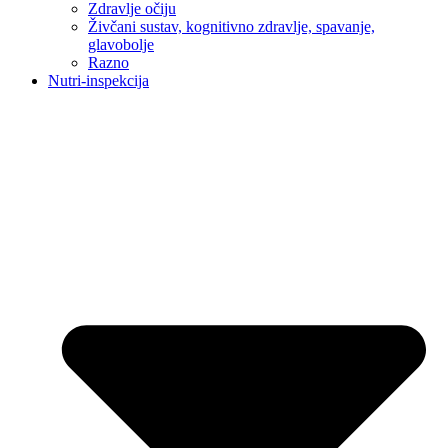
Zdravlje očiju
Živčani sustav, kognitivno zdravlje, spavanje,
glavobolje
Razno
Nutri-inspekcija