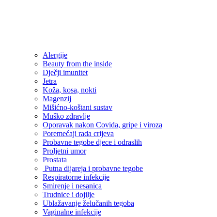
Alergije
Beauty from the inside
Dječji imunitet
Jetra
Koža, kosa, nokti
Magenzij
Mišićno-koštani sustav
Muško zdravlje
Oporavak nakon Covida, gripe i viroza
Poremećaji rada crijeva
Probavne tegobe djece i odraslih
Proljetni umor
Prostata
Putna dijareja i probavne tegobe
Respiratorne infekcije
Smirenje i nesanica
Trudnice i dojilje
Ublažavanje želučanih tegoba
Vaginalne infekcije