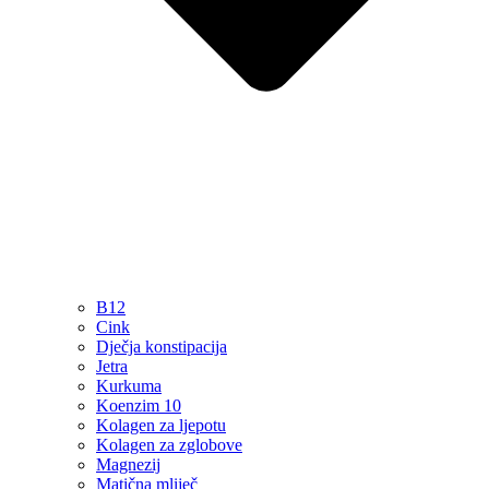
B12
Cink
Dječja konstipacija
Jetra
Kurkuma
Koenzim 10
Kolagen za ljepotu
Kolagen za zglobove
Magnezij
Matična mliječ