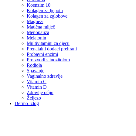
Koenzim 10
Kolagen za ljepotu
Kolagen za zglobove
Magnezij
Matična mliječ
Menopauza
Melatonin
Multivitamini za djecu
Prenatalni dodaci prehrani
Probavni enzimi
Proizvodi s inozitolom
Rodiola
Spavanje
Vaginalno zdravlje
Vitamin C
Vitamin D
Zdravlje očiju
Željezo
Dermo-izlog