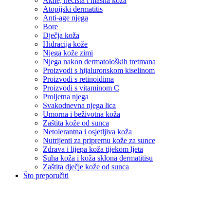
Akne, nečista i masna koža
Atopijski dermatitis
Anti-age njega
Bore
Dječja koža
Hidracija kože
Njega kože zimi
Njega nakon dermatoloških tretmana
Proizvodi s hijaluronskom kiselinom
Proizvodi s retinoidima
Proizvodi s vitaminom C
Proljetna njega
Svakodnevna njega lica
Umorna i beživotna koža
Zaštita kože od sunca
Netolerantna i osjetljiva koža
Nutrijenti za pripremu kože za sunce
Zdrava i lijepa koža tijekom ljeta
Suha koža i koža sklona dermatitisu
Zaštita dječje kože od sunca
Što preporučiti