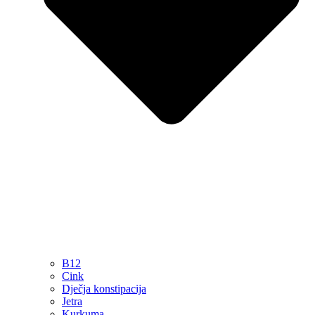
B12
Cink
Dječja konstipacija
Jetra
Kurkuma