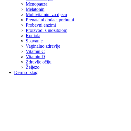
Menopauza
Melatonin
Multivitamini za djecu
Prenatalni dodaci prehrani
Probavni enzimi
Proizvodi s inozitolom
Rodiola
Spavanje
Vaginalno zdravlje
Vitamin C
Vitamin D
Zdravlje očiju
Željezo
Dermo-izlog