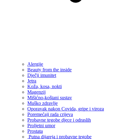
Alergije
Beauty from the inside
Dječji imunitet
Jetra
Koža, kosa, nokti
Magenzij
Mišićno-koštani sustav
Muško zdravlje
Oporavak nakon Covida, gripe i viroza
Poremećaji rada crijeva
Probavne tegobe djece i odraslih
Proljetni umor
Prostata
Putna dijareja i probavne tegobe