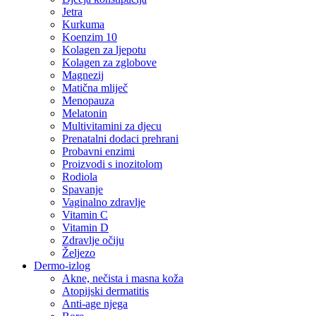
Jetra
Kurkuma
Koenzim 10
Kolagen za ljepotu
Kolagen za zglobove
Magnezij
Matična mliječ
Menopauza
Melatonin
Multivitamini za djecu
Prenatalni dodaci prehrani
Probavni enzimi
Proizvodi s inozitolom
Rodiola
Spavanje
Vaginalno zdravlje
Vitamin C
Vitamin D
Zdravlje očiju
Željezo
Dermo-izlog
Akne, nečista i masna koža
Atopijski dermatitis
Anti-age njega