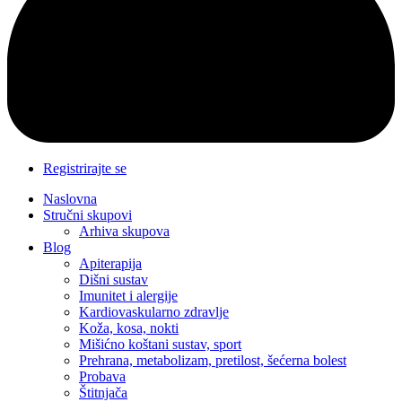
Registrirajte se
Naslovna
Stručni skupovi
Arhiva skupova
Blog
Apiterapija
Dišni sustav
Imunitet i alergije
Kardiovaskularno zdravlje
Koža, kosa, nokti
Mišićno koštani sustav, sport
Prehrana, metabolizam, pretilost, šećerna bolest
Probava
Štitnjača