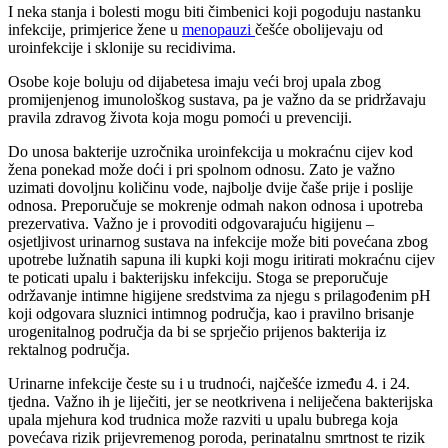
I neka stanja i bolesti mogu biti čimbenici koji pogoduju nastanku
infekcije, primjerice žene u
menopauzi
češće obolijevaju od
uroinfekcije i sklonije su recidivima.
Osobe koje boluju od dijabetesa imaju veći broj upala zbog
promijenjenog imunološkog sustava, pa je važno da se pridržavaju
pravila zdravog života koja mogu pomoći u prevenciji.
Do unosa bakterije uzročnika uroinfekcija u mokraćnu cijev kod
žena ponekad može doći i pri spolnom odnosu. Zato je važno
uzimati dovoljnu količinu vode, najbolje dvije čaše prije i poslije
odnosa. Preporučuje se mokrenje odmah nakon odnosa i upotreba
prezervativa. Važno je i provoditi odgovarajuću higijenu –
osjetljivost urinarnog sustava na infekcije može biti povećana zbog
upotrebe lužnatih sapuna ili kupki koji mogu iritirati mokraćnu cijev
te poticati upalu i bakterijsku infekciju. Stoga se preporučuje
održavanje intimne higijene sredstvima za njegu s prilagođenim pH
koji odgovara sluznici intimnog područja, kao i pravilno brisanje
urogenitalnog područja da bi se sprječio prijenos bakterija iz
rektalnog područja.
Urinarne infekcije česte su i u trudnoći, najčešće između 4. i 24.
tjedna. Važno ih je liječiti, jer se neotkrivena i neliječena bakterijska
upala mjehura kod trudnica može razviti u upalu bubrega koja
povećava rizik prijevremenog poroda, perinatalnu smrtnost te rizik