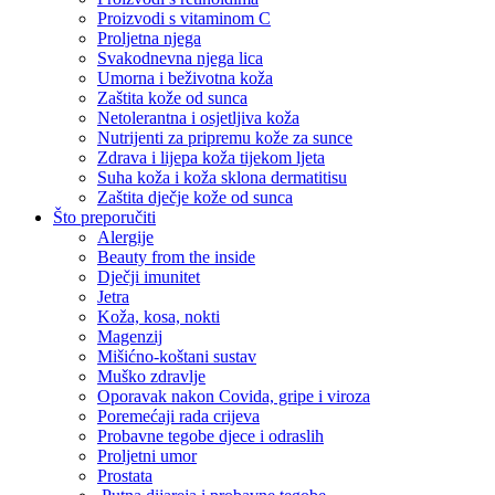
Proizvodi s vitaminom C
Proljetna njega
Svakodnevna njega lica
Umorna i beživotna koža
Zaštita kože od sunca
Netolerantna i osjetljiva koža
Nutrijenti za pripremu kože za sunce
Zdrava i lijepa koža tijekom ljeta
Suha koža i koža sklona dermatitisu
Zaštita dječje kože od sunca
Što preporučiti
Alergije
Beauty from the inside
Dječji imunitet
Jetra
Koža, kosa, nokti
Magenzij
Mišićno-koštani sustav
Muško zdravlje
Oporavak nakon Covida, gripe i viroza
Poremećaji rada crijeva
Probavne tegobe djece i odraslih
Proljetni umor
Prostata