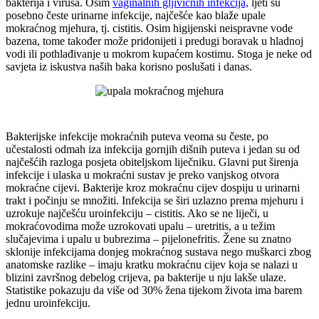
bakterija i virusa. Osim
vaginalnih gljivičnih infekcija,
ljeti su
posebno česte urinarne infekcije, najčešće kao blaže upale
mokraćnog mjehura, tj. cistitis. Osim higijenski neispravne vode
bazena, tome također može pridonijeti i predugi boravak u hladnoj
vodi ili pothlađivanje u mokrom kupaćem kostimu. Stoga je neke od
savjeta iz iskustva naših baka korisno poslušati i danas.
Bakterijske infekcije mokraćnih puteva veoma su česte, po
učestalosti odmah iza infekcija gornjih dišnih puteva i jedan su od
najčešćih razloga posjeta obiteljskom liječniku. Glavni put širenja
infekcije i ulaska u mokraćni sustav je preko vanjskog otvora
mokraćne cijevi. Bakterije kroz mokraćnu cijev dospiju u urinarni
trakt i počinju se množiti. Infekcija se širi uzlazno prema mjehuru i
uzrokuje najčešću uroinfekciju – cistitis. Ako se ne liječi, u
mokraćovodima može uzrokovati upalu – uretritis, a u težim
slučajevima i upalu u bubrezima – pijelonefritis. Žene su znatno
sklonije infekcijama donjeg mokraćnog sustava nego muškarci zbog
anatomske razlike – imaju kratku mokraćnu cijev koja se nalazi u
blizini završnog debelog crijeva, pa bakterije u nju lakše ulaze.
Statistike pokazuju da više od 30% žena tijekom života ima barem
jednu uroinfekciju.