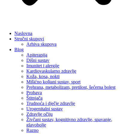
Naslovna
Stručni skupovi
Arhiva skupova
Blog
Apiterapija
Dišni sustav
Imunitet i alergije
Kardiovaskularno zdravlje
Koža, kosa, nokti
Mišićno koštani sustav, sport
Prehrana, metabolizam, pretilost, šećerna bolest
Probava
Štitnjača
Trudnoća i dječje zdravlje
Urogenitalni sustav
Zdravlje očiju
Živčani sustav, kognitivno zdravlje, spavanje,
glavobolje
Razno