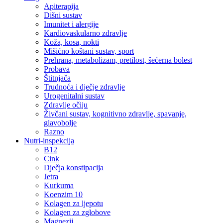
Apiterapija
Dišni sustav
Imunitet i alergije
Kardiovaskularno zdravlje
Koža, kosa, nokti
Mišićno koštani sustav, sport
Prehrana, metabolizam, pretilost, šećerna bolest
Probava
Štitnjača
Trudnoća i dječje zdravlje
Urogenitalni sustav
Zdravlje očiju
Živčani sustav, kognitivno zdravlje, spavanje,
glavobolje
Razno
Nutri-inspekcija
B12
Cink
Dječja konstipacija
Jetra
Kurkuma
Koenzim 10
Kolagen za ljepotu
Kolagen za zglobove
Magnezij