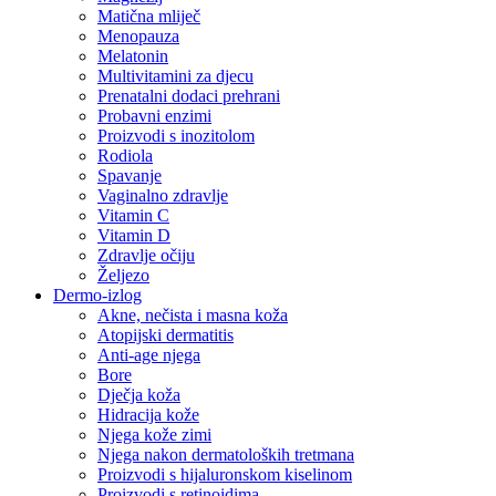
Matična mliječ
Menopauza
Melatonin
Multivitamini za djecu
Prenatalni dodaci prehrani
Probavni enzimi
Proizvodi s inozitolom
Rodiola
Spavanje
Vaginalno zdravlje
Vitamin C
Vitamin D
Zdravlje očiju
Željezo
Dermo-izlog
Akne, nečista i masna koža
Atopijski dermatitis
Anti-age njega
Bore
Dječja koža
Hidracija kože
Njega kože zimi
Njega nakon dermatoloških tretmana
Proizvodi s hijaluronskom kiselinom
Proizvodi s retinoidima