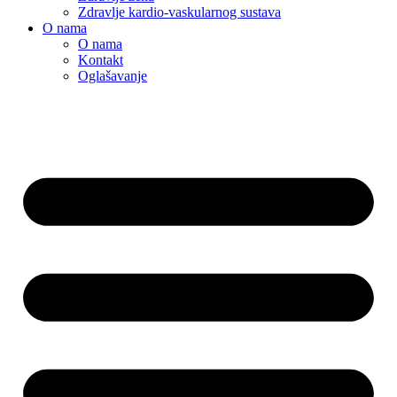
Zdravlje kardio-vaskularnog sustava
O nama
O nama
Kontakt
Oglašavanje