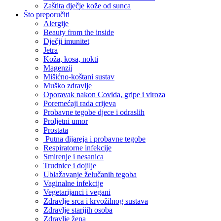
Zaštita dječje kože od sunca
Što preporučiti
Alergije
Beauty from the inside
Dječji imunitet
Jetra
Koža, kosa, nokti
Magenzij
Mišićno-koštani sustav
Muško zdravlje
Oporavak nakon Covida, gripe i viroza
Poremećaji rada crijeva
Probavne tegobe djece i odraslih
Proljetni umor
Prostata
Putna dijareja i probavne tegobe
Respiratorne infekcije
Smirenje i nesanica
Trudnice i dojilje
Ublažavanje želučanih tegoba
Vaginalne infekcije
Vegetarijanci i vegani
Zdravlje srca i krvožilnog sustava
Zdravlje starijih osoba
Zdravlje žena