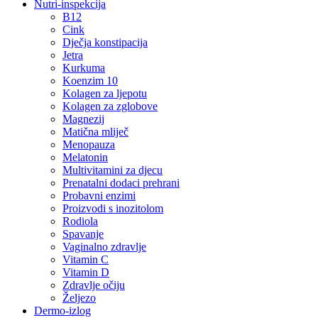
Nutri-inspekcija
B12
Cink
Dječja konstipacija
Jetra
Kurkuma
Koenzim 10
Kolagen za ljepotu
Kolagen za zglobove
Magnezij
Matična mliječ
Menopauza
Melatonin
Multivitamini za djecu
Prenatalni dodaci prehrani
Probavni enzimi
Proizvodi s inozitolom
Rodiola
Spavanje
Vaginalno zdravlje
Vitamin C
Vitamin D
Zdravlje očiju
Željezo
Dermo-izlog