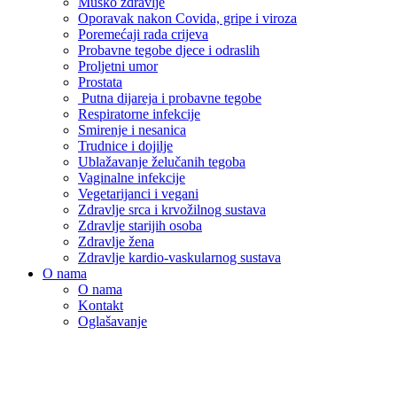
Muško zdravlje
Oporavak nakon Covida, gripe i viroza
Poremećaji rada crijeva
Probavne tegobe djece i odraslih
Proljetni umor
Prostata
Putna dijareja i probavne tegobe
Respiratorne infekcije
Smirenje i nesanica
Trudnice i dojilje
Ublažavanje želučanih tegoba
Vaginalne infekcije
Vegetarijanci i vegani
Zdravlje srca i krvožilnog sustava
Zdravlje starijih osoba
Zdravlje žena
Zdravlje kardio-vaskularnog sustava
O nama
O nama
Kontakt
Oglašavanje