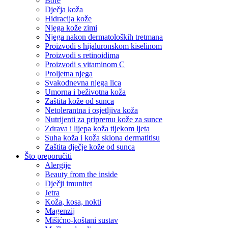
Bore
Dječja koža
Hidracija kože
Njega kože zimi
Njega nakon dermatoloških tretmana
Proizvodi s hijaluronskom kiselinom
Proizvodi s retinoidima
Proizvodi s vitaminom C
Proljetna njega
Svakodnevna njega lica
Umorna i beživotna koža
Zaštita kože od sunca
Netolerantna i osjetljiva koža
Nutrijenti za pripremu kože za sunce
Zdrava i lijepa koža tijekom ljeta
Suha koža i koža sklona dermatitisu
Zaštita dječje kože od sunca
Što preporučiti
Alergije
Beauty from the inside
Dječji imunitet
Jetra
Koža, kosa, nokti
Magenzij
Mišićno-koštani sustav