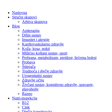
Skip
to
Naslovna
content
Stručni skupovi
Arhiva skupova
Blog
Apiterapija
Dišni sustav
Imunitet i alergije
Kardiovaskularno zdravlje
Koža, kosa, nokti
Mišićno koštani sustav, sport
Prehrana, metabolizam, pretilost, šećerna bolest
Probava
Štitnjača
Trudnoća i dječje zdravlje
Urogenitalni sustav
Zdravlje očiju
Živčani sustav, kognitivno zdravlje, spavanje,
glavobolje
Razno
Nutri-inspekcija
B12
Cink
Dječja konstipacija