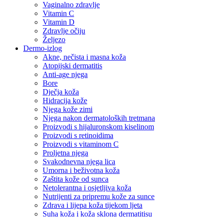
Vaginalno zdravlje
Vitamin C
Vitamin D
Zdravlje očiju
Željezo
Dermo-izlog
Akne, nečista i masna koža
Atopijski dermatitis
Anti-age njega
Bore
Dječja koža
Hidracija kože
Njega kože zimi
Njega nakon dermatoloških tretmana
Proizvodi s hijaluronskom kiselinom
Proizvodi s retinoidima
Proizvodi s vitaminom C
Proljetna njega
Svakodnevna njega lica
Umorna i beživotna koža
Zaštita kože od sunca
Netolerantna i osjetljiva koža
Nutrijenti za pripremu kože za sunce
Zdrava i lijepa koža tijekom ljeta
Suha koža i koža sklona dermatitisu