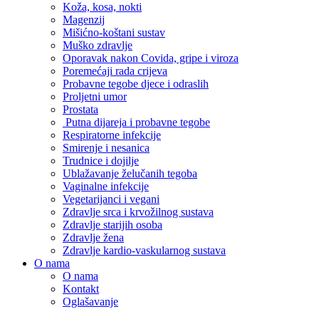
Koža, kosa, nokti
Magenzij
Mišićno-koštani sustav
Muško zdravlje
Oporavak nakon Covida, gripe i viroza
Poremećaji rada crijeva
Probavne tegobe djece i odraslih
Proljetni umor
Prostata
Putna dijareja i probavne tegobe
Respiratorne infekcije
Smirenje i nesanica
Trudnice i dojilje
Ublažavanje želučanih tegoba
Vaginalne infekcije
Vegetarijanci i vegani
Zdravlje srca i krvožilnog sustava
Zdravlje starijih osoba
Zdravlje žena
Zdravlje kardio-vaskularnog sustava
O nama
O nama
Kontakt
Oglašavanje