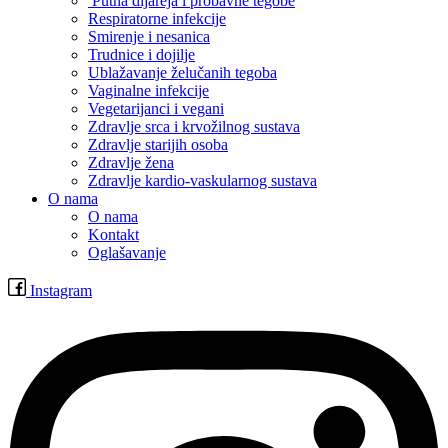
Putna dijareja i probavne tegobe
Respiratorne infekcije
Smirenje i nesanica
Trudnice i dojilje
Ublažavanje želučanih tegoba
Vaginalne infekcije
Vegetarijanci i vegani
Zdravlje srca i krvožilnog sustava
Zdravlje starijih osoba
Zdravlje žena
Zdravlje kardio-vaskularnog sustava
O nama
O nama
Kontakt
Oglašavanje
Instagram