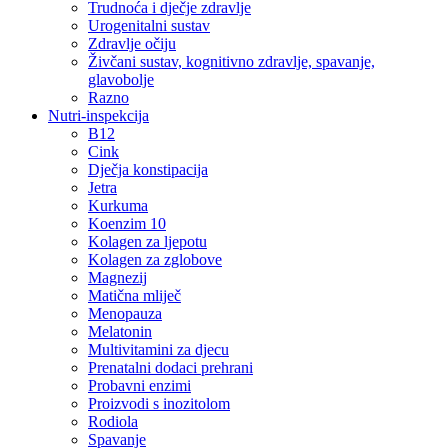
Trudnoća i dječje zdravlje
Urogenitalni sustav
Zdravlje očiju
Živčani sustav, kognitivno zdravlje, spavanje,
glavobolje
Razno
Nutri-inspekcija
B12
Cink
Dječja konstipacija
Jetra
Kurkuma
Koenzim 10
Kolagen za ljepotu
Kolagen za zglobove
Magnezij
Matična mliječ
Menopauza
Melatonin
Multivitamini za djecu
Prenatalni dodaci prehrani
Probavni enzimi
Proizvodi s inozitolom
Rodiola
Spavanje