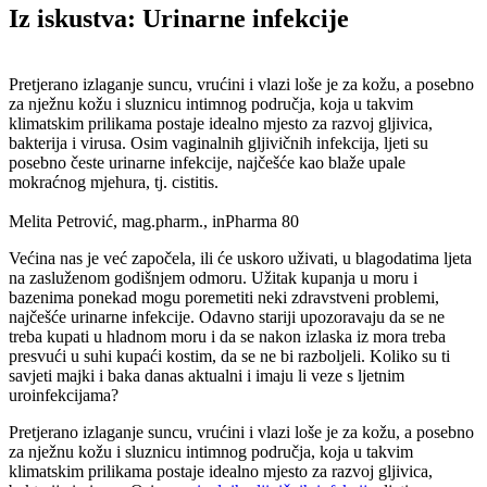
Iz iskustva: Urinarne infekcije
Pretjerano izlaganje suncu, vrućini i vlazi loše je za kožu, a posebno
za nježnu kožu i sluznicu intimnog područja, koja u takvim
klimatskim prilikama postaje idealno mjesto za razvoj gljivica,
bakterija i virusa. Osim vaginalnih gljivičnih infekcija, ljeti su
posebno česte urinarne infekcije, najčešće kao blaže upale
mokraćnog mjehura, tj. cistitis.
Melita Petrović, mag.pharm., inPharma 80
Većina nas je već započela, ili će uskoro uživati, u blagodatima ljeta
na zasluženom godišnjem odmoru. Užitak kupanja u moru i
bazenima ponekad mogu poremetiti neki zdravstveni problemi,
najčešće urinarne infekcije. Odavno stariji upozoravaju da se ne
treba kupati u hladnom moru i da se nakon izlaska iz mora treba
presvući u suhi kupaći kostim, da se ne bi razboljeli. Koliko su ti
savjeti majki i baka danas aktualni i imaju li veze s ljetnim
uroinfekcijama?
Pretjerano izlaganje suncu, vrućini i vlazi loše je za kožu, a posebno
za nježnu kožu i sluznicu intimnog područja, koja u takvim
klimatskim prilikama postaje idealno mjesto za razvoj gljivica,