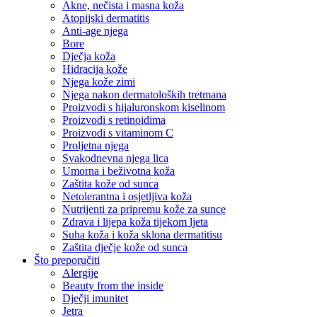
Akne, nečista i masna koža
Atopijski dermatitis
Anti-age njega
Bore
Dječja koža
Hidracija kože
Njega kože zimi
Njega nakon dermatoloških tretmana
Proizvodi s hijaluronskom kiselinom
Proizvodi s retinoidima
Proizvodi s vitaminom C
Proljetna njega
Svakodnevna njega lica
Umorna i beživotna koža
Zaštita kože od sunca
Netolerantna i osjetljiva koža
Nutrijenti za pripremu kože za sunce
Zdrava i lijepa koža tijekom ljeta
Suha koža i koža sklona dermatitisu
Zaštita dječje kože od sunca
Što preporučiti
Alergije
Beauty from the inside
Dječji imunitet
Jetra