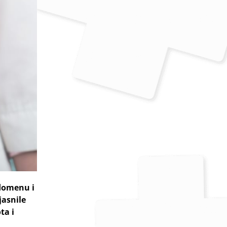
bdomenu i
jasnile
ta i