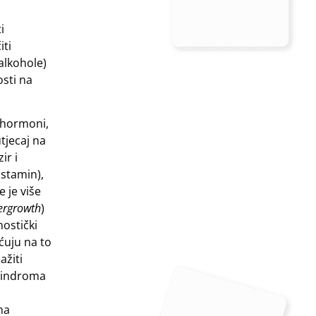
i
iti
 alkohole)
osti na
, hormoni,
tjecaj na
ir i
istamin),
e je više
vergrowth
)
nostički
ćuju na to
ažiti
 sindroma
ma