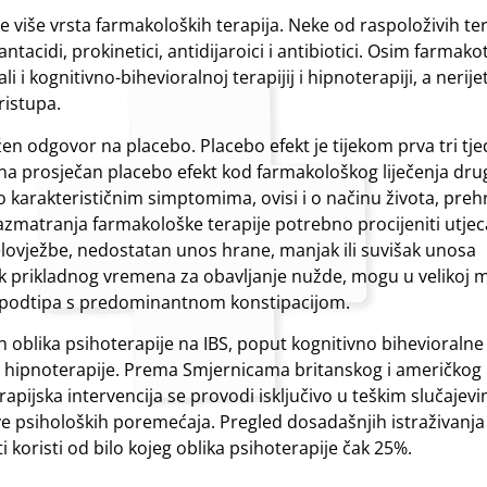
 više vrsta farmakoloških terapija. Neke od raspoloživih ter
antacidi, prokinetici, antidijaroici i antibiotici. Osim farmako
 ali i kognitivno-bihevioralnoj terapijij i hipnoterapiji, a nerij
ristupa.
žen odgovor na placebo. Placebo efekt je tijekom prva tri tj
u na prosječan placebo efekt kod farmakološkog liječenja dru
 o karakterističnim simptomima, ovisi i o načinu života, prehr
 razmatranja farmakološke terapije potrebno procijeniti utjec
lovježbe, nedostatan unos hrane, manjak ili suvišak unosa
 prikladnog vremena za obavljanje nužde, mogu u velikoj m
ce podtipa s predominantnom konstipacijom.
tih oblika psihoterapije na IBS, poput kognitivno bihevioralne 
 i hipnoterapije. Prema Smjernicama britanskog i američkog
apijska intervencija se provodi isključivo u teškim slučajev
ve psiholoških poremećaja. Pregled dosadašnjih istraživanj
i koristi od bilo kojeg oblika psihoterapije čak 25%.