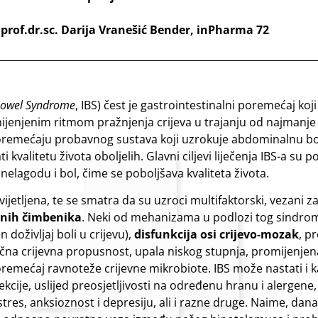
 prof.dr.sc. Darija Vranešić Bender, inPharma 72
 Bowel Syndrome
, IBS) čest je gastrointestinalni poremećaj koji
jenjenim ritmom pražnjenja crijeva u trajanju od najmanje 
oremećaju probavnog sustava koji uzrokuje abdominalnu bol
valitetu života oboljelih. Glavni ciljevi liječenja IBS-a su po
 nelagodu i bol, čime se poboljšava kvaliteta života.
vijetljena, te se smatra da su uzroci multifaktorski, vezani z
alnih čimbenika
. Neki od mehanizama u podlozi tog sindro
 doživljaj boli u crijevu),
disfunkcija osi crijevo-mozak
, p
edična crijevna propusnost, upala niskog stupnja, promijenjen
poremećaj ravnoteže crijevne mikrobiote. IBS može nastati i 
kcije, uslijed preosjetljivosti na određenu hranu i alergene,
tres, anksioznost i depresiju, ali i razne druge. Naime, dana