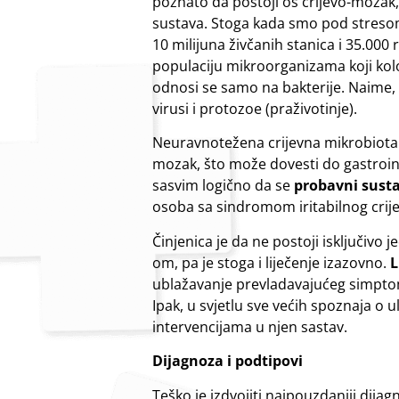
poznato da postoji os crijevo-moza
sustava. Stoga kada smo pod stresom
10 milijuna živčanih stanica i 35.000 
populaciju mikroorganizama koji kolo
odnosi se samo na bakterije. Naime, os
virusi i protozoe (praživotinje).
Neuravnotežena crijevna mikrobiota (
mozak, što može dovesti do gastroint
sasvim logično da se
probavni sust
osoba sa sindromom iritabilnog crije
Činjenica je da ne postoji isključivo
om, pa je stoga i liječenje izazovno.
L
ublažavanje prevladavajućeg simptom
Ipak, u svjetlu sve većih spoznaja o 
intervencijama u njen sastav.
Dijagnoza i podtipovi
Teško je izdvojiti najpouzdaniji dijag