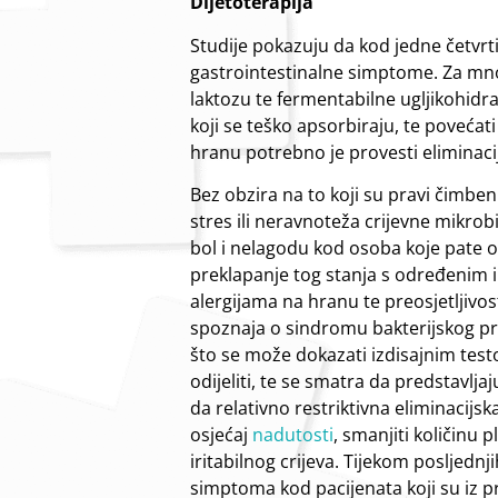
Dijetoterapija
Studije pokazuju da kod jedne četvrti
gastrointestinalne simptome. Za mno
laktozu te fermentabilne ugljikohidrat
koji se teško apsorbiraju, te povećat
hranu potrebno je provesti eliminacij
Bez obzira na to koji su pravi čimbeni
stres ili neravnoteža crijevne mikr
bol i nelagodu kod osoba koje pate od
preklapanje tog stanja s određenim in
alergijama na hranu te preosjetljivost
spoznaja o sindromu bakterijskog pr
što se može dokazati izdisajnim testo
odijeliti, te se smatra da predstavlj
da relativno restriktivna eliminacij
osjećaj
nadutosti
, smanjiti količinu
iritabilnog crijeva. Tijekom posljedn
simptoma kod pacijenata koji su iz 