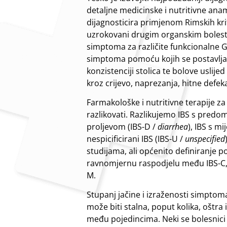
detaljne medicinske i nutritivne ana
dijagnosticira primjenom Rimskih krit
uzrokovani drugim organskim bolesti
simptoma za različite funkcionalne GI
simptoma pomoću kojih se postavlja 
konzistenciji stolica te bolove uslije
kroz crijevo, naprezanja, hitne defek
Farmakološke i nutritivne terapije za
razlikovati. Razlikujemo IBS s pred
proljevom (IBS-D /
diarrhea
), IBS s m
nespicificirani IBS (IBS-U /
unspecified
studijama, ali općenito definiranje
ravnomjernu raspodjelu među IBS-C, I
M.
Stupanj jačine i izraženosti simptom
može biti stalna, poput kolika, oštra 
među pojedincima. Neki se bolesnici 