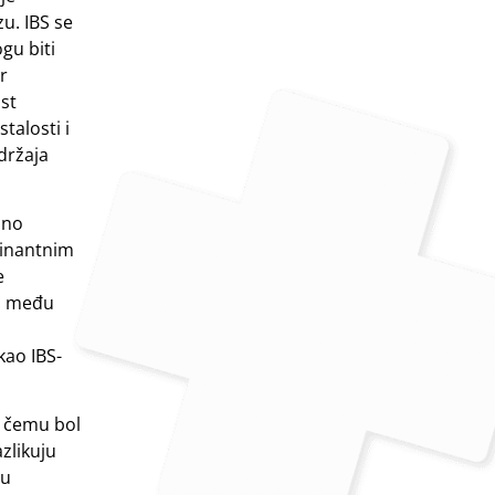
u. IBS se
gu biti
er
ost
talosti i
adržaja
zno
minantnim
e
ra među
kao IBS-
i čemu bol
azlikuju
 u