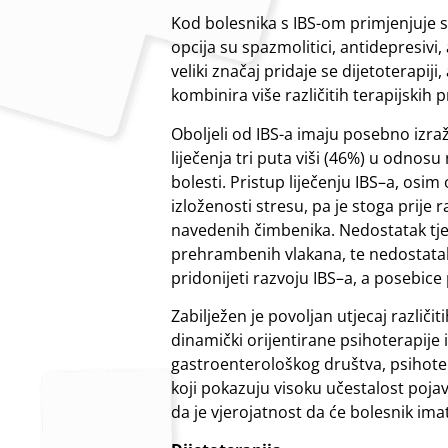
Kod bolesnika s IBS-om primjenjuje se
opcija su spazmolitici, antidepresivi, 
veliki značaj pridaje se dijetoterapiji,
kombinira više različitih terapijskih p
Oboljeli od IBS-a imaju posebno izra
liječenja tri puta viši (46%) u odnos
bolesti. Pristup liječenju IBS–a, osim
izloženosti stresu, pa je stoga prije
navedenih čimbenika. Nedostatak tje
prehrambenih vlakana, te nedostatak
pridonijeti razvoju IBS–a, a posebi
Zabilježen je povoljan utjecaj različi
dinamički orijentirane psihoterapije
gastroenterološkog društva, psihoter
koji pokazuju visoku učestalost poja
da je vjerojatnost da će bolesnik imat