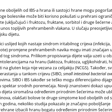
ne oboljelih od IBS-a hrana ili sastojci hrane mogu pogoršat
ge bolesnike može biti korisno pokušati u prehrani ogranič
e (uključujući i fruktozu, fruktane, sorbitol i druge šećerne
i unos topljivih prehrambenih vlakana. U slučaju preosjetljiv
sku dijetu.
ci uslijed kojih nastaje sindrom iritabilnog crijeva (infekcija
obiote) promjene prehrambenih navika mogu imati značajan u
 tog sindroma. Prilikom propisivanja dijete valja uzeti u obz
tolerancijama na hranu (laktoza, fruktoza, ugljikohidrati, h
i na gluten koja nije vezana za celijakiju (NCGS). Također, sv
erastanja u tankom crijevu (SIBO,
small intestinal bacterial o
vima. SIBO i IBS također se teško mogu diferencijalno dijag
aju spektar srodnih poremećaja. Noviji znanstveni dokazi upu
ska dijeta siromašna određenim prirodnim šećerima može ubl
 plinova, olakšati bolove te druge simptome kod oboljelih od
jih godina, nekoliko studija pokazalo je značajno poboljšanje
prehrane izbacili hranu bogatu određenim prirodnim šećeri