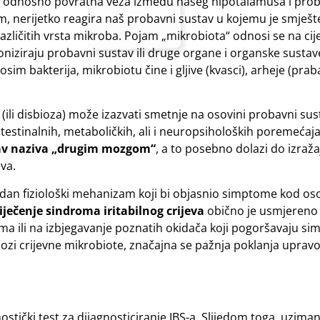
k, odnosno povratna veza između našeg hipotalamusa i pro
, nerijetko reagira naš probavni sustav u kojemu je smješt
različitih vrsta mikroba. Pojam „mikrobiota“ odnosi se na cij
niziraju probavni sustav ili druge organe i organske sustav
im bakterija, mikrobiotu čine i gljive (kvasci), arheje (praba
ili disbioza) može izazvati smetnje na osovini probavni sus
estinalnih, metaboličkih, ali i neuropsiholoških poremećaja
av naziva „drugim mozgom“
, a to posebno dolazi do izraž
va.
 jedan fiziološki mehanizam koji bi objasnio simptome kod os
iječenje sindroma iritabilnog crijeva
obično je usmjereno
a ili na izbjegavanje poznatih okidača koji pogoršavaju s
ulozi crijevne mikrobiote, značajna se pažnja poklanja uprav
nostički test za dijagnosticiranje IBS-a. Slijedom toga, uziman