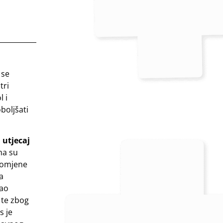
 se
tri
 i
boljšati
a
utjecaj
ma su
romjene
a
kao
 te zbog
s je