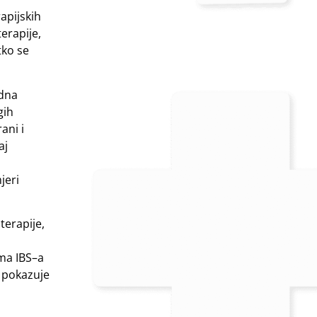
apijskih
terapije,
etko se
edna
gih
ani i
aj
jeri
terapije,
ima IBS–a
a pokazuje