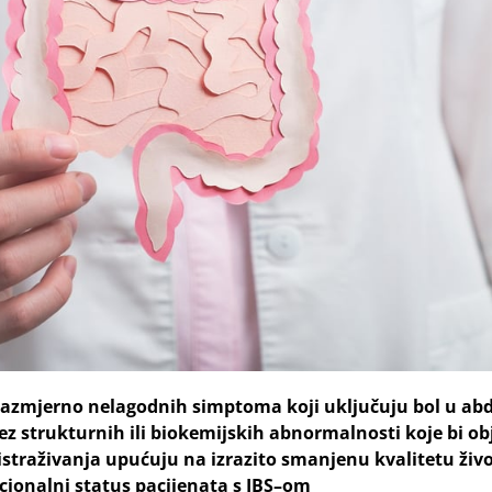
p razmjerno nelagodnih simptoma koji uključuju bol u a
bez strukturnih ili biokemijskih abnormalnosti koje bi ob
traživanja upućuju na izrazito smanjenu kvalitetu živo
cionalni status pacijenata s IBS–om