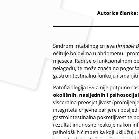
Autorica članka:
Sindrom iritabilnog crijeva (
Irritable
očituje bolovima u abdomenu i promi
mjeseca. Radi se o funkcionalnom p
nelagodu, te može značajno pogoršati k
gastrointestinalnu funkciju i smanjiti
Patofiziologija IBS-a nije potpuno ras
okolišnih, nasljednih i psihosocij
visceralna preosjetljivost (promijenjen
integriteta crijevne barijere i poslj
gastrointestinalna pokretljivost te 
rezultat imunosne reakcije nakon infe
psiholoških čimbenika koji uključuju s