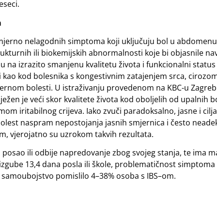
eseci.
m
azmjerno nelagodnih simptoma koji uključuju bol u abdomenu
trukturnih ili biokemijskih abnormalnosti koje bi objasnile n
 na izrazito smanjenu kvalitetu života i funkcionalni status
i kao kod bolesnika s kongestivnim zatajenjem srca, cirozom
ćernom bolesti. U istraživanju provedenom na KBC-u Zagreb
ežen je veći skor kvalitete života kod oboljelih od upalnih b
m iritabilnog crijeva. Iako zvuči paradoksalno, jasne i cilj
bolest naspram nepostojanja jasnih smjernica i često neade
m, vjerojatno su uzrokom takvih rezultata.
posao ili odbije napredovanje zbog svojeg stanja, te ima ma
 izgube 13,4 dana posla ili škole, problematičnost simptoma
 na samoubojstvo pomislilo 4–38% osoba s IBS–om.