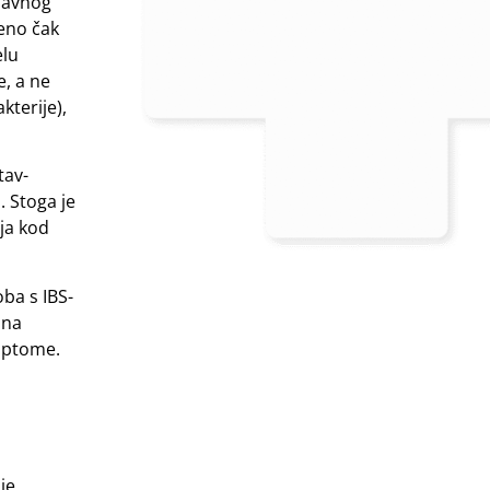
bavnog
eno čak
elu
e, a ne
kterije),
tav-
. Stoga je
aja kod
oba s IBS-
 na
imptome.
o
je