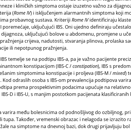
mneze i kliničkih simptoma ostaje izuzetno važno za dijagnoz
erija (
Rome IV
) i isključenjem alarmantnih simptoma koji mo
ma probavnog sustava. Kriteriji
Rome IV
identificiraju klast
 poremećaje, uključujući IBS. Oni ujedno definiraju učestal
dijagnoza, uključujući bolove u abdomenu, promjene u učes
d pražnjenja crijeva, nadutosti, stvaranja plinova, prolaska s
acije ili nepotpunog pražnjenja.
 IBS temelje se na podtipu IBS-a, pa je važno pacijente preci
ominantnom konstipacijom (IBS-C /
constipation
), IBS s predo
iješanim simptomima konstipacije i proljeva (IBS-M /
mixed
) t
). Kod odraslih osoba s IBS-om prevalencija podtipova vari
 podtipa prema prospektivnim podacima upućuje na relativno
BS-D i IBS-U, s manjim postotkom pacijenata klasificiranih 
a varira među bolesnicima od podnošljivog do ozbiljnog, pr
ili tupa. Također, vremenski obrazac i nelagoda se izrazito r
žale na simptome na dnevnoj bazi, dok drugi prijavljuju bol