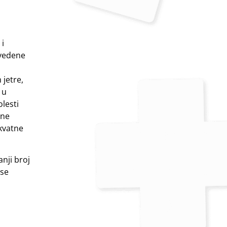
 i
avedene
 jetre,
 u
olesti
ane
kvatne
nji broj
 se