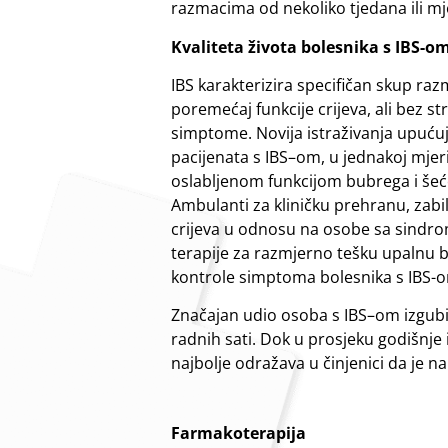
razmacima od nekoliko tjedana ili mj
Kvaliteta života bolesnika s IBS-o
IBS karakterizira specifičan skup r
poremećaj funkcije crijeva, ali bez s
simptome. Novija istraživanja upućuju
pacijenata s IBS–om, u jednakoj mjer
oslabljenom funkcijom bubrega i še
Ambulanti za kliničku prehranu, zabilj
crijeva u odnosu na osobe sa sindromo
terapije za razmjerno tešku upalnu 
kontrole simptoma bolesnika s IBS-o
Značajan udio osoba s IBS–om izgubi 
radnih sati. Dok u prosjeku godišnje
najbolje odražava u činjenici da je
Farmakoterapija