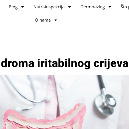
Blog
Nutri-inspekcija
Dermo-izlog
Što 
O nama
ndroma iritabilnog crijeva