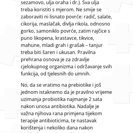
sezamovo, ulja oraha i dr.). Sva ulja
treba koristiti s mjerom. Ne smije se
zaboraviti ni lisnato povrće: radič, salate,
cikorija, maslačak, divlja rikola, odnosno
gorko, samoniklo povrće, zatim rajčice s
puno likopena, krastavce, tikvice,
mahune, mladi grah i grašak – tanjur
treba biti šaren i ukusan. Pravilna
prehrana osnova je za zdravlje
cjelokupnog organizma i održavanje svih
funkcija, od tjelesnih do umnih.
No, da se vratimo na prebiotike i još
jednom istaknemo da je pravilno vrijeme
uzimanja probiotika najmanje 2 sata
nakon unosa antibiotika. Nadalje je
važna njihova rana primjena tijekom
terapije antibioticima, te nastavak
korištenja i nekoliko dana nakon