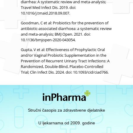
diarrhea: A systematic review and meta-analysis;
Travel Med Infect Dis. 2019. doi:
10.1016/j.tmaid.2018.09.007.
Goodman, C et al: Probiotics for the prevention of
antibiotic-associated diarrhoea: a systematic review
and meta-analysis; BMJ Open. 2021. doi:
10.1136/bmjopen-2020-043054.
Gupta, V et al: Effectiveness of Prophylactic Oral
and/or Vaginal Probiotic Supplementation in the
Prevention of Recurrent Urinary Tract Infections: A
Randomized, Double-Blind, Placebo-Controlled
Trial; Clin Infect Dis. 2024. doi: 10.1093/cid/ciad766.
Stručni časopis za zdravstvene djelatnike
U ljekarnama od 2009. godine