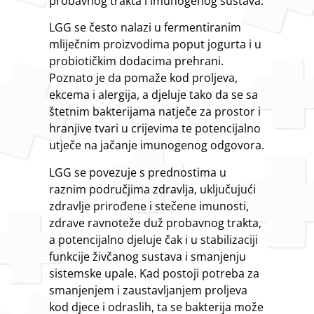
probavnog trakta i imunogenog sustava.
LGG se često nalazi u fermentiranim
mliječnim proizvodima poput jogurta i u
probiotičkim dodacima prehrani.
Poznato je da pomaže kod proljeva,
ekcema i alergija, a djeluje tako da se sa
štetnim bakterijama natječe za prostor i
hranjive tvari u crijevima te potencijalno
utječe na jačanje imunogenog odgovora.
LGG se povezuje s prednostima u
raznim područjima zdravlja, uključujući
zdravlje prirođene i stečene imunosti,
zdrave ravnoteže duž probavnog trakta,
a potencijalno djeluje čak i u stabilizaciji
funkcije živčanog sustava i smanjenju
sistemske upale. Kad postoji potreba za
smanjenjem i zaustavljanjem proljeva
kod djece i odraslih, ta se bakterija može