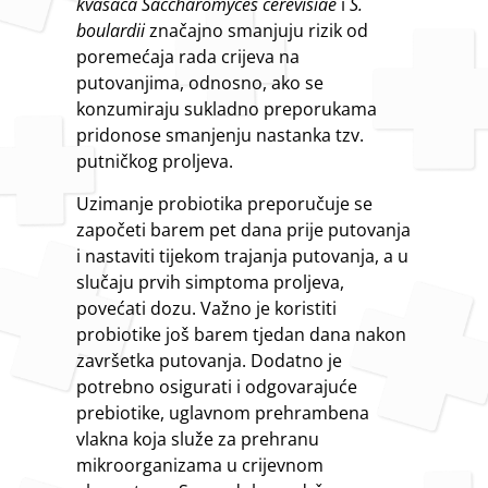
kvasaca Saccharomyces cerevisiae
i
S.
boulardii
značajno smanjuju rizik od
poremećaja rada crijeva na
putovanjima, odnosno, ako se
konzumiraju sukladno preporukama
pridonose smanjenju nastanka tzv.
putničkog proljeva.
Uzimanje probiotika preporučuje se
započeti barem pet dana prije putovanja
i nastaviti tijekom trajanja putovanja, a u
slučaju prvih simptoma proljeva,
povećati dozu. Važno je koristiti
probiotike još barem tjedan dana nakon
završetka putovanja. Dodatno je
potrebno osigurati i odgovarajuće
prebiotike, uglavnom prehrambena
vlakna koja služe za prehranu
mikroorganizama u crijevnom