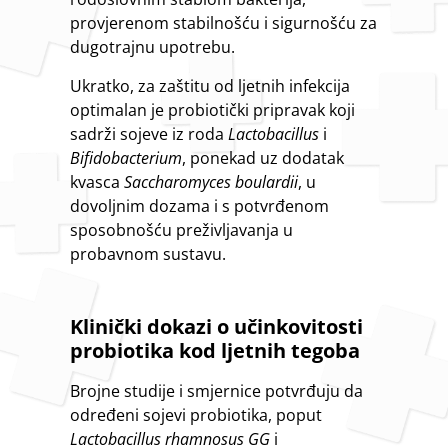
provjerenom stabilnošću i sigurnošću za
dugotrajnu upotrebu.
Ukratko, za zaštitu od ljetnih infekcija
optimalan je probiotički pripravak koji
sadrži sojeve iz roda
Lactobacillus
i
Bifidobacterium
, ponekad uz dodatak
kvasca
Saccharomyces boulardii
, u
dovoljnim dozama i s potvrđenom
sposobnošću preživljavanja u
probavnom sustavu.
Klinički dokazi o učinkovitosti
probiotika kod ljetnih tegoba
Brojne studije i smjernice potvrđuju da
određeni sojevi probiotika, poput
Lactobacillus rhamnosus GG
i