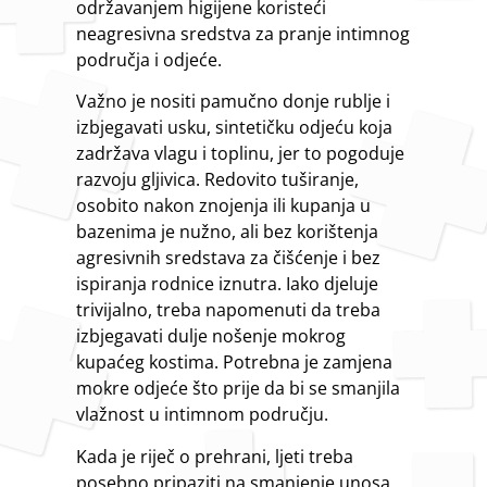
održavanjem higijene koristeći
neagresivna sredstva za pranje intimnog
područja i odjeće.
Važno je nositi pamučno donje rublje i
izbjegavati usku, sintetičku odjeću koja
zadržava vlagu i toplinu, jer to pogoduje
razvoju gljivica. Redovito tuširanje,
osobito nakon znojenja ili kupanja u
bazenima je nužno, ali bez korištenja
agresivnih sredstava za čišćenje i bez
ispiranja rodnice iznutra. Iako djeluje
trivijalno, treba napomenuti da treba
izbjegavati dulje nošenje mokrog
kupaćeg kostima. Potrebna je zamjena
mokre odjeće što prije da bi se smanjila
vlažnost u intimnom području.
Kada je riječ o prehrani, ljeti treba
posebno pripaziti na smanjenje unosa