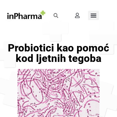
Probiotici kao pomoć
kod ljetnih tegoba