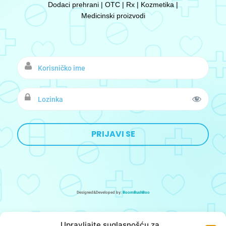
Dodaci prehrani | OTC | Rx | Kozmetika |
Medicinski proizvodi
Designed&Developed by:
BoomBushBoo
O nama
Upravljajte suglasnošću za