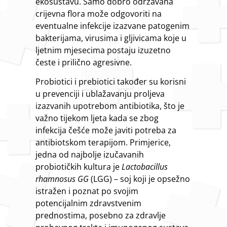
ekosustavu. Samo dobro održavana
crijevna flora može odgovoriti na
eventualne infekcije izazvane patogenim
bakterijama, virusima i gljivicama koje u
ljetnim mjesecima postaju izuzetno
česte i prilično agresivne.
Probiotici i prebiotici također su korisni
u prevenciji i ublažavanju proljeva
izazvanih upotrebom antibiotika, što je
važno tijekom ljeta kada se zbog
infekcija češće može javiti potreba za
antibiotskom terapijom. Primjerice,
jedna od najbolje izučavanih
probiotičkih kultura je
Lactobacillus
rhamnosus GG
(LGG) – soj koji je opsežno
istražen i poznat po svojim
potencijalnim zdravstvenim
prednostima, posebno za zdravlje