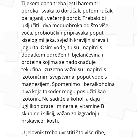
Tijekom dana treba jesti barem tri
obroka– svakako doručak, potom ručak,
pa laganiji, večernji obrok. Trebalo bi
uključiti i dva međuobroka od što više
voća, probiotičkih pripravaka poput
kiselog mlijeka, svježih kravljih sireva i
jogurta. Osim vode, tu su i napitci s
dodatkom određenih bjelančevina i
proteina kojima se nadoknađuje
tekućina. Izuzetno važni su i napitci s
izotoničnim svojstvima, poput vode s
magnezijem. Spomenimo i bezalkoholna
piva koja također mogu poslužiti kao
izotonik. Ne sadrže alkohol, a daju
ugljikohidrate i minerale, vitamine B
skupine i silicij, važan za izgradnju
hrskavice i kosti.
U jelovnik treba uvrstiti što više ribe,