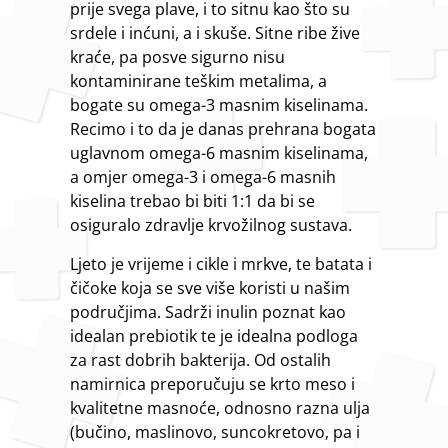
prije svega plave, i to sitnu kao što su
srdele i inćuni, a i skuše. Sitne ribe žive
kraće, pa posve sigurno nisu
kontaminirane teškim metalima, a
bogate su omega-3 masnim kiselinama.
Recimo i to da je danas prehrana bogata
uglavnom omega-6 masnim kiselinama,
a omjer omega-3 i omega-6 masnih
kiselina trebao bi biti 1:1 da bi se
osiguralo zdravlje krvožilnog sustava.
Ljeto je vrijeme i cikle i mrkve, te batata i
čičoke koja se sve više koristi u našim
područjima. Sadrži inulin poznat kao
idealan prebiotik te je idealna podloga
za rast dobrih bakterija. Od ostalih
namirnica preporučuju se krto meso i
kvalitetne masnoće, odnosno razna ulja
(bučino, maslinovo, suncokretovo, pa i