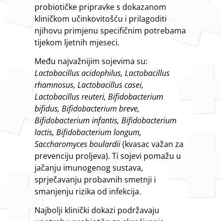
probiotičke pripravke s dokazanom
kliničkom učinkovitošću i prilagoditi
njihovu primjenu specifičnim potrebama
tijekom ljetnih mjeseci.
Među najvažnijim sojevima su:
Lactobacillus acidophilus, Lactobacillus
rhamnosus, Lactobacillus casei,
Lactobacillus reuteri, Bifidobacterium
bifidus, Bifidobacterium breve,
Bifidobacterium infantis, Bifidobacterium
lactis, Bifidobacterium longum,
Saccharomyces boulardii
(kvasac važan za
prevenciju proljeva). Ti sojevi pomažu u
jačanju imunogenog sustava,
sprječavanju probavnih smetnji i
smanjenju rizika od infekcija.
Najbolji klinički dokazi podržavaju