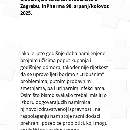
Zagrebu, inPharma 98, srpanj/kolovoz
2025.
Iako je ljeto godišnje doba namijenjeno
brojnim užicima poput kupanja i
godišnjeg odmora, također nije rijetkost
da se upravo ljeti borimo s „trbušnim“
problemima, putnim probavnim
smetnjama, pa i urinarnim infekcijama.
Osim što bismo svakako trebali misliti o
izboru odgovarajućih namirnica i
njihovoj zdravstvenoj ispravnosti, na
raspolaganju nam stoje razni dodaci
prehrani, posebice probiotici, koji mogu
spriječiti neugodne tegobe.