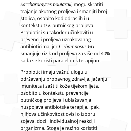
Saccharomyces boulardii
, mogu skratiti
trajanje akutnog proljeva i smanjiti broj
stolica, osobito kod odraslih i u
kontekstu tzv. putničkog proljeva.
Probiotici su također učinkoviti u
prevenciji proljeva uzrokovanog
antibioticima, jer
L. rhamnosus GG
smanjuje rizik od proljeva za više od 40%
kada se koristi paralelno s terapijom.
Probiotici imaju važnu ulogu u
održavanju probavnog zdravlja, jačanju
imuniteta i zaštiti kože tijekom ljeta,
osobito u kontekstu prevencije
putničkog proljeva i ublažavanja
nuspojava antibiotske terapije. Ipak,
njihova učinkovitost ovisi o izboru
sojeva, dozi i individualnoj reakciji
organizma. Stoga je nužno koristiti