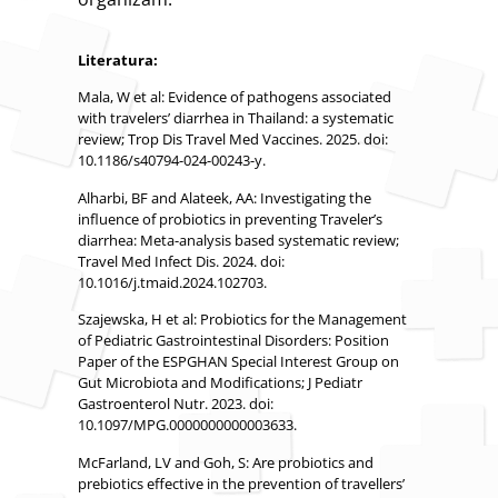
Literatura:
Mala, W et al: Evidence of pathogens associated
with travelers’ diarrhea in Thailand: a systematic
review; Trop Dis Travel Med Vaccines. 2025. doi:
10.1186/s40794-024-00243-y.
Alharbi, BF and Alateek, AA: Investigating the
influence of probiotics in preventing Traveler’s
diarrhea: Meta-analysis based systematic review;
Travel Med Infect Dis. 2024. doi:
10.1016/j.tmaid.2024.102703.
Szajewska, H et al: Probiotics for the Management
of Pediatric Gastrointestinal Disorders: Position
Paper of the ESPGHAN Special Interest Group on
Gut Microbiota and Modifications; J Pediatr
Gastroenterol Nutr. 2023. doi:
10.1097/MPG.0000000000003633.
McFarland, LV and Goh, S: Are probiotics and
prebiotics effective in the prevention of travellers’