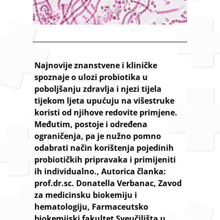
Najnovije znanstvene i kliničke
spoznaje o ulozi probiotika u
poboljšanju zdravlja i njezi tijela
tijekom ljeta upućuju na višestruke
koristi od njihove redovite primjene.
Međutim, postoje i određena
ograničenja, pa je nužno pomno
odabrati način korištenja pojedinih
probiotičkih pripravaka i primijeniti
ih individualno., Autorica članka:
prof.dr.sc. Donatella Verbanac, Zavod
za medicinsku biokemiju i
hematologiju, Farmaceutsko
biokemijski fakultet Sveučilišta u