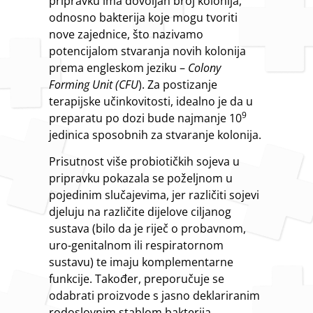
pripravku ima dovoljan broj kolonija,
odnosno bakterija koje mogu tvoriti
nove zajednice, što nazivamo
potencijalom stvaranja novih kolonija
prema engleskom jeziku –
Colony
Forming Unit (CFU
). Za postizanje
terapijske učinkovitosti, idealno je da u
9
preparatu po dozi bude najmanje 10
jedinica sposobnih za stvaranje kolonija.
Prisutnost više probiotičkih sojeva u
pripravku pokazala se poželjnom u
pojedinim slučajevima, jer različiti sojevi
djeluju na različite dijelove ciljanog
sustava (bilo da je riječ o probavnom,
uro-genitalnom ili respiratornom
sustavu) te imaju komplementarne
funkcije. Također, preporučuje se
odabrati proizvode s jasno deklariranim
rodoslovnim stablom bakterija,