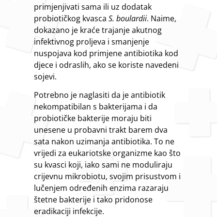
primjenjivati sama ili uz dodatak
probiotičkog kvasca
S. boulardii
. Naime,
dokazano je kraće trajanje akutnog
infektivnog proljeva i smanjenje
nuspojava kod primjene antibiotika kod
djece i odraslih, ako se koriste navedeni
sojevi.
Potrebno je naglasiti da je antibiotik
nekompatibilan s bakterijama i da
probiotičke bakterije moraju biti
unesene u probavni trakt barem dva
sata nakon uzimanja antibiotika. To ne
vrijedi za eukariotske organizme kao što
su kvasci koji, iako sami ne moduliraju
crijevnu mikrobiotu, svojim prisustvom i
lučenjem određenih enzima razaraju
štetne bakterije i tako pridonose
eradikaciji infekcije.