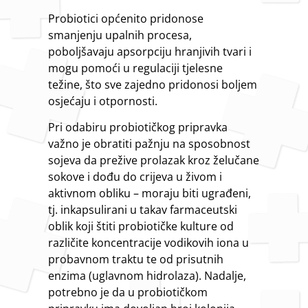
Probiotici općenito pridonose
smanjenju upalnih procesa,
poboljšavaju apsorpciju hranjivih tvari i
mogu pomoći u regulaciji tjelesne
težine, što sve zajedno pridonosi boljem
osjećaju i otpornosti.
Pri odabiru probiotičkog pripravka
važno je obratiti pažnju na sposobnost
sojeva da prežive prolazak kroz želučane
sokove i dođu do crijeva u živom i
aktivnom obliku – moraju biti ugrađeni,
tj. inkapsulirani u takav farmaceutski
oblik koji štiti probiotičke kulture od
različite koncentracije vodikovih iona u
probavnom traktu te od prisutnih
enzima (uglavnom hidrolaza). Nadalje,
potrebno je da u probiotičkom