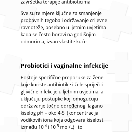
završetka terapije antibioticima.
Sve su te mjere ključne za smanjenje
probavnih tegoba i održavanje crijevne
ravnoteže, posebno u ljetnim uvjetima
kada se često boravi na godišnjim
odmorima, izvan vlastite kuće.
Probiotici i vaginalne infekcije
Postoje specifične preporuke za žene
koje koriste antibiotike i žele spriječiti
gljivične infekcije u ljetnim uvjetima, a
uključuju postupke koji omogućuju
održavanje točno određenog, lagano
kiselog pH – oko 4-5 (koncentracija
vodikovih iona koja odgovara kiselosti
-4
-5
između 10
i 10
mol/L) i to