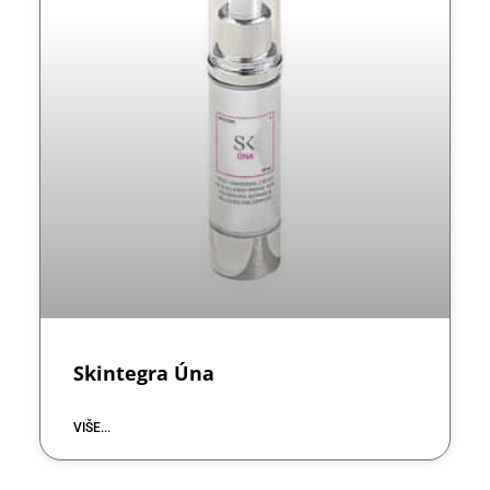
Skintegra Úna
VIŠE...