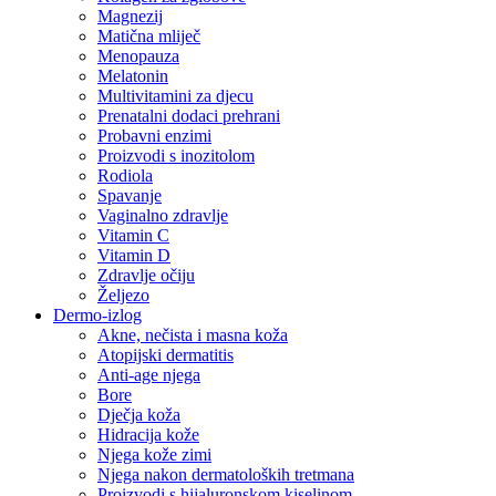
Magnezij
Matična mliječ
Menopauza
Melatonin
Multivitamini za djecu
Prenatalni dodaci prehrani
Probavni enzimi
Proizvodi s inozitolom
Rodiola
Spavanje
Vaginalno zdravlje
Vitamin C
Vitamin D
Zdravlje očiju
Željezo
Dermo-izlog
Akne, nečista i masna koža
Atopijski dermatitis
Anti-age njega
Bore
Dječja koža
Hidracija kože
Njega kože zimi
Njega nakon dermatoloških tretmana
Proizvodi s hijaluronskom kiselinom