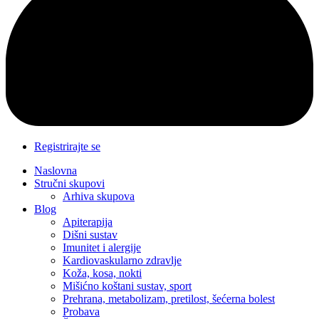
Registrirajte se
Naslovna
Stručni skupovi
Arhiva skupova
Blog
Apiterapija
Dišni sustav
Imunitet i alergije
Kardiovaskularno zdravlje
Koža, kosa, nokti
Mišićno koštani sustav, sport
Prehrana, metabolizam, pretilost, šećerna bolest
Probava