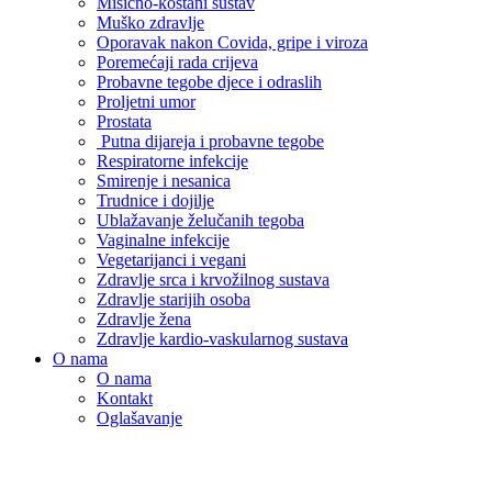
Mišićno-koštani sustav
Muško zdravlje
Oporavak nakon Covida, gripe i viroza
Poremećaji rada crijeva
Probavne tegobe djece i odraslih
Proljetni umor
Prostata
Putna dijareja i probavne tegobe
Respiratorne infekcije
Smirenje i nesanica
Trudnice i dojilje
Ublažavanje želučanih tegoba
Vaginalne infekcije
Vegetarijanci i vegani
Zdravlje srca i krvožilnog sustava
Zdravlje starijih osoba
Zdravlje žena
Zdravlje kardio-vaskularnog sustava
O nama
O nama
Kontakt
Oglašavanje