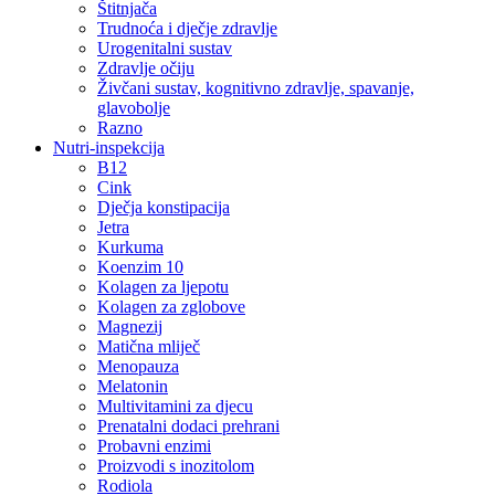
Štitnjača
Trudnoća i dječje zdravlje
Urogenitalni sustav
Zdravlje očiju
Živčani sustav, kognitivno zdravlje, spavanje,
glavobolje
Razno
Nutri-inspekcija
B12
Cink
Dječja konstipacija
Jetra
Kurkuma
Koenzim 10
Kolagen za ljepotu
Kolagen za zglobove
Magnezij
Matična mliječ
Menopauza
Melatonin
Multivitamini za djecu
Prenatalni dodaci prehrani
Probavni enzimi
Proizvodi s inozitolom
Rodiola