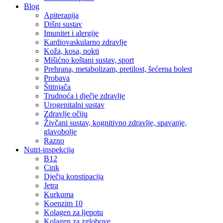
Blog
Apiterapija
Dišni sustav
Imunitet i alergije
Kardiovaskularno zdravlje
Koža, kosa, nokti
Mišićno koštani sustav, sport
Prehrana, metabolizam, pretilost, šećerna bolest
Probava
Štitnjača
Trudnoća i dječje zdravlje
Urogenitalni sustav
Zdravlje očiju
Živčani sustav, kognitivno zdravlje, spavanje,
glavobolje
Razno
Nutri-inspekcija
B12
Cink
Dječja konstipacija
Jetra
Kurkuma
Koenzim 10
Kolagen za ljepotu
Kolagen za zglobove