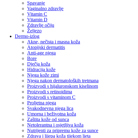
Spavanje
Vaginalno zdravlje
Vitamin C
Vitamin D
Zdravlje očiju
Željezo
Dermo-izlog
Akne, nečista i masna koža
Atopijski dermatitis
Anti-age njega
Bore
Dječja koža
Hidracija kože
Njega kože zimi
Njega nakon dermatoloških tretmana
Proizvodi s hijaluronskom kiselinom
Proizvodi s retinoidima
Proizvodi s vitaminom C
Proljetna njega
Svakodnevna njega lica
Umorna i beživotna koža
Zaštita kože od sunca
Netolerantna i osjetljiva koža
Nutrijenti za pripremu kože za sunce
Zdrava i lijepa koža tijekom ljeta