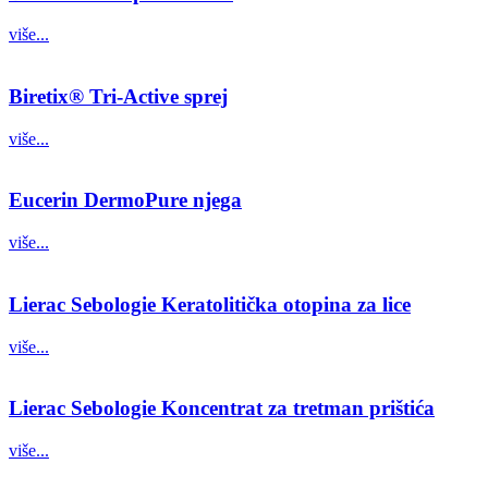
više...
Biretix® Tri-Active sprej
više...
Eucerin DermoPure njega
više...
Lierac Sebologie Keratolitička otopina za lice
više...
Lierac Sebologie Koncentrat za tretman prištića
više...