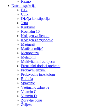
Razno
Nutri-inspekcija
B12
Cink
Dječja konstipacija
Jetra
Kurkuma
Koenzim 10
Kolagen za ljepotu
Kolagen za zglobove
Magnezij
Matična mliječ
Menopauza
Melatonin
Multivitamini za djecu
Prenatalni dodaci prehrani
Probavni enzimi
Proizvodi s inozitolom
Rodiola
Spavanje
Vaginalno zdravlje
Vitamin C
Vitamin D
Zdravlje očiju
Željezo