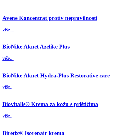
Avene Koncentrat protiv nepravilnosti
više...
BioNike Aknet Azelike Plus
više...
BioNike Aknet Hydra-Plus Restorative care
više...
Biovitalis® Krema za kožu s prištićima
više...
Biretix® Isorepair krema