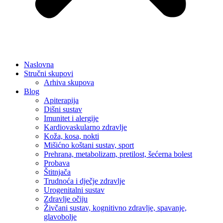
Naslovna
Stručni skupovi
Arhiva skupova
Blog
Apiterapija
Dišni sustav
Imunitet i alergije
Kardiovaskularno zdravlje
Koža, kosa, nokti
Mišićno koštani sustav, sport
Prehrana, metabolizam, pretilost, šećerna bolest
Probava
Štitnjača
Trudnoća i dječje zdravlje
Urogenitalni sustav
Zdravlje očiju
Živčani sustav, kognitivno zdravlje, spavanje,
glavobolje