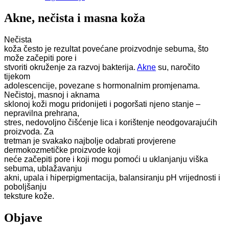
Akne, nečista i masna koža
Nečista
koža često je rezultat povećane proizvodnje sebuma, što
može začepiti pore i
stvoriti okruženje za razvoj bakterija.
Akne
su, naročito
tijekom
adolescencije, povezane s hormonalnim promjenama.
Nečistoj, masnoj i aknama
sklonoj koži mogu pridonijeti i pogoršati njeno stanje –
nepravilna prehrana,
stres, nedovoljno čišćenje lica i korištenje neodgovarajućih
proizvoda. Za
tretman je svakako najbolje odabrati provjerene
dermokozmetičke proizvode koji
neće začepiti pore i koji mogu pomoći u uklanjanju viška
sebuma, ublažavanju
akni, upala i hiperpigmentacija, balansiranju pH vrijednosti i
poboljšanju
teksture kože.
Objave