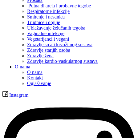
Prostata
Putna dijareja i probavne tegobe
Respiratorne infekcije
Smirenje i nesanica
Trudnice i dojilje
Ublažavanje želučanih tegoba
Vaginalne infekcije
Vegetarijanci i vegani
Zdravlje srca i krvožilnog sustava
Zdravlje starijih osoba
Zdravlje žena
Zdravlje kardio-vaskularnog sustava
O nama
O nama
Kontakt
Oglašavanje
Instagram