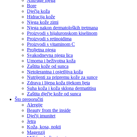
Anti-age njega
Bore
Dječja koža
Hidracija kože
Njega kože zimi
Njega nakon dermatoloških tretmana
Proizvodi s hijaluronskom kiselinom
Proizvodi s retinoidima
Proizvodi s vitaminom C
Proljetna njega
Svakodnevna njega lica
Umorna i beživotna koža
Zaštita kože od sunca
Netolerantna i osjetljiva koža
Nutrijenti za pripremu kože za sunce
Zdrava i lijepa koža tijekom ljeta
Suha koža i koža sklona dermatitisu
Zaštita dječje kože od sunca
Što preporučiti
Alergije
Beauty from the inside
Dječji imunitet
Jetra
Koža, kosa, nokti
Magenzij