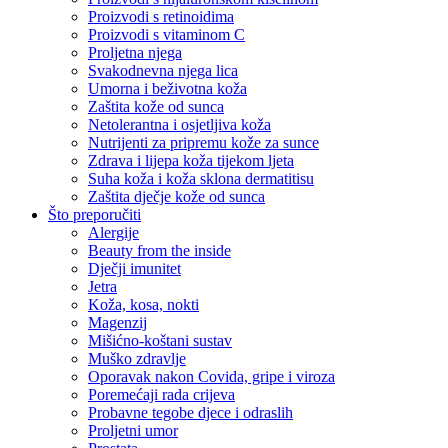
Proizvodi s retinoidima
Proizvodi s vitaminom C
Proljetna njega
Svakodnevna njega lica
Umorna i beživotna koža
Zaštita kože od sunca
Netolerantna i osjetljiva koža
Nutrijenti za pripremu kože za sunce
Zdrava i lijepa koža tijekom ljeta
Suha koža i koža sklona dermatitisu
Zaštita dječje kože od sunca
Što preporučiti
Alergije
Beauty from the inside
Dječji imunitet
Jetra
Koža, kosa, nokti
Magenzij
Mišićno-koštani sustav
Muško zdravlje
Oporavak nakon Covida, gripe i viroza
Poremećaji rada crijeva
Probavne tegobe djece i odraslih
Proljetni umor