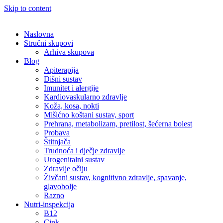
Skip to content
Naslovna
Stručni skupovi
Arhiva skupova
Blog
Apiterapija
Dišni sustav
Imunitet i alergije
Kardiovaskularno zdravlje
Koža, kosa, nokti
Mišićno koštani sustav, sport
Prehrana, metabolizam, pretilost, šećerna bolest
Probava
Štitnjača
Trudnoća i dječje zdravlje
Urogenitalni sustav
Zdravlje očiju
Živčani sustav, kognitivno zdravlje, spavanje,
glavobolje
Razno
Nutri-inspekcija
B12
Cink