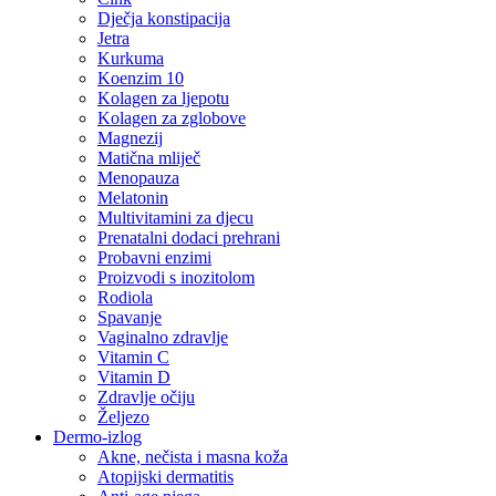
Dječja konstipacija
Jetra
Kurkuma
Koenzim 10
Kolagen za ljepotu
Kolagen za zglobove
Magnezij
Matična mliječ
Menopauza
Melatonin
Multivitamini za djecu
Prenatalni dodaci prehrani
Probavni enzimi
Proizvodi s inozitolom
Rodiola
Spavanje
Vaginalno zdravlje
Vitamin C
Vitamin D
Zdravlje očiju
Željezo
Dermo-izlog
Akne, nečista i masna koža
Atopijski dermatitis