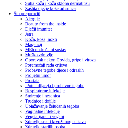
Suha koža i koža sklona dermatitisu
Zaštita dječje kože od sunca
Što preporučiti
Alergije
Beauty from the inside
Dječji imunitet
Jetra
Koža, kosa, nokti
Magenzij
Mišićno-koštani sustav
Muško zdravlje
Oporavak nakon Covida, gripe i viroza
Poremećaji rada crijeva
Probavne tegobe djece i odraslih
Proljetni umor
Prostata
Putna dijareja i probavne tegobe
Respiratorne infekcije
Smirenje i nesanica
Trudnice i dojilje
Ublažavanje želučanih tegoba
Vaginalne infekcije
Vegetarijanci i vegani
Zdravlje srca i krvožilnog sustava
Zdravlje starijih osoba