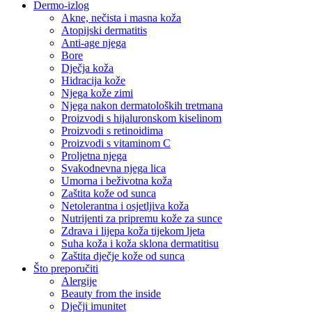
Dermo-izlog
Akne, nečista i masna koža
Atopijski dermatitis
Anti-age njega
Bore
Dječja koža
Hidracija kože
Njega kože zimi
Njega nakon dermatoloških tretmana
Proizvodi s hijaluronskom kiselinom
Proizvodi s retinoidima
Proizvodi s vitaminom C
Proljetna njega
Svakodnevna njega lica
Umorna i beživotna koža
Zaštita kože od sunca
Netolerantna i osjetljiva koža
Nutrijenti za pripremu kože za sunce
Zdrava i lijepa koža tijekom ljeta
Suha koža i koža sklona dermatitisu
Zaštita dječje kože od sunca
Što preporučiti
Alergije
Beauty from the inside
Dječji imunitet