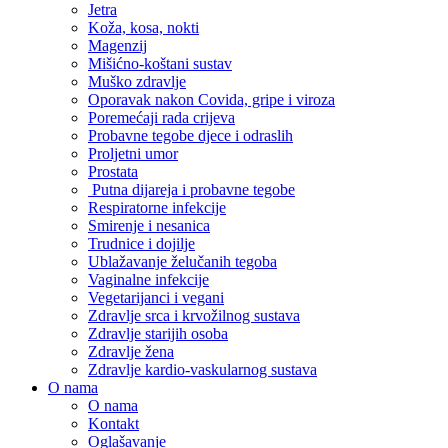
Jetra
Koža, kosa, nokti
Magenzij
Mišićno-koštani sustav
Muško zdravlje
Oporavak nakon Covida, gripe i viroza
Poremećaji rada crijeva
Probavne tegobe djece i odraslih
Proljetni umor
Prostata
Putna dijareja i probavne tegobe
Respiratorne infekcije
Smirenje i nesanica
Trudnice i dojilje
Ublažavanje želučanih tegoba
Vaginalne infekcije
Vegetarijanci i vegani
Zdravlje srca i krvožilnog sustava
Zdravlje starijih osoba
Zdravlje žena
Zdravlje kardio-vaskularnog sustava
O nama
O nama
Kontakt
Oglašavanje