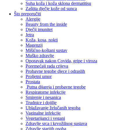
Suha koža i koža sklona dermatitisu
Zaštita dječje kože od sunca
Što preporučiti
Alergije
Beauty from the inside
Dječji imunitet
Jetra
Koža, kosa, nokti
Magenzij
Mišićno-koštani sustav
Muško zdravlje
Oporavak nakon Covida, gripe i viroza
Poremećaji rada crijeva
Probavne tegobe djece i odraslih
Proljetni umor
Prostata
Putna dijareja i probavne tegobe
Respiratorne infekcije
Smirenje i nesanica
Trudnice i dojilje
Ublažavanje želučanih tegoba
Vaginalne infekcije
Vegetarijanci i vegani
Zdravlje srca i krvožilnog sustava
Zdravlje starijih osoba