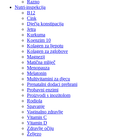
Razno
Nutri-inspekcija
B12
Cink
Dječja konstipacija
Jetra
Kurkuma
Koenzim 10
Kolagen za ljepotu
Kolagen za zglobove
Magnezij
Matična mliječ
Menopauza
Melatonin
Multivitamini za djecu
Prenatalni dodaci prehrani
Probavni enzimi
Proizvodi s inozitolom
Rodiola
Spavanje
Vaginalno zdravlje
Vitamin C
Vitamin D
Zdravlje očiju
Željezo