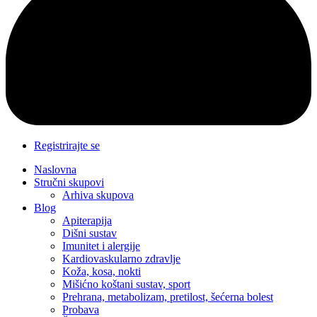
Registrirajte se
Naslovna
Stručni skupovi
Arhiva skupova
Blog
Apiterapija
Dišni sustav
Imunitet i alergije
Kardiovaskularno zdravlje
Koža, kosa, nokti
Mišićno koštani sustav, sport
Prehrana, metabolizam, pretilost, šećerna bolest
Probava