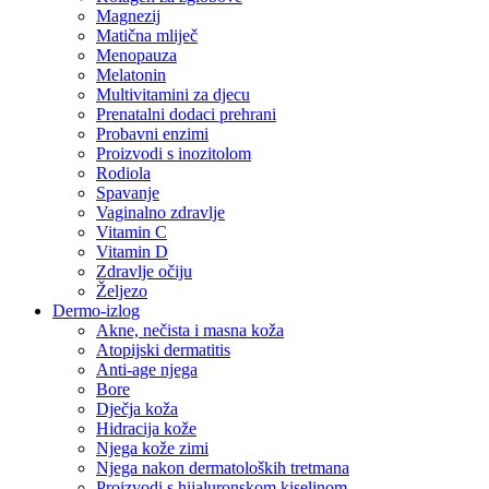
Magnezij
Matična mliječ
Menopauza
Melatonin
Multivitamini za djecu
Prenatalni dodaci prehrani
Probavni enzimi
Proizvodi s inozitolom
Rodiola
Spavanje
Vaginalno zdravlje
Vitamin C
Vitamin D
Zdravlje očiju
Željezo
Dermo-izlog
Akne, nečista i masna koža
Atopijski dermatitis
Anti-age njega
Bore
Dječja koža
Hidracija kože
Njega kože zimi
Njega nakon dermatoloških tretmana
Proizvodi s hijaluronskom kiselinom