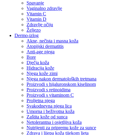
Spavanje
Vaginalno zdravlje
Vitamin C
Vitamin D
Zdravlje očiju
Željezo
Dermo-izlog
Akne, nečista i masna koža
Atopijski dermatitis
Anti-age njega
Bore
Dječja koža
Hidracija kože
Njega kože zimi
Njega nakon dermatoloških tretmana
Proizvodi s hijaluronskom kiselinom
Proizvodi s retinoidima
Proizvodi s vitaminom C
Proljetna njega
Svakodnevna njega lica
Umorna i beživotna koža
Zaštita kože od sunca
Netolerantna i osjetljiva koža
Nutrijenti za pripremu kože za sunce
Zdrava i lijepa koža tijekom ljeta