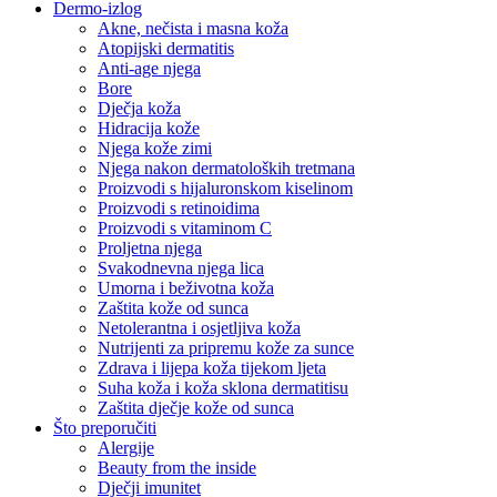
Dermo-izlog
Akne, nečista i masna koža
Atopijski dermatitis
Anti-age njega
Bore
Dječja koža
Hidracija kože
Njega kože zimi
Njega nakon dermatoloških tretmana
Proizvodi s hijaluronskom kiselinom
Proizvodi s retinoidima
Proizvodi s vitaminom C
Proljetna njega
Svakodnevna njega lica
Umorna i beživotna koža
Zaštita kože od sunca
Netolerantna i osjetljiva koža
Nutrijenti za pripremu kože za sunce
Zdrava i lijepa koža tijekom ljeta
Suha koža i koža sklona dermatitisu
Zaštita dječje kože od sunca
Što preporučiti
Alergije
Beauty from the inside
Dječji imunitet