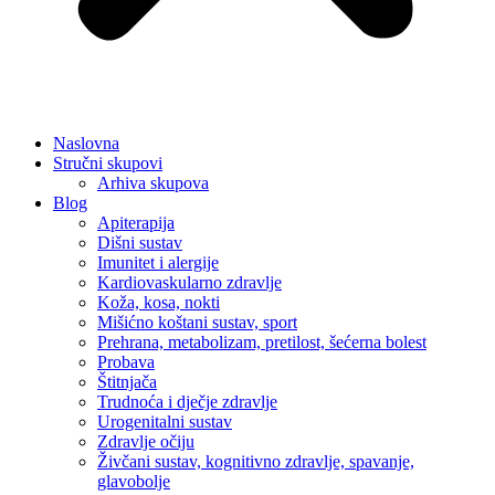
Naslovna
Stručni skupovi
Arhiva skupova
Blog
Apiterapija
Dišni sustav
Imunitet i alergije
Kardiovaskularno zdravlje
Koža, kosa, nokti
Mišićno koštani sustav, sport
Prehrana, metabolizam, pretilost, šećerna bolest
Probava
Štitnjača
Trudnoća i dječje zdravlje
Urogenitalni sustav
Zdravlje očiju
Živčani sustav, kognitivno zdravlje, spavanje,
glavobolje