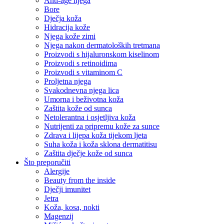
Anti-age njega
Bore
Dječja koža
Hidracija kože
Njega kože zimi
Njega nakon dermatoloških tretmana
Proizvodi s hijaluronskom kiselinom
Proizvodi s retinoidima
Proizvodi s vitaminom C
Proljetna njega
Svakodnevna njega lica
Umorna i beživotna koža
Zaštita kože od sunca
Netolerantna i osjetljiva koža
Nutrijenti za pripremu kože za sunce
Zdrava i lijepa koža tijekom ljeta
Suha koža i koža sklona dermatitisu
Zaštita dječje kože od sunca
Što preporučiti
Alergije
Beauty from the inside
Dječji imunitet
Jetra
Koža, kosa, nokti
Magenzij