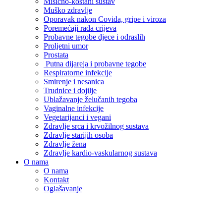
Mišićno-koštani sustav
Muško zdravlje
Oporavak nakon Covida, gripe i viroza
Poremećaji rada crijeva
Probavne tegobe djece i odraslih
Proljetni umor
Prostata
Putna dijareja i probavne tegobe
Respiratorne infekcije
Smirenje i nesanica
Trudnice i dojilje
Ublažavanje želučanih tegoba
Vaginalne infekcije
Vegetarijanci i vegani
Zdravlje srca i krvožilnog sustava
Zdravlje starijih osoba
Zdravlje žena
Zdravlje kardio-vaskularnog sustava
O nama
O nama
Kontakt
Oglašavanje