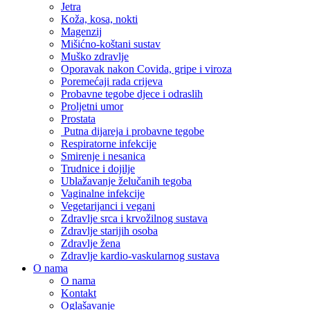
Jetra
Koža, kosa, nokti
Magenzij
Mišićno-koštani sustav
Muško zdravlje
Oporavak nakon Covida, gripe i viroza
Poremećaji rada crijeva
Probavne tegobe djece i odraslih
Proljetni umor
Prostata
Putna dijareja i probavne tegobe
Respiratorne infekcije
Smirenje i nesanica
Trudnice i dojilje
Ublažavanje želučanih tegoba
Vaginalne infekcije
Vegetarijanci i vegani
Zdravlje srca i krvožilnog sustava
Zdravlje starijih osoba
Zdravlje žena
Zdravlje kardio-vaskularnog sustava
O nama
O nama
Kontakt
Oglašavanje