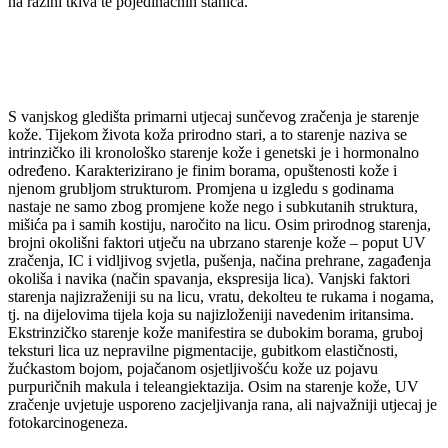
na razini tkiva te pojedinačnih stanica.
S vanjskog gledišta primarni utjecaj sunčevog zračenja je starenje
kože. Tijekom života koža prirodno stari, a to starenje naziva se
intrinzičko ili kronološko starenje kože i genetski je i hormonalno
određeno. Karakterizirano je finim borama, opuštenosti kože i
njenom grubljom strukturom. Promjena u izgledu s godinama
nastaje ne samo zbog promjene kože nego i subkutanih struktura,
mišića pa i samih kostiju, naročito na licu. Osim prirodnog starenja,
brojni okolišni faktori utječu na ubrzano starenje kože – poput UV
zračenja, IC i vidljivog svjetla, pušenja, načina prehrane, zagađenja
okoliša i navika (način spavanja, ekspresija lica). Vanjski faktori
starenja najizraženiji su na licu, vratu, dekolteu te rukama i nogama,
tj. na dijelovima tijela koja su najizloženiji navedenim iritansima.
Ekstrinzičko starenje kože manifestira se dubokim borama, gruboj
teksturi lica uz nepravilne pigmentacije, gubitkom elastičnosti,
žućkastom bojom, pojačanom osjetljivošću kože uz pojavu
purpuričnih makula i teleangiektazija. Osim na starenje kože, UV
zračenje uvjetuje usporeno zacjeljivanja rana, ali najvažniji utjecaj je
fotokarcinogeneza.