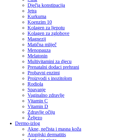
Dječja konstipacija
Jetra
Kurkuma
Koenzim 10
Kolagen za ljepotu
Kolagen za zglobove
Magnezij
Matična mliječ
Menopauza
Melatonin
Multivitamini za djecu
Prenatalni dodaci prehrani
Probavni enzimi
Proizvodi s inozitolom
Rodiola
Spavanje
Vaginalno zdravlje
Vitamin C
Vitamin D
Zdravlje očiju
Željezo
Dermo-izlog
Akne, nečista i masna koža
Atopijski dermatitis