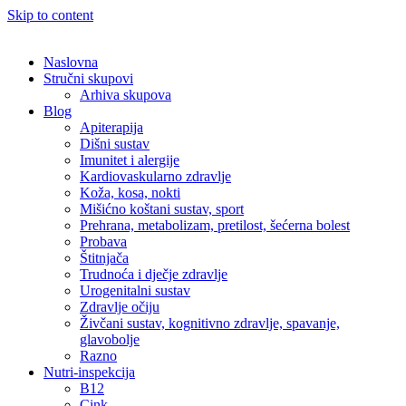
Skip to content
Naslovna
Stručni skupovi
Arhiva skupova
Blog
Apiterapija
Dišni sustav
Imunitet i alergije
Kardiovaskularno zdravlje
Koža, kosa, nokti
Mišićno koštani sustav, sport
Prehrana, metabolizam, pretilost, šećerna bolest
Probava
Štitnjača
Trudnoća i dječje zdravlje
Urogenitalni sustav
Zdravlje očiju
Živčani sustav, kognitivno zdravlje, spavanje,
glavobolje
Razno
Nutri-inspekcija
B12
Cink