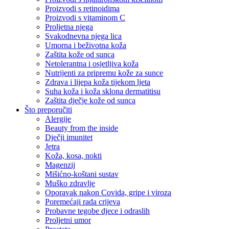
Proizvodi s retinoidima
Proizvodi s vitaminom C
Proljetna njega
Svakodnevna njega lica
Umorna i beživotna koža
Zaštita kože od sunca
Netolerantna i osjetljiva koža
Nutrijenti za pripremu kože za sunce
Zdrava i lijepa koža tijekom ljeta
Suha koža i koža sklona dermatitisu
Zaštita dječje kože od sunca
Što preporučiti
Alergije
Beauty from the inside
Dječji imunitet
Jetra
Koža, kosa, nokti
Magenzij
Mišićno-koštani sustav
Muško zdravlje
Oporavak nakon Covida, gripe i viroza
Poremećaji rada crijeva
Probavne tegobe djece i odraslih
Proljetni umor