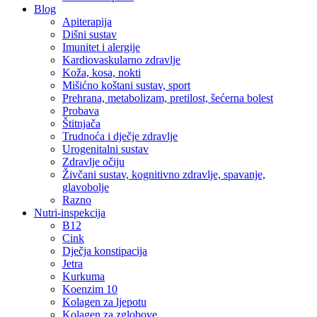
Blog
Apiterapija
Dišni sustav
Imunitet i alergije
Kardiovaskularno zdravlje
Koža, kosa, nokti
Mišićno koštani sustav, sport
Prehrana, metabolizam, pretilost, šećerna bolest
Probava
Štitnjača
Trudnoća i dječje zdravlje
Urogenitalni sustav
Zdravlje očiju
Živčani sustav, kognitivno zdravlje, spavanje,
glavobolje
Razno
Nutri-inspekcija
B12
Cink
Dječja konstipacija
Jetra
Kurkuma
Koenzim 10
Kolagen za ljepotu
Kolagen za zglobove