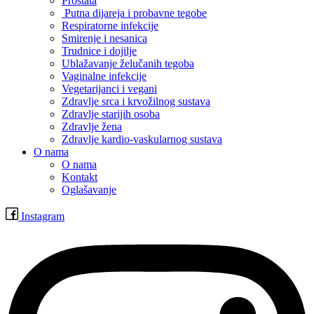
Prostata
Putna dijareja i probavne tegobe
Respiratorne infekcije
Smirenje i nesanica
Trudnice i dojilje
Ublažavanje želučanih tegoba
Vaginalne infekcije
Vegetarijanci i vegani
Zdravlje srca i krvožilnog sustava
Zdravlje starijih osoba
Zdravlje žena
Zdravlje kardio-vaskularnog sustava
O nama
O nama
Kontakt
Oglašavanje
Instagram