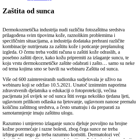
Zaštita od sunca
Dermokozmetička industrija nudi različita fotozaštitna sredstva
prilagođena svim tipovima kože, raznolikim problemima i
specifičnim situacijama, a industrija dodataka prehrani različite
kombinacije nutrijenata za zaštitu kože i poticanje preplanulog
izgleda. O čemu treba voditi računa u zaštiti kože odraslih, a
posebno zaštiti djece, kako kožu pripremiti za izlaganje suncu, te
koju vrstu dermokozmetičke zaštite odabrati i zašto… samo su neke
od tema kojima smo se bavili na webinaru Zaštita od sunca.
Više od 600 zainteresiranih sudionika sudjelovala je uživo na
webinaru koji se održao 10.5.2021. Unatoč iznimnim naporima
zdravstvenih djelatnika u edukaciji o fotoprotekciji, većina
pacijenata još uvijek se od sunca štiti svega nekoliko tjedana ljeti,
uglavnom prilikom odlaska na ljetovanje, uglavnom nanose premalu
količinu zaštitnog sredstva, a često smatraju i da preparati za
samotamnjenje imaju zaštitnu ulogu.
Razumno i umjereno izlaganje suncu djeluje povoljno na brojne
kožne poremećaje i razne bolesti, zbog čega sunce ne treba
izbjegavati nego ga treba razumno koristiti. Dermatolozi već