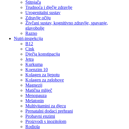
Štitnjača
Trudnoća i dječje zdravlje
Urogenitalni sustav
Zdravlje očiju
Živčani sustav, kognitivno zdravlje, spavanje,
glavobolje
Razno
Nutri-inspekcija
B12
Cink
Dječja konstipacija
Jetra
Kurkuma
Koenzim 10
Kolagen za ljepotu
Kolagen za zglobove
Magnezij
Matična mliječ
Menopauza
Melatonin
Multivitamini za djecu
Prenatalni dodaci prehrani
Probavni enzimi
Proizvodi s inozitolom
Rodiola