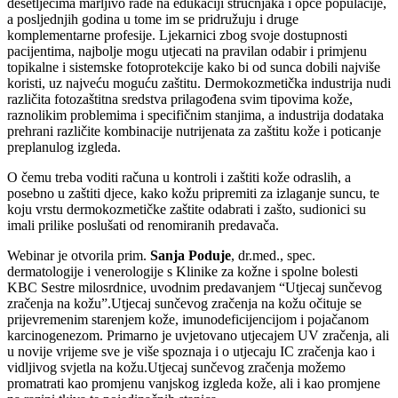
desetljećima marljivo rade na edukaciji stručnjaka i opće populacije,
a posljednjih godina u tome im se pridružuju i druge
komplementarne profesije. Ljekarnici zbog svoje dostupnosti
pacijentima, najbolje mogu utjecati na pravilan odabir i primjenu
topikalne i sistemske fotoprotekcije kako bi od sunca dobili najviše
koristi, uz najveću moguću zaštitu. Dermokozmetička industrija nudi
različita fotozaštitna sredstva prilagođena svim tipovima kože,
raznolikim problemima i specifičnim stanjima, a industrija dodataka
prehrani različite kombinacije nutrijenata za zaštitu kože i poticanje
preplanulog izgleda.
O čemu treba voditi računa u kontroli i zaštiti kože odraslih, a
posebno u zaštiti djece, kako kožu pripremiti za izlaganje suncu, te
koju vrstu dermokozmetičke zaštite odabrati i zašto, sudionici su
imali prilike poslušati od renomiranih predavača.
Webinar je otvorila prim.
Sanja Poduje
, dr.med., spec.
dermatologije i venerologije s Klinike za kožne i spolne bolesti
KBC Sestre milosrdnice, uvodnim predavanjem “Utjecaj sunčevog
zračenja na kožu”.Utjecaj sunčevog zračenja na kožu očituje se
prijevremenim starenjem kože, imunodeficijencijom i pojačanom
karcinogenezom. Primarno je uvjetovano utjecajem UV zračenja, ali
u novije vrijeme sve je više spoznaja i o utjecaju IC zračenja kao i
vidljivog svjetla na kožu.Utjecaj sunčevog zračenja možemo
promatrati kao promjenu vanjskog izgleda kože, ali i kao promjene