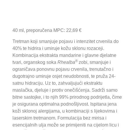
40 ml, preporučena MPC: 22,69 €
Tretman koji smanjuje pojavu i intenzitet crvenila do
40% te hidrira i umiruje kožu sklonu rozaceji.
Kombinacija ekstrakta mandarine i glavne djelatne
®
tvari, organskog soka
Rhealba
zobi, smanjuje i
ograničava ponovnu pojavu crvenila, trenutačno i
dugotrajno umiruje osjet neudobnosti, te pruža 24-
satnu hidraciju. Uz to, zahvaljujući ekstraktu
maslačka, djeluje i protiv onečišćenja. Sadrži samo
bitne sastojke, i to njih 99% prirodnog podrijetla, čime
je osigurana optimalna podnošljivost. Ispitana jena
koži sklonoj alergijama, u kombinaciji s lijekovima i
laserskim tretmanom. Formulacija bez mirisa i
esencijalnih ulja može se primijeniti na cijelom licu i