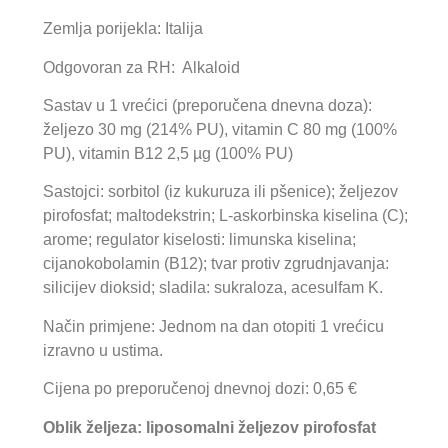
Zemlja porijekla: Italija
Odgovoran za RH: Alkaloid
Sastav u 1 vrećici (preporučena dnevna doza):
željezo 30 mg (214% PU), vitamin C 80 mg (100%
PU), vitamin B12 2,5 µg (100% PU)
Sastojci: sorbitol (iz kukuruza ili pšenice); željezov
pirofosfat; maltodekstrin; L-askorbinska kiselina (C);
arome; regulator kiselosti: limunska kiselina;
cijanokobolamin (B12); tvar protiv zgrudnjavanja:
silicijev dioksid; sladila: sukraloza, acesulfam K.
Način primjene: Jednom na dan otopiti 1 vrećicu
izravno u ustima.
Cijena po preporučenoj dnevnoj dozi: 0,65 €
Oblik željeza: liposomalni
željezov pirofosfat