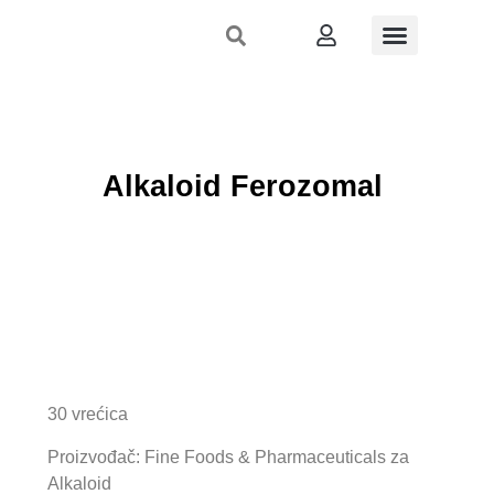
Stručni skupovi
Nutri-inspekcija
Dermo-izlog
Što preporučiti
Registrirajte se
Alkaloid Ferozomal
30 vrećica
Proizvođač: Fine Foods & Pharmaceuticals za
Alkaloid