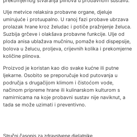
prekomjernog stvaranja plinova u probavnom sustavu.
Ulje metvice relaksira probavne organe, djeluje
umirujuće i protuupalno. U ranoj fazi probave ubrzava
prolazak hrane kroz želudac i potiče pražnjenje želuca.
Suzbija grčeve i olakšava probavne funkcije. Ulje od
ploda anisa ublažava mučninu, pomaže kod dispepsije,
bolova u želucu, proljeva, crijevnih kolika i prekomjerne
količine plinova.
Proizvod je koristan kao dio svake kućne ili putne
ljekarne. Osobito se preporučuje kod putovanja u
područja s drugačijom klimom i čistoćom vode,
načinom pripreme hrane ili kulinarskom kulturom s
namirnicama na koje probavni sustav nije naviknut, a
tada se može uzimati i preventivno.
Stručni časopis za zdravstvene djelatnike