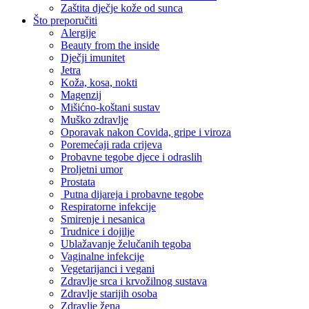
Zaštita dječje kože od sunca
Što preporučiti
Alergije
Beauty from the inside
Dječji imunitet
Jetra
Koža, kosa, nokti
Magenzij
Mišićno-koštani sustav
Muško zdravlje
Oporavak nakon Covida, gripe i viroza
Poremećaji rada crijeva
Probavne tegobe djece i odraslih
Proljetni umor
Prostata
Putna dijareja i probavne tegobe
Respiratorne infekcije
Smirenje i nesanica
Trudnice i dojilje
Ublažavanje želučanih tegoba
Vaginalne infekcije
Vegetarijanci i vegani
Zdravlje srca i krvožilnog sustava
Zdravlje starijih osoba
Zdravlje žena