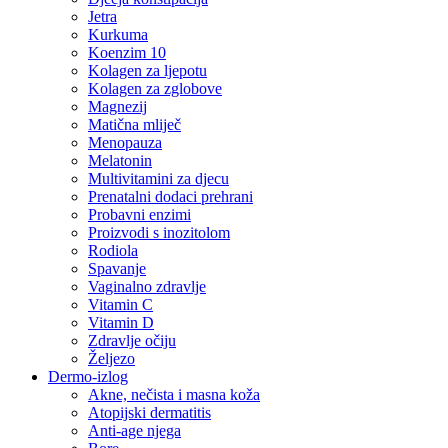
Jetra
Kurkuma
Koenzim 10
Kolagen za ljepotu
Kolagen za zglobove
Magnezij
Matična mliječ
Menopauza
Melatonin
Multivitamini za djecu
Prenatalni dodaci prehrani
Probavni enzimi
Proizvodi s inozitolom
Rodiola
Spavanje
Vaginalno zdravlje
Vitamin C
Vitamin D
Zdravlje očiju
Željezo
Dermo-izlog
Akne, nečista i masna koža
Atopijski dermatitis
Anti-age njega