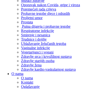
Muško zdravlje
Oporavak nakon Covida, gripe i viroza
Poremećaji rada crijeva
Probavne tegobe djece i odraslih
Proljetni umor
Prostata
Putna dijareja i probavne tegobe
Respiratorne infekcije
Smirenje i nesanica
Trudnice i dojilje
Ublažavanje želučanih tegoba
Vaginalne infekcije
Vegetarijanci i vegani
Zdravlje srca i krvožilnog sustava
Zdravlje starijih osoba
Zdravlje žena
Zdravlje kardio-vaskularnog sustava
O nama
O nama
Kontakt
Oglašavanje