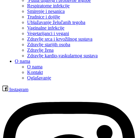
Putna dijareja i probavne tegobe
Respiratorne infekcije
Smirenje i nesanica
Trudnice i dojilje
Ublažavanje želučanih tegoba
Vaginalne infekcije
Vegetarijanci i vegani
Zdravlje srca i krvožilnog sustava
Zdravlje starijih osoba
Zdravlje žena
Zdravlje kardio-vaskularnog sustava
O nama
O nama
Kontakt
Oglašavanje
Instagram