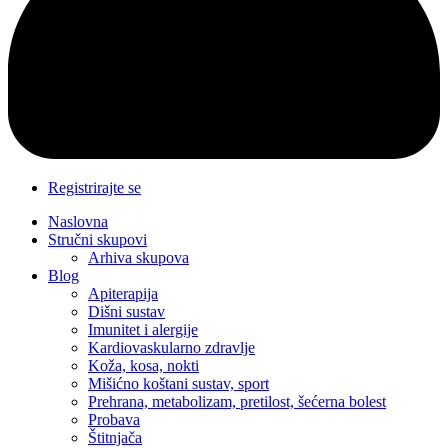
Registrirajte se
Naslovna
Stručni skupovi
Arhiva skupova
Blog
Apiterapija
Dišni sustav
Imunitet i alergije
Kardiovaskularno zdravlje
Koža, kosa, nokti
Mišićno koštani sustav, sport
Prehrana, metabolizam, pretilost, šećerna bolest
Probava
Štitnjača