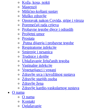
Koža, kosa, nokti
Magenzij
Mišićno-koštani sustav
Muško zdravlje
Oporavak nakon Covida, gripe i viroza
Poremećaji rada crijeva
Probavne tegobe djece i odraslih
Proljetni umor
Prostata
Putna dijareja i probavne tegobe
Respiratorne infekcije
Smirenje i nesanica
Trudnice i dojilje
Ublažavanje želučanih tegoba
Vaginalne infekcije
Vegetarijanci i vegani
Zdravlje srca i krvožilnog sustava
Zdravlje starijih osoba
Zdravlje žena
Zdravlje kardio-vaskularnog sustava
O nama
O nama
Kontakt
Oglašavanje