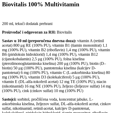
Biovitalis 100% Multivitamin
200 ml, tekući dodatak prehrani
Proizvođač i odgovoran za RH:
Biovitalis
Sastav u 10 ml (preporučena dnevna doza):
vitamin A (retinil
acetat) 800 μg RE (100% PU), vitamin B1 (tiamin mononitrat) 1,1
mg (100% PU), vitamin B2 (riboflavin) 1,4 mg (100% PU), vitamin
B6 (piridoksin hidroklorid) 1,4 mg (100% PU), vitamin B12
(cijanokobalamin) 2,5 μg (100% PU), folna kiselina
(pteroilmonoglutaminska kiselina) 200 μg (100% PU), biotin (D–
biotin) 50 μg (100% PU), pantotenska kiselina (kalcijev D-
pantotenat) 6 mg (100% PU), vitamin C (L-askorbinska kiselina) 80
mg (100% PU), vitamin D3 (kolekalciferol) 5 μg (100% PU),
vitamin E (DL-alfa-tokoferil acetat) 12 mg TE (100% PU), niacin
(nikotinamid) 16 mg NE (100% PU), željezo (željezov sulfat) 14 mg
(100% PU), cink (cinkov sulfat) 10 mg (100% PU)
Sastojci:
sorbitol, pročišćena voda, koncentrat jabuke, L-
askorbinska kiselina, željezov sulfat, DL-alfa-tokoferil acetat, cinkov
sulfat, nikotinamid, retinil-acetat, kalcijev D-pantotenat,
kolekalciferol, piridoksin hidroklorid, tiamin mononitrat, riboflavin,