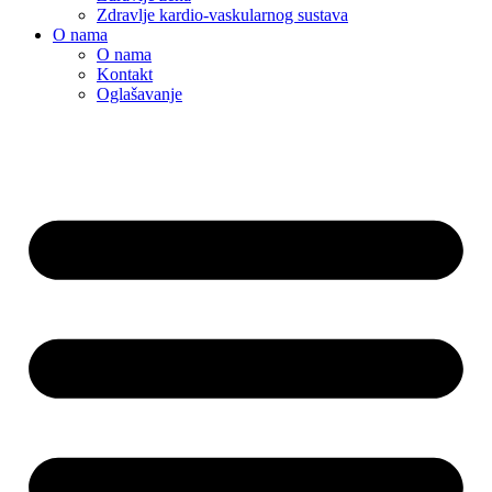
Zdravlje kardio-vaskularnog sustava
O nama
O nama
Kontakt
Oglašavanje