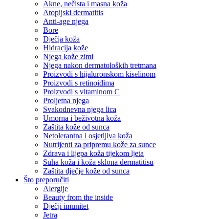
Akne, nečista i masna koža
Atopijski dermatitis
Anti-age njega
Bore
Dječja koža
Hidracija kože
Njega kože zimi
Njega nakon dermatoloških tretmana
Proizvodi s hijaluronskom kiselinom
Proizvodi s retinoidima
Proizvodi s vitaminom C
Proljetna njega
Svakodnevna njega lica
Umorna i beživotna koža
Zaštita kože od sunca
Netolerantna i osjetljiva koža
Nutrijenti za pripremu kože za sunce
Zdrava i lijepa koža tijekom ljeta
Suha koža i koža sklona dermatitisu
Zaštita dječje kože od sunca
Što preporučiti
Alergije
Beauty from the inside
Dječji imunitet
Jetra