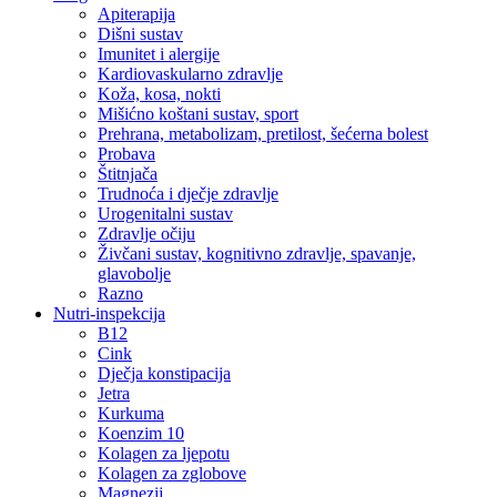
Apiterapija
Dišni sustav
Imunitet i alergije
Kardiovaskularno zdravlje
Koža, kosa, nokti
Mišićno koštani sustav, sport
Prehrana, metabolizam, pretilost, šećerna bolest
Probava
Štitnjača
Trudnoća i dječje zdravlje
Urogenitalni sustav
Zdravlje očiju
Živčani sustav, kognitivno zdravlje, spavanje,
glavobolje
Razno
Nutri-inspekcija
B12
Cink
Dječja konstipacija
Jetra
Kurkuma
Koenzim 10
Kolagen za ljepotu
Kolagen za zglobove
Magnezij