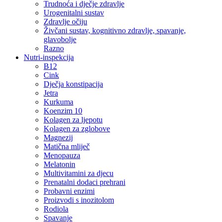
Trudnoća i dječje zdravlje
Urogenitalni sustav
Zdravlje očiju
Živčani sustav, kognitivno zdravlje, spavanje,
glavobolje
Razno
Nutri-inspekcija
B12
Cink
Dječja konstipacija
Jetra
Kurkuma
Koenzim 10
Kolagen za ljepotu
Kolagen za zglobove
Magnezij
Matična mliječ
Menopauza
Melatonin
Multivitamini za djecu
Prenatalni dodaci prehrani
Probavni enzimi
Proizvodi s inozitolom
Rodiola
Spavanje