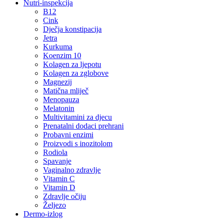
Nutri-inspekcija
B12
Cink
Dječja konstipacija
Jetra
Kurkuma
Koenzim 10
Kolagen za ljepotu
Kolagen za zglobove
Magnezij
Matična mliječ
Menopauza
Melatonin
Multivitamini za djecu
Prenatalni dodaci prehrani
Probavni enzimi
Proizvodi s inozitolom
Rodiola
Spavanje
Vaginalno zdravlje
Vitamin C
Vitamin D
Zdravlje očiju
Željezo
Dermo-izlog