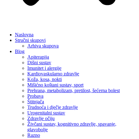
Naslovna
Stručni skupovi
Arhiva skupova
Blog
Apiterapija
Dišni sustav
Imunitet i alergije
Kardiovaskularno zdravlje
Koža, kosa, nokti
Mišićno koštani sustav, sport
Prehrana, metabolizam, pretilost, šećerna bolest
Probava
Štitnjača
Trudnoća i dječje zdravlje
Urogenitalni sustav
Zdravlje očiju
Živčani sustav, kognitivno zdravlje, spavanje,
glavobolje
Razno