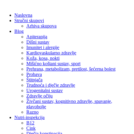
Skip
to
Naslovna
content
Stručni skupovi
Arhiva skupova
Blog
Apiterapija
Dišni sustav
Imunitet i alergije
Kardiovaskularno zdravlje
Koža, kosa, nokti
Mišićno koštani sustav, sport
Prehrana, metabolizam, pretilost, šećerna bolest
Probava
Štitnjača
Trudnoća i dječje zdravlje
Urogenitalni sustav
Zdravlje očiju
Živčani sustav, kognitivno zdravlje, spavanje,
glavobolje
Razno
Nutri-inspekcija
B12
Cink
Dječja konstipacija