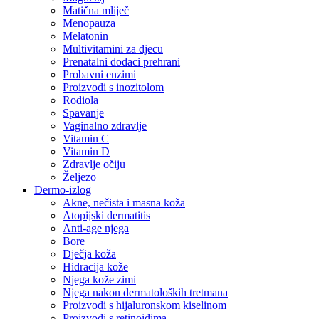
Matična mliječ
Menopauza
Melatonin
Multivitamini za djecu
Prenatalni dodaci prehrani
Probavni enzimi
Proizvodi s inozitolom
Rodiola
Spavanje
Vaginalno zdravlje
Vitamin C
Vitamin D
Zdravlje očiju
Željezo
Dermo-izlog
Akne, nečista i masna koža
Atopijski dermatitis
Anti-age njega
Bore
Dječja koža
Hidracija kože
Njega kože zimi
Njega nakon dermatoloških tretmana
Proizvodi s hijaluronskom kiselinom
Proizvodi s retinoidima