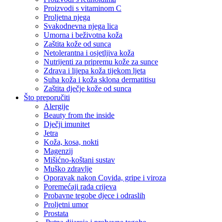
Proizvodi s vitaminom C
Proljetna njega
Svakodnevna njega lica
Umorna i beživotna koža
Zaštita kože od sunca
Netolerantna i osjetljiva koža
Nutrijenti za pripremu kože za sunce
Zdrava i lijepa koža tijekom ljeta
Suha koža i koža sklona dermatitisu
Zaštita dječje kože od sunca
Što preporučiti
Alergije
Beauty from the inside
Dječji imunitet
Jetra
Koža, kosa, nokti
Magenzij
Mišićno-koštani sustav
Muško zdravlje
Oporavak nakon Covida, gripe i viroza
Poremećaji rada crijeva
Probavne tegobe djece i odraslih
Proljetni umor
Prostata