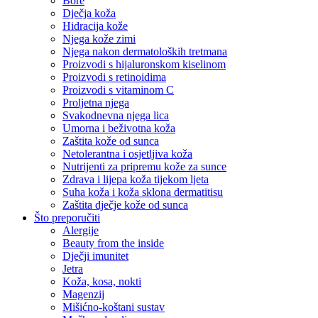
Bore
Dječja koža
Hidracija kože
Njega kože zimi
Njega nakon dermatoloških tretmana
Proizvodi s hijaluronskom kiselinom
Proizvodi s retinoidima
Proizvodi s vitaminom C
Proljetna njega
Svakodnevna njega lica
Umorna i beživotna koža
Zaštita kože od sunca
Netolerantna i osjetljiva koža
Nutrijenti za pripremu kože za sunce
Zdrava i lijepa koža tijekom ljeta
Suha koža i koža sklona dermatitisu
Zaštita dječje kože od sunca
Što preporučiti
Alergije
Beauty from the inside
Dječji imunitet
Jetra
Koža, kosa, nokti
Magenzij
Mišićno-koštani sustav