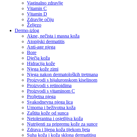
Vaginalno zdravlje
Vitamin C
Vitamin D
Zdravlje očiju
Željezo
Dermo-izlog
Akne, nečista i masna koža
Atopijski dermatitis
Anti-age njega
Bore
Dječja koža
Hidracija kože
Njega kože zimi
Njega nakon dermatoloških tretmana
Proizvodi s hijaluronskom kiselinom
Proizvodi s retinoidima
Proizvodi s vitaminom C
Proljetna njega
Svakodnevna njega lica
Umorna i beživotna koža
Zaštita kože od sunca
Netolerantna i osjetljiva koža
Nutrijenti za pripremu kože za sunce
Zdrava i lijepa koža tijekom ljeta
Suha koža i koža sklona dermatitisu