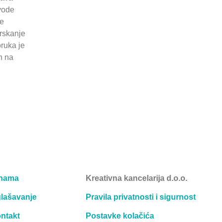
ovode
je
prskanje
oruka je
n na
nama
Kreativna kancelarija d.o.o.
lašavanje
Pravila privatnosti i sigurnost
ntakt
Postavke kolačića