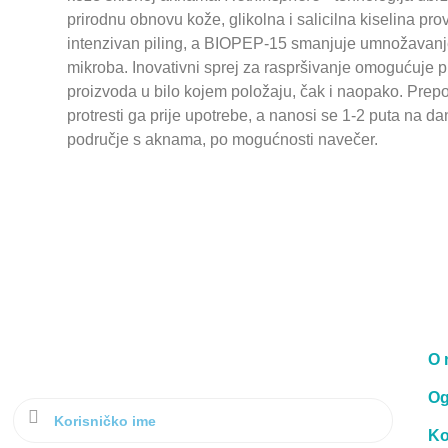
prirodnu obnovu kože, glikolna i salicilna kiselina pr
intenzivan piling, a BIOPEP-15 smanjuje umnožavan
mikroba. Inovativni sprej za raspršivanje omogućuje 
proizvoda u bilo kojem položaju, čak i naopako. Prep
protresti ga prije upotrebe, a nanosi se 1-2 puta na da
područje s aknama, po mogućnosti navečer.
O 
Og
Ko