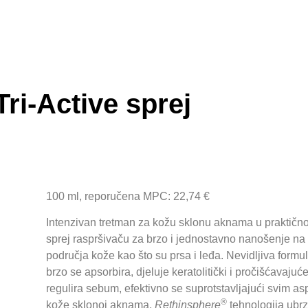
Tri-Active sprej
100 ml, reporučena MPC: 22,74 €
Intenzivan tretman za kožu sklonu aknama u praktič
sprej raspršivaču za brzo i jednostavno nanošenje na
područja kože kao što su prsa i leđa. Nevidljiva formul
brzo se apsorbira, djeluje keratolitički i pročišćavajuće
regulira sebum, efektivno se suprotstavljajući svim a
®
kože sklonoj aknama.
Rethinsphere
tehnologija ubr