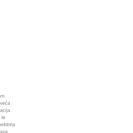
nom
 veća
acija
 te
spektima
zava