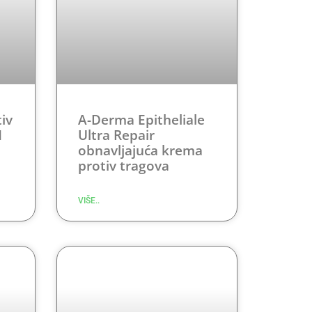
iv
A-Derma Epitheliale
1
Ultra Repair
obnavljajuća krema
protiv tragova
VIŠE..