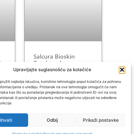
Salcura Bioskin
la
Zeoderm krema
Upravljajte suglasnošću za kolačiće
VIŠE..
ružili najbolja iskustva, koristimo tehnologije poput kolačića za pohranu
p informacijama o uređaju. Pristanak na ove tehnologije omogućit će nam
aka kao što su ponašanje pregledavanja ili jedinstveni ID-ovi na ovoj
pristanak ili povlačenje pristanka može negativno utjecati na određene
unkcije.
ihvati
Odbij
Prikaži postavke
Postavke kolačića
Pravila privatnosti i sigurnosti