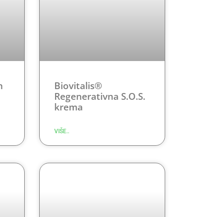
n
Biovitalis®
Regenerativna S.O.S.
le
krema
VIŠE..