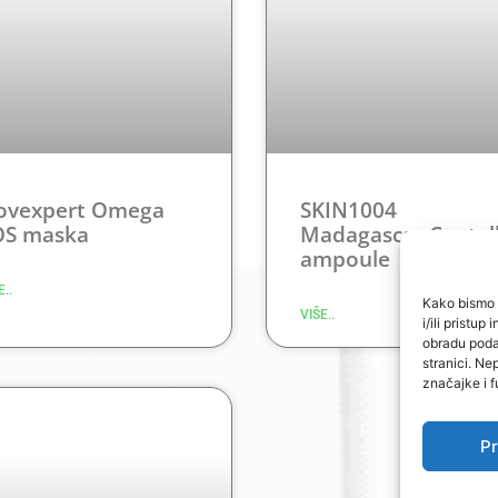
ovexpert Omega
SKIN1004
OS maska
Madagascar Centel
ampoule
E..
Kako bismo p
VIŠE..
i/ili pristu
obradu podat
stranici. Ne
značajke i f
Pr