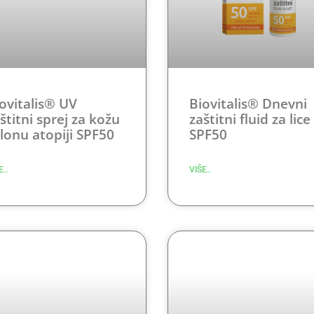
ovitalis® UV
Biovitalis® Dnevni
štitni sprej za kožu
zaštitni fluid za lice
lonu atopiji SPF50
SPF50
E..
VIŠE..