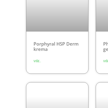
Porphyral HSP Derm
P
krema
g
VIŠE..
VIŠ