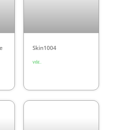
e
Skin1004
VIŠE..