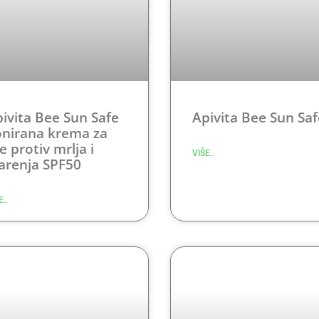
ivita Bee Sun Safe
Apivita Bee Sun Saf
onirana krema za
ce protiv mrlja i
VIŠE..
arenja SPF50
E..