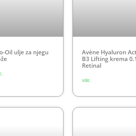
o-Oil ulje za njegu
Avène Hyaluron Act
ože
B3 Lifting krema 0.
Retinal
E..
VIŠE..