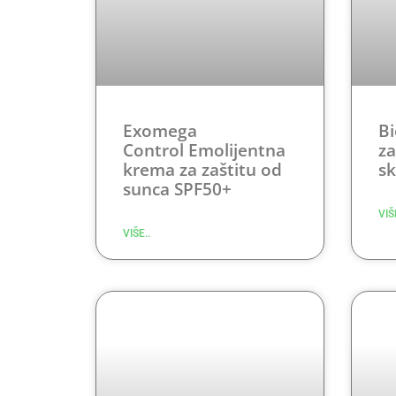
Exomega
Bi
Control Emolijentna
za
krema za zaštitu od
sk
sunca SPF50+
VIŠ
VIŠE..