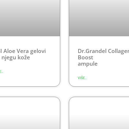
I Aloe Vera gelovi
Dr.Grandel Collage
 njegu kože
Boost
ampu
E..
VIŠE..