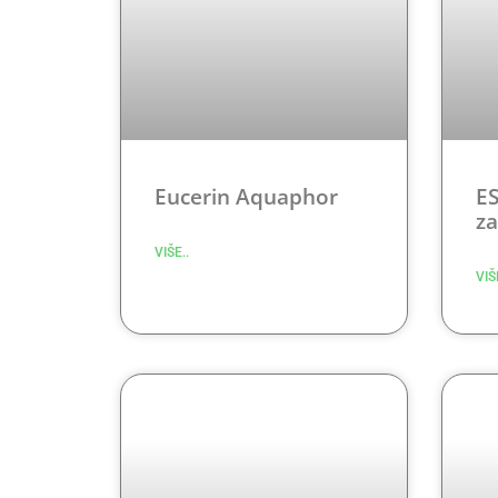
Eucerin Aquaphor
ES
za
VIŠE..
VIŠ