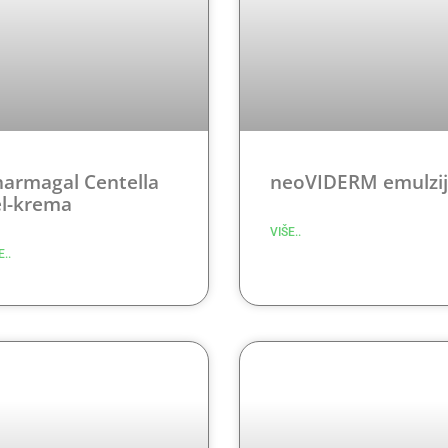
harmagal Centella
neoVIDERM emulzi
el-krema
VIŠE..
E..