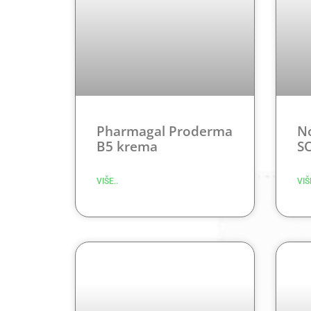
Pharmagal Proderma
N
B5 krema
S
VIŠE..
VIŠ