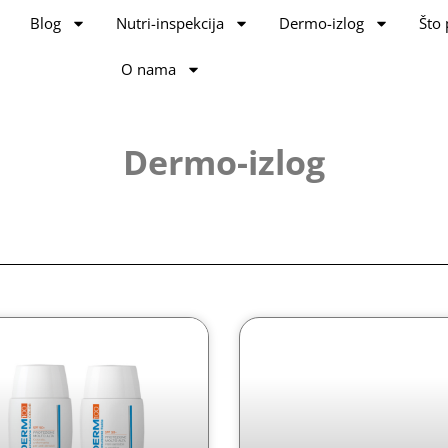
Blog
Nutri-inspekcija
Dermo-izlog
Što 
O nama
Dermo-izlog