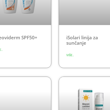
eoviderm SPF50+
iSolari linija za
sunčanje
E..
VIŠE..