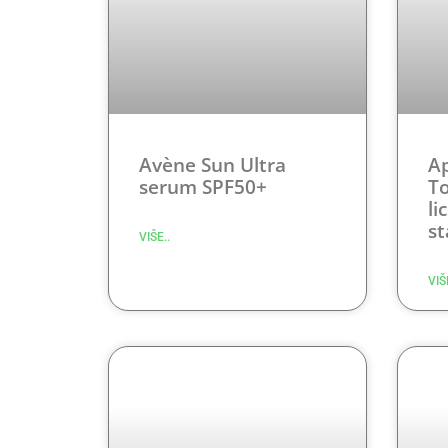
Avène Sun Ultra
Ap
serum SPF50+
T
li
st
VIŠE..
VIŠ