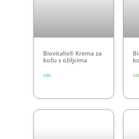
Biovitalis® Krema za
Bi
kožu s ožiljcima
k
VIŠE..
VIŠ