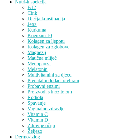
Nutri-inspekcija
B12
Cink
Dječja konstipacija
Jetra
Kurkuma
Koenzim 10
Kolagen za ljepotu
Kolagen za zglobove
Magnezij
Matična mliječ
Menopauza
Melatonin
Multivitamini za djecu
Prenatalni dodaci prehrani
Probavni enzimi
Proizvodi s inozitolom
Rodiola
Spavanje
Vaginalno zdravlje
Vitamin C
Vitamin D
Zdravlje očiju
Željezo
Dermo-izlog