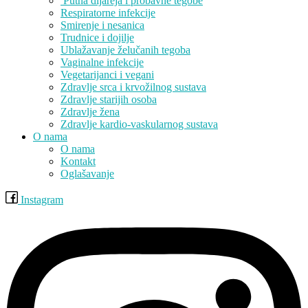
Putna dijareja i probavne tegobe
Respiratorne infekcije
Smirenje i nesanica
Trudnice i dojilje
Ublažavanje želučanih tegoba
Vaginalne infekcije
Vegetarijanci i vegani
Zdravlje srca i krvožilnog sustava
Zdravlje starijih osoba
Zdravlje žena
Zdravlje kardio-vaskularnog sustava
O nama
O nama
Kontakt
Oglašavanje
Instagram