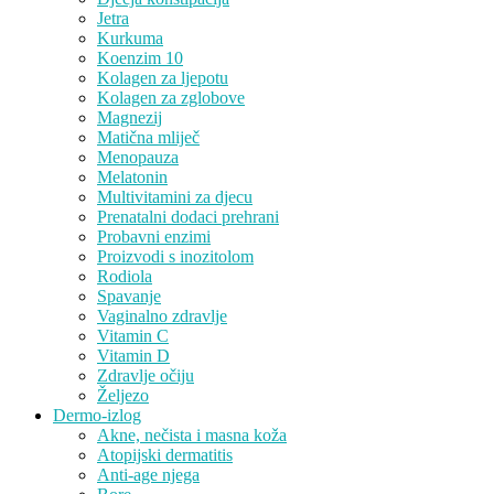
Jetra
Kurkuma
Koenzim 10
Kolagen za ljepotu
Kolagen za zglobove
Magnezij
Matična mliječ
Menopauza
Melatonin
Multivitamini za djecu
Prenatalni dodaci prehrani
Probavni enzimi
Proizvodi s inozitolom
Rodiola
Spavanje
Vaginalno zdravlje
Vitamin C
Vitamin D
Zdravlje očiju
Željezo
Dermo-izlog
Akne, nečista i masna koža
Atopijski dermatitis
Anti-age njega