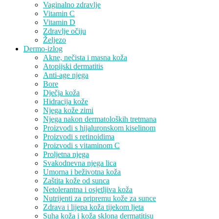
Vaginalno zdravlje
Vitamin C
Vitamin D
Zdravlje očiju
Željezo
Dermo-izlog
Akne, nečista i masna koža
Atopijski dermatitis
Anti-age njega
Bore
Dječja koža
Hidracija kože
Njega kože zimi
Njega nakon dermatoloških tretmana
Proizvodi s hijaluronskom kiselinom
Proizvodi s retinoidima
Proizvodi s vitaminom C
Proljetna njega
Svakodnevna njega lica
Umorna i beživotna koža
Zaštita kože od sunca
Netolerantna i osjetljiva koža
Nutrijenti za pripremu kože za sunce
Zdrava i lijepa koža tijekom ljeta
Suha koža i koža sklona dermatitisu