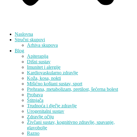
Naslovna
Stručni skupovi
Arhiva skupova
Blog
Apiterapija
Dišni sustav
Imunitet i alergije
Kardiovaskularno zdravlje
Koža, kosa, nokti
Mišićno koštani sustav, sport
Prehrana, metabolizam, pretilost, šećerna bolest
Probava
Štitnjača
Trudnoća i dječje zdravlje
Urogenitalni sustav
Zdravlje očiju
Živčani sustav, kognitivno zdravlje, spavanje,
glavobolje
Razno