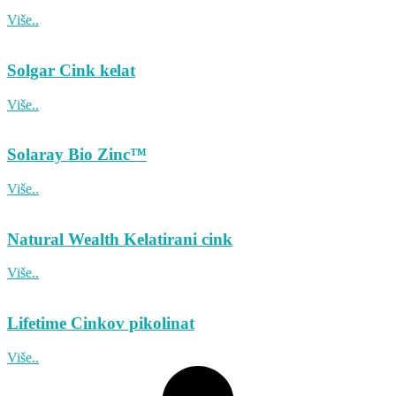
Više..
Solgar Cink kelat
Više..
Solaray Bio Zinc™
Više..
Natural Wealth Kelatirani cink
Više..
Lifetime Cinkov pikolinat
Više..