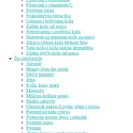
Proizvodi s vitaminom C
Proljetna njega
Svakodnevna njega lica
Umorna i beživotna koža
Zaštita kože od sunca
Netolerantna i osjetljiva koža
Nutrijenti za pripremu kože za sunce
Zdrava i lijepa koža tijekom ljeta
Suha koža i koža sklona dermatitisu
Zaštita dječje kože od sunca
Što preporučiti
Alergije
Beauty from the inside
Dječji imunitet
Jetra
Koža, kosa, nokti
Magenzij
Mišićno-koštani sustav
Muško zdravlje
Oporavak nakon Covida, gripe i viroza
Poremećaji rada crijeva
Probavne tegobe djece i odraslih
Proljetni umor
Prostata