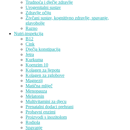
Trudnoća i dječje zdravlje
Urogenitalni sustav
Zdravlje očiju
Živčani sustav, kognitivno zdravlje, spavanje,
glavobolje
Razno
Nutri-inspekcija
B12
Cink
Dječja konstipacija
Jetra
Kurkuma
Koenzim 10
Kolagen za ljepotu
Kolagen za zglobove
Magnezij
Matična mliječ
Menopauza
Melatonin
Multivitamini za djecu
Prenatalni dodaci prehrani
Probavni enzimi
Proizvodi s inozitolom
Rodiola
Spavanje