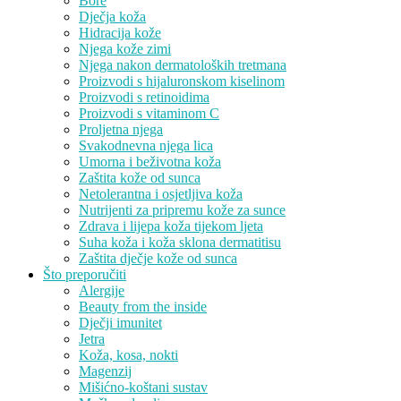
Bore
Dječja koža
Hidracija kože
Njega kože zimi
Njega nakon dermatoloških tretmana
Proizvodi s hijaluronskom kiselinom
Proizvodi s retinoidima
Proizvodi s vitaminom C
Proljetna njega
Svakodnevna njega lica
Umorna i beživotna koža
Zaštita kože od sunca
Netolerantna i osjetljiva koža
Nutrijenti za pripremu kože za sunce
Zdrava i lijepa koža tijekom ljeta
Suha koža i koža sklona dermatitisu
Zaštita dječje kože od sunca
Što preporučiti
Alergije
Beauty from the inside
Dječji imunitet
Jetra
Koža, kosa, nokti
Magenzij
Mišićno-koštani sustav