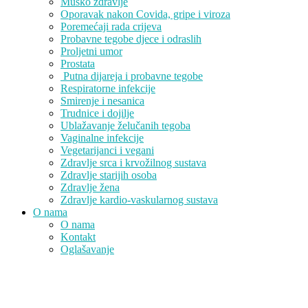
Muško zdravlje
Oporavak nakon Covida, gripe i viroza
Poremećaji rada crijeva
Probavne tegobe djece i odraslih
Proljetni umor
Prostata
Putna dijareja i probavne tegobe
Respiratorne infekcije
Smirenje i nesanica
Trudnice i dojilje
Ublažavanje želučanih tegoba
Vaginalne infekcije
Vegetarijanci i vegani
Zdravlje srca i krvožilnog sustava
Zdravlje starijih osoba
Zdravlje žena
Zdravlje kardio-vaskularnog sustava
O nama
O nama
Kontakt
Oglašavanje