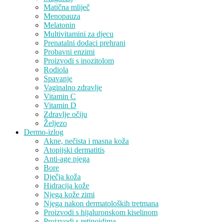
Matična mliječ
Menopauza
Melatonin
Multivitamini za djecu
Prenatalni dodaci prehrani
Probavni enzimi
Proizvodi s inozitolom
Rodiola
Spavanje
Vaginalno zdravlje
Vitamin C
Vitamin D
Zdravlje očiju
Željezo
Dermo-izlog
Akne, nečista i masna koža
Atopijski dermatitis
Anti-age njega
Bore
Dječja koža
Hidracija kože
Njega kože zimi
Njega nakon dermatoloških tretmana
Proizvodi s hijaluronskom kiselinom
Proizvodi s retinoidima