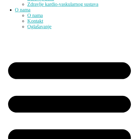
Zdravlje kardio-vaskularnog sustava
O nama
O nama
Kontakt
Oglašavanje