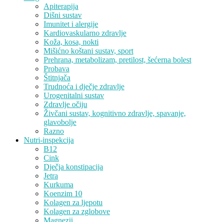
Apiterapija
Dišni sustav
Imunitet i alergije
Kardiovaskularno zdravlje
Koža, kosa, nokti
Mišićno koštani sustav, sport
Prehrana, metabolizam, pretilost, šećerna bolest
Probava
Štitnjača
Trudnoća i dječje zdravlje
Urogenitalni sustav
Zdravlje očiju
Živčani sustav, kognitivno zdravlje, spavanje,
glavobolje
Razno
Nutri-inspekcija
B12
Cink
Dječja konstipacija
Jetra
Kurkuma
Koenzim 10
Kolagen za ljepotu
Kolagen za zglobove
Magnezij