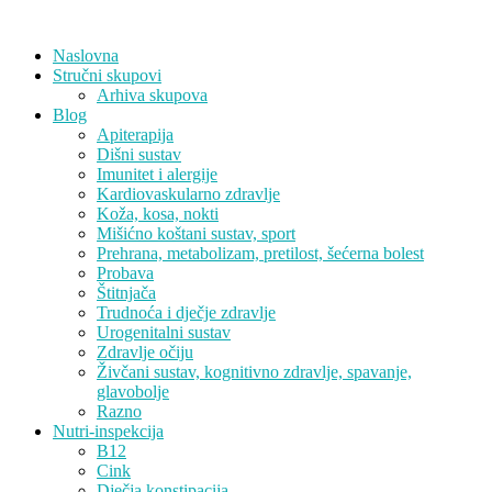
Skip
to
Naslovna
content
Stručni skupovi
Arhiva skupova
Blog
Apiterapija
Dišni sustav
Imunitet i alergije
Kardiovaskularno zdravlje
Koža, kosa, nokti
Mišićno koštani sustav, sport
Prehrana, metabolizam, pretilost, šećerna bolest
Probava
Štitnjača
Trudnoća i dječje zdravlje
Urogenitalni sustav
Zdravlje očiju
Živčani sustav, kognitivno zdravlje, spavanje,
glavobolje
Razno
Nutri-inspekcija
B12
Cink
Dječja konstipacija