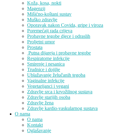
Koža, kosa, nokti
Magenzij
Mišićno-koštani sustav
Muško zdravlje
Oporavak nakon Covida, gripe i viroza
Poremećaji rada crijeva
Probavne tegobe djece i odraslih
Proljetni umor
Prostata
Putna dijareja i probavne tegobe
Respiratorne infekcije
Smirenje i nesanica
Trudnice i dojilje
Ublažavanje želučanih tegoba
Vaginalne infekcije
Vegetarijanci i vegani
Zdravlje srca i krvožilnog sustava
Zdravlje starijih osoba
Zdravlje žena
Zdravlje kardio-vaskularnog sustava
O nama
O nama
Kontakt
Oglašavanje