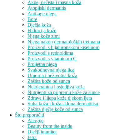
Akne, nečista i masna koža
Atopijski dermatitis
Anti-age njega
Bore
Dječja koža
Hidracija kože
Njega kože zimi
Njega nakon dermatoloških tretmana
Proizvodi s hijaluronskom kiselinom
Proizvodi s retinoidima
Proizvodi s vitaminom C
Proljetna njega
Svakodnevna njega lica
Umorna i beživotna koža
Zaštita kože od sunca
Netolerantna i osjetljiva koža
Nutrijenti za pripremu kože za sunce
Zdrava i lijepa koža tijekom ljeta
Suha koža i koža sklona dermatitisu
Zaštita dječje kože od sunca
Što preporučiti
Alergije
Beauty from the inside
Dječji imunitet
Jetra