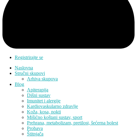
Registrirajte se
Naslovna
Stručni skupovi
Arhiva skupova
Blog
Apiterapija
Dišni sustav
Imunitet i alergije
Kardiovaskularno zdravlje
Koža, kosa, nokti
Mišićno koštani sustav, sport
Prehrana, metabolizam, pretilost, šećerna bolest
Probava
Štitnjača