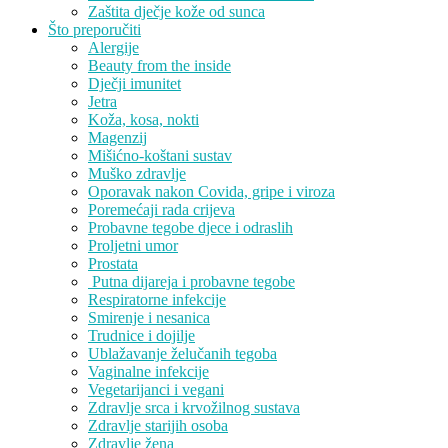
Zaštita dječje kože od sunca
Što preporučiti
Alergije
Beauty from the inside
Dječji imunitet
Jetra
Koža, kosa, nokti
Magenzij
Mišićno-koštani sustav
Muško zdravlje
Oporavak nakon Covida, gripe i viroza
Poremećaji rada crijeva
Probavne tegobe djece i odraslih
Proljetni umor
Prostata
Putna dijareja i probavne tegobe
Respiratorne infekcije
Smirenje i nesanica
Trudnice i dojilje
Ublažavanje želučanih tegoba
Vaginalne infekcije
Vegetarijanci i vegani
Zdravlje srca i krvožilnog sustava
Zdravlje starijih osoba
Zdravlje žena