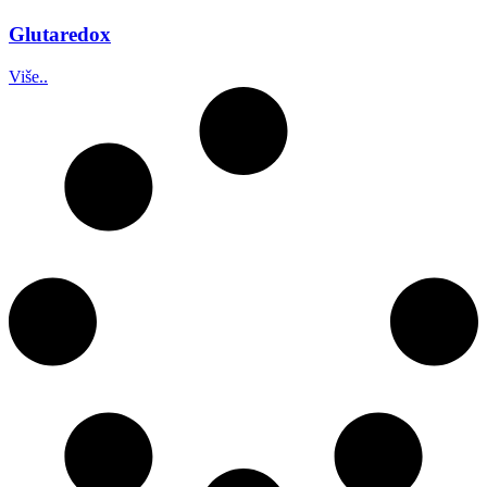
Glutaredox
Više..