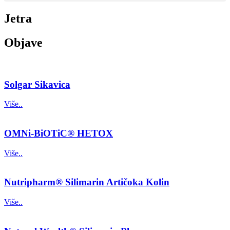
Jetra
Objave
Solgar Sikavica
Više..
OMNi-BiOTiC® HETOX
Više..
Nutripharm® Silimarin Artičoka Kolin
Više..