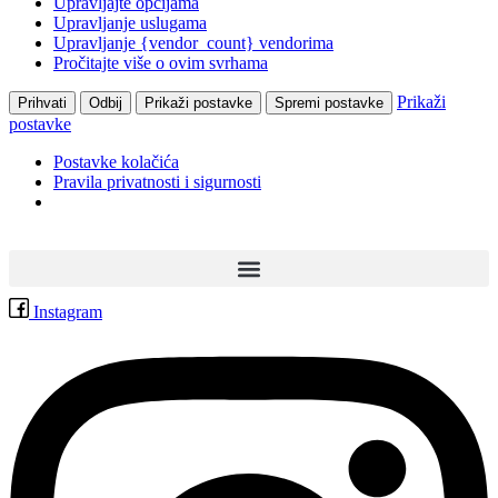
Upravljajte opcijama
Upravljanje uslugama
Upravljanje {vendor_count} vendorima
Pročitajte više o ovim svrhama
Prikaži
Prihvati
Odbij
Prikaži postavke
Spremi postavke
postavke
Postavke kolačića
Pravila privatnosti i sigurnosti
Skip
to
content
Instagram