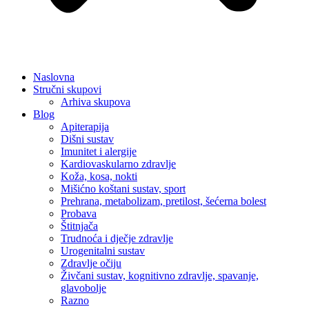
Naslovna
Stručni skupovi
Arhiva skupova
Blog
Apiterapija
Dišni sustav
Imunitet i alergije
Kardiovaskularno zdravlje
Koža, kosa, nokti
Mišićno koštani sustav, sport
Prehrana, metabolizam, pretilost, šećerna bolest
Probava
Štitnjača
Trudnoća i dječje zdravlje
Urogenitalni sustav
Zdravlje očiju
Živčani sustav, kognitivno zdravlje, spavanje,
glavobolje
Razno