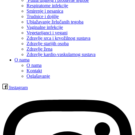
Putna dijareja i probavne tegobe
Respiratorne infekcije
Smirenje i nesanica
Trudnice i dojilje
Ublažavanje želučanih tegoba
Vaginalne infekcije
Vegetarijanci i vegani
Zdravlje srca i krvožilnog sustava
Zdravlje starijih osoba
Zdravlje žena
Zdravlje kardio-vaskularnog sustava
O nama
O nama
Kontakt
Oglašavanje
Instagram