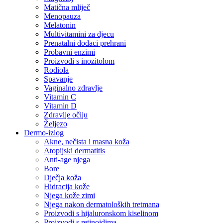
Matična mliječ
Menopauza
Melatonin
Multivitamini za djecu
Prenatalni dodaci prehrani
Probavni enzimi
Proizvodi s inozitolom
Rodiola
Spavanje
Vaginalno zdravlje
Vitamin C
Vitamin D
Zdravlje očiju
Željezo
Dermo-izlog
Akne, nečista i masna koža
Atopijski dermatitis
Anti-age njega
Bore
Dječja koža
Hidracija kože
Njega kože zimi
Njega nakon dermatoloških tretmana
Proizvodi s hijaluronskom kiselinom
Proizvodi s retinoidima