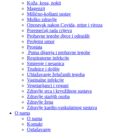
Koža, kosa, nokti
Magenzij
Mišićno-koštani sustav
Muško zdravlje
Oporavak nakon Covida, gripe i viroza
Poremećaji rada crijeva
Probavne tegobe djece i odraslih
Proljetni umor
Prostata
Putna dijareja i probavne tegobe
Respiratorne infekcije
Smirenje i nesanica
Trudnice i dojilje
Ublažavanje želučanih tegoba
Vaginalne infekcije
Vegetarijanci i vegani
Zdravlje srca i krvožilnog sustava
Zdravlje starijih osoba
Zdravlje žena
Zdravlje kardio-vaskularnog sustava
O nama
O nama
Kontakt
Oglašavanje