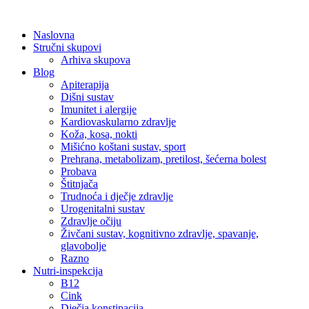
Skip
to
Naslovna
content
Stručni skupovi
Arhiva skupova
Blog
Apiterapija
Dišni sustav
Imunitet i alergije
Kardiovaskularno zdravlje
Koža, kosa, nokti
Mišićno koštani sustav, sport
Prehrana, metabolizam, pretilost, šećerna bolest
Probava
Štitnjača
Trudnoća i dječje zdravlje
Urogenitalni sustav
Zdravlje očiju
Živčani sustav, kognitivno zdravlje, spavanje,
glavobolje
Razno
Nutri-inspekcija
B12
Cink
Dječja konstipacija