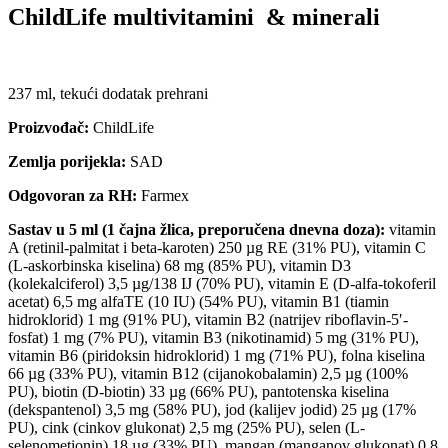
ChildLife multivitamini & minerali
237 ml, tekući dodatak prehrani
Proizvođač:
ChildLife
Zemlja porijekla:
SAD
Odgovoran za RH:
Farmex
Sastav u 5 ml (1 čajna žlica, preporučena dnevna doza):
vitamin
A (retinil-palmitat i beta-karoten) 250 µg RE (31% PU), vitamin C
(L-askorbinska kiselina) 68 mg (85% PU), vitamin D3
(kolekalciferol) 3,5 µg/138 IJ (70% PU), vitamin E (D-alfa-tokoferil
acetat) 6,5 mg alfaTE (10 IU) (54% PU), vitamin B1 (tiamin
hidroklorid) 1 mg (91% PU), vitamin B2 (natrijev riboflavin-5′-
fosfat) 1 mg (7% PU), vitamin B3 (nikotinamid) 5 mg (31% PU),
vitamin B6 (piridoksin hidroklorid) 1 mg (71% PU), folna kiselina
66 µg (33% PU), vitamin B12 (cijanokobalamin) 2,5 µg (100%
PU), biotin (D-biotin) 33 µg (66% PU), pantotenska kiselina
(dekspantenol) 3,5 mg (58% PU), jod (kalijev jodid) 25 µg (17%
PU), cink (cinkov glukonat) 2,5 mg (25% PU), selen (L-
selenometionin) 18 µg (33% PU), mangan (manganov glukonat) 0,8