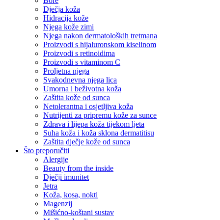
Bore
Dječja koža
Hidracija kože
Njega kože zimi
Njega nakon dermatoloških tretmana
Proizvodi s hijaluronskom kiselinom
Proizvodi s retinoidima
Proizvodi s vitaminom C
Proljetna njega
Svakodnevna njega lica
Umorna i beživotna koža
Zaštita kože od sunca
Netolerantna i osjetljiva koža
Nutrijenti za pripremu kože za sunce
Zdrava i lijepa koža tijekom ljeta
Suha koža i koža sklona dermatitisu
Zaštita dječje kože od sunca
Što preporučiti
Alergije
Beauty from the inside
Dječji imunitet
Jetra
Koža, kosa, nokti
Magenzij
Mišićno-koštani sustav