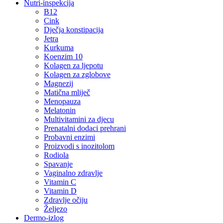
Nutri-inspekcija
B12
Cink
Dječja konstipacija
Jetra
Kurkuma
Koenzim 10
Kolagen za ljepotu
Kolagen za zglobove
Magnezij
Matična mliječ
Menopauza
Melatonin
Multivitamini za djecu
Prenatalni dodaci prehrani
Probavni enzimi
Proizvodi s inozitolom
Rodiola
Spavanje
Vaginalno zdravlje
Vitamin C
Vitamin D
Zdravlje očiju
Željezo
Dermo-izlog