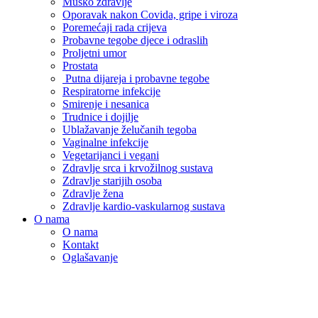
Muško zdravlje
Oporavak nakon Covida, gripe i viroza
Poremećaji rada crijeva
Probavne tegobe djece i odraslih
Proljetni umor
Prostata
Putna dijareja i probavne tegobe
Respiratorne infekcije
Smirenje i nesanica
Trudnice i dojilje
Ublažavanje želučanih tegoba
Vaginalne infekcije
Vegetarijanci i vegani
Zdravlje srca i krvožilnog sustava
Zdravlje starijih osoba
Zdravlje žena
Zdravlje kardio-vaskularnog sustava
O nama
O nama
Kontakt
Oglašavanje