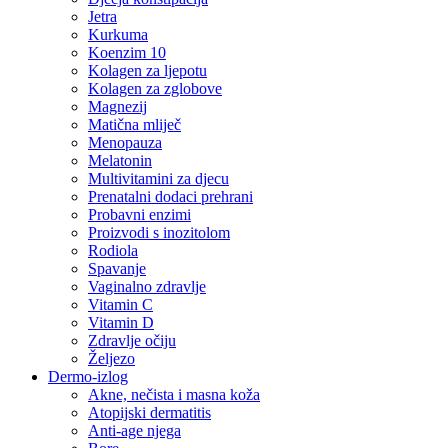
Jetra
Kurkuma
Koenzim 10
Kolagen za ljepotu
Kolagen za zglobove
Magnezij
Matična mliječ
Menopauza
Melatonin
Multivitamini za djecu
Prenatalni dodaci prehrani
Probavni enzimi
Proizvodi s inozitolom
Rodiola
Spavanje
Vaginalno zdravlje
Vitamin C
Vitamin D
Zdravlje očiju
Željezo
Dermo-izlog
Akne, nečista i masna koža
Atopijski dermatitis
Anti-age njega