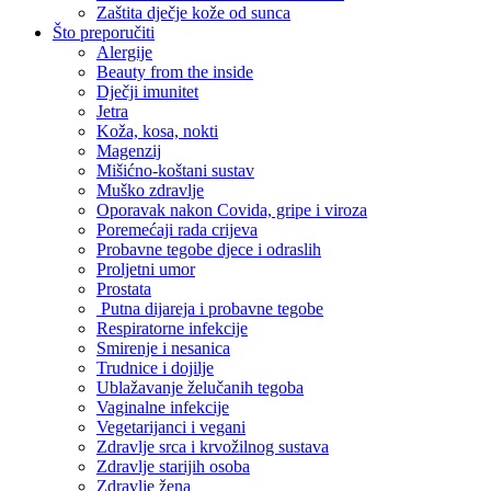
Zaštita dječje kože od sunca
Što preporučiti
Alergije
Beauty from the inside
Dječji imunitet
Jetra
Koža, kosa, nokti
Magenzij
Mišićno-koštani sustav
Muško zdravlje
Oporavak nakon Covida, gripe i viroza
Poremećaji rada crijeva
Probavne tegobe djece i odraslih
Proljetni umor
Prostata
Putna dijareja i probavne tegobe
Respiratorne infekcije
Smirenje i nesanica
Trudnice i dojilje
Ublažavanje želučanih tegoba
Vaginalne infekcije
Vegetarijanci i vegani
Zdravlje srca i krvožilnog sustava
Zdravlje starijih osoba
Zdravlje žena