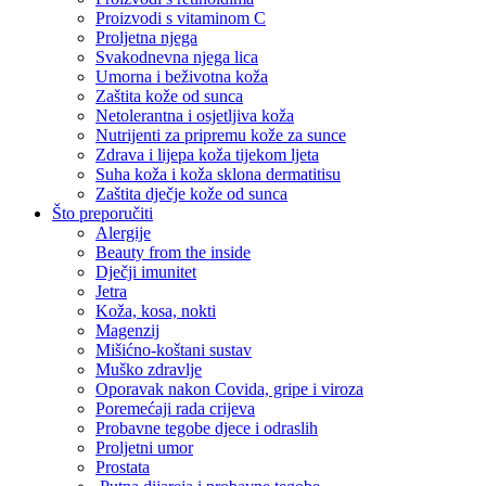
Proizvodi s vitaminom C
Proljetna njega
Svakodnevna njega lica
Umorna i beživotna koža
Zaštita kože od sunca
Netolerantna i osjetljiva koža
Nutrijenti za pripremu kože za sunce
Zdrava i lijepa koža tijekom ljeta
Suha koža i koža sklona dermatitisu
Zaštita dječje kože od sunca
Što preporučiti
Alergije
Beauty from the inside
Dječji imunitet
Jetra
Koža, kosa, nokti
Magenzij
Mišićno-koštani sustav
Muško zdravlje
Oporavak nakon Covida, gripe i viroza
Poremećaji rada crijeva
Probavne tegobe djece i odraslih
Proljetni umor
Prostata