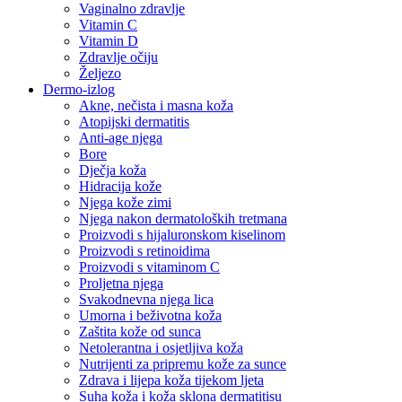
Vaginalno zdravlje
Vitamin C
Vitamin D
Zdravlje očiju
Željezo
Dermo-izlog
Akne, nečista i masna koža
Atopijski dermatitis
Anti-age njega
Bore
Dječja koža
Hidracija kože
Njega kože zimi
Njega nakon dermatoloških tretmana
Proizvodi s hijaluronskom kiselinom
Proizvodi s retinoidima
Proizvodi s vitaminom C
Proljetna njega
Svakodnevna njega lica
Umorna i beživotna koža
Zaštita kože od sunca
Netolerantna i osjetljiva koža
Nutrijenti za pripremu kože za sunce
Zdrava i lijepa koža tijekom ljeta
Suha koža i koža sklona dermatitisu