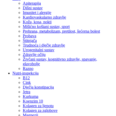
Apiterapija
Dišni sustav
Imunitet i alergije
Kardiovaskularno zdravlje
Koža, kosa, nokti
Mišićno koštani sustav, sport
Prehrana, metabolizam, pretilost, šećerna bolest
Probava
Štitnjača
Trudnoća i dječje zdravlje
Urogenitalni sustav
Zdravlje očiju
Živčani sustav, kognitivno zdravlje, spavanje,
glavobolje
Razno
Nutri-inspekcija
B12
Cink
Dječja konstipacija
Jetra
Kurkuma
Koenzim 10
Kolagen za ljepotu
Kolagen za zglobove
Magnezij