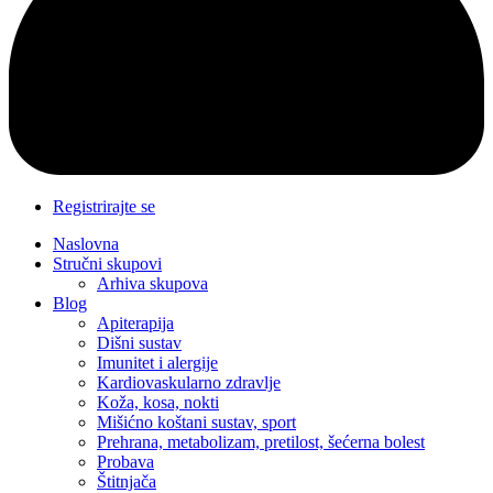
Registrirajte se
Naslovna
Stručni skupovi
Arhiva skupova
Blog
Apiterapija
Dišni sustav
Imunitet i alergije
Kardiovaskularno zdravlje
Koža, kosa, nokti
Mišićno koštani sustav, sport
Prehrana, metabolizam, pretilost, šećerna bolest
Probava
Štitnjača