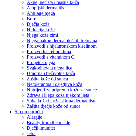
Akne, nečista i masna koža
Atopijski dermatitis
Anti-age njega
Bore
Dječja koža
Hidracija kože
Njega kože zimi
Njega nakon dermatoloških tretmana
Proizvodi s hijaluronskom kiselinom
Proizvodi s retinoidima
Proizvodi s vitaminom C
Proljetna njega
Svakodnevna njega lica
Umorna i beživotna koža
Zaštita kože od sunca
Netolerantna i osjetljiva koža
Nutrijenti za pripremu kože za sunce
Zdrava i lijepa koža tijekom ljeta
Suha koža i koža sklona dermatitisu
Zaštita dječje kože od sunca
Što preporučiti
Alergije
Beauty from the inside
Dječji imunitet
Jetra