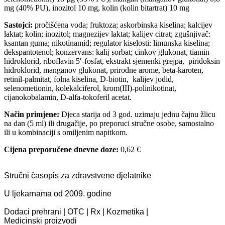
mg (40% PU), inozitol 10 mg, kolin (kolin bitartrat) 10 mg
Sastojci:
pročišćena voda; fruktoza; askorbinska kiselina; kalcijev
laktat; kolin; inozitol; magnezijev laktat; kalijev citrat; zgušnjivač:
ksantan guma; nikotinamid; regulator kiselosti: limunska kiselina;
dekspantotenol; konzervans: kalij sorbat; cinkov glukonat, tiamin
hidroklorid, riboflavin 5′-fosfat, ekstrakt sjemenki grejpa, piridoksin
hidroklorid, manganov glukonat, prirodne arome, beta-karoten,
retinil-palmitat, folna kiselina, D-biotin, kalijev jodid,
selenometionin, kolekalciferol, krom(III)-polinikotinat,
cijanokobalamin, D-alfa-tokoferil acetat.
Način primjene:
Djeca starija od 3 god. uzimaju jednu čajnu žlicu
na dan (5 ml) ili drugačije, po preporuci stručne osobe, samostalno
ili u kombinaciji s omiljenim napitkom.
Cijena preporučene dnevne doze:
0,62 €
Stručni časopis za zdravstvene djelatnike
U ljekarnama od 2009. godine
Dodaci prehrani | OTC | Rx | Kozmetika |
Medicinski proizvodi