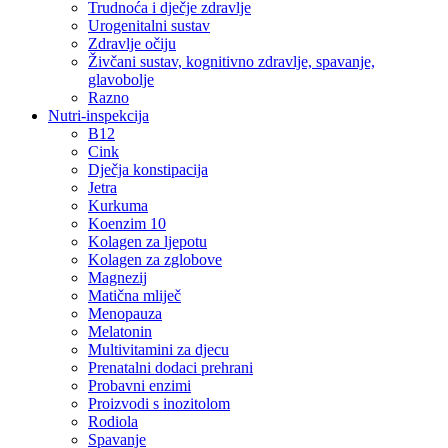
Trudnoća i dječje zdravlje
Urogenitalni sustav
Zdravlje očiju
Živčani sustav, kognitivno zdravlje, spavanje,
glavobolje
Razno
Nutri-inspekcija
B12
Cink
Dječja konstipacija
Jetra
Kurkuma
Koenzim 10
Kolagen za ljepotu
Kolagen za zglobove
Magnezij
Matična mliječ
Menopauza
Melatonin
Multivitamini za djecu
Prenatalni dodaci prehrani
Probavni enzimi
Proizvodi s inozitolom
Rodiola
Spavanje