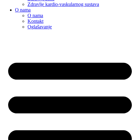
Zdravlje kardio-vaskularnog sustava
O nama
O nama
Kontakt
Oglašavanje