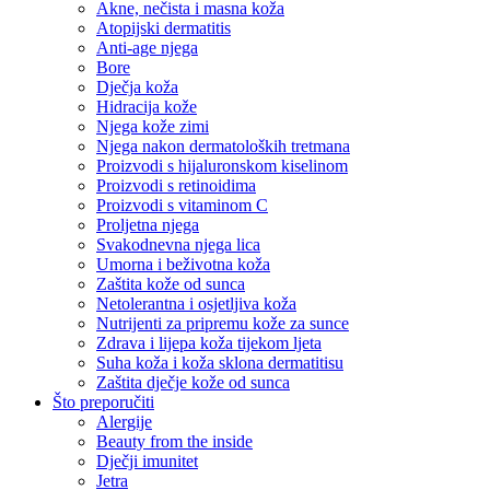
Akne, nečista i masna koža
Atopijski dermatitis
Anti-age njega
Bore
Dječja koža
Hidracija kože
Njega kože zimi
Njega nakon dermatoloških tretmana
Proizvodi s hijaluronskom kiselinom
Proizvodi s retinoidima
Proizvodi s vitaminom C
Proljetna njega
Svakodnevna njega lica
Umorna i beživotna koža
Zaštita kože od sunca
Netolerantna i osjetljiva koža
Nutrijenti za pripremu kože za sunce
Zdrava i lijepa koža tijekom ljeta
Suha koža i koža sklona dermatitisu
Zaštita dječje kože od sunca
Što preporučiti
Alergije
Beauty from the inside
Dječji imunitet
Jetra