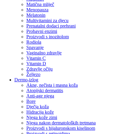
Matična mliječ
Menopauza
Melatonin
Multivitamini za djecu
Prenatalni dodaci prehrani
Probavni enzimi
Proizvodi s inozitolom
Rodiola
Spavanje
Vaginalno zdravlje
Vitamin C
Vitamin D
Zdravlje očiju
Željezo
Dermo-izlog
Akne, nečista i masna koža
Atopijski dermatitis
Anti-age njega
Bore
Dječja koža
Hidracija kože
Njega kože zimi
Njega nakon dermatoloških tretmana
Proizvodi s hijaluronskom kiselinom
Proizvodi s retinoidima