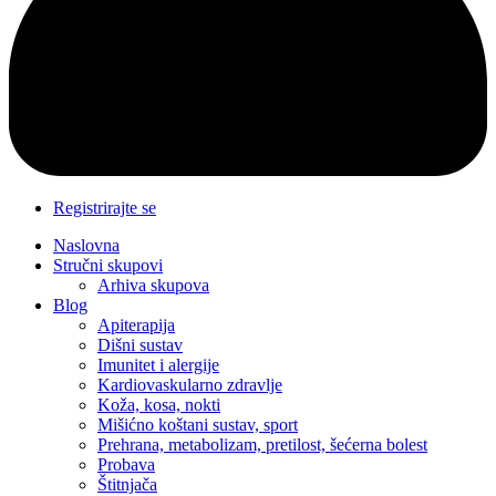
Registrirajte se
Naslovna
Stručni skupovi
Arhiva skupova
Blog
Apiterapija
Dišni sustav
Imunitet i alergije
Kardiovaskularno zdravlje
Koža, kosa, nokti
Mišićno koštani sustav, sport
Prehrana, metabolizam, pretilost, šećerna bolest
Probava
Štitnjača