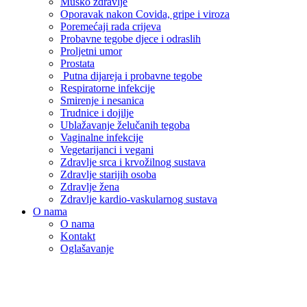
Muško zdravlje
Oporavak nakon Covida, gripe i viroza
Poremećaji rada crijeva
Probavne tegobe djece i odraslih
Proljetni umor
Prostata
Putna dijareja i probavne tegobe
Respiratorne infekcije
Smirenje i nesanica
Trudnice i dojilje
Ublažavanje želučanih tegoba
Vaginalne infekcije
Vegetarijanci i vegani
Zdravlje srca i krvožilnog sustava
Zdravlje starijih osoba
Zdravlje žena
Zdravlje kardio-vaskularnog sustava
O nama
O nama
Kontakt
Oglašavanje