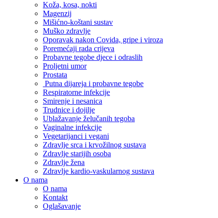
Koža, kosa, nokti
Magenzij
Mišićno-koštani sustav
Muško zdravlje
Oporavak nakon Covida, gripe i viroza
Poremećaji rada crijeva
Probavne tegobe djece i odraslih
Proljetni umor
Prostata
Putna dijareja i probavne tegobe
Respiratorne infekcije
Smirenje i nesanica
Trudnice i dojilje
Ublažavanje želučanih tegoba
Vaginalne infekcije
Vegetarijanci i vegani
Zdravlje srca i krvožilnog sustava
Zdravlje starijih osoba
Zdravlje žena
Zdravlje kardio-vaskularnog sustava
O nama
O nama
Kontakt
Oglašavanje