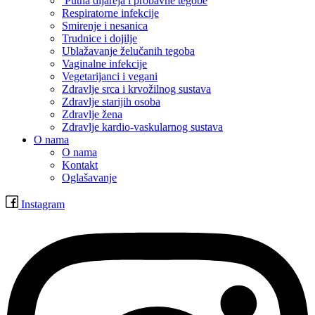
Putna dijareja i probavne tegobe
Respiratorne infekcije
Smirenje i nesanica
Trudnice i dojilje
Ublažavanje želučanih tegoba
Vaginalne infekcije
Vegetarijanci i vegani
Zdravlje srca i krvožilnog sustava
Zdravlje starijih osoba
Zdravlje žena
Zdravlje kardio-vaskularnog sustava
O nama
O nama
Kontakt
Oglašavanje
Instagram