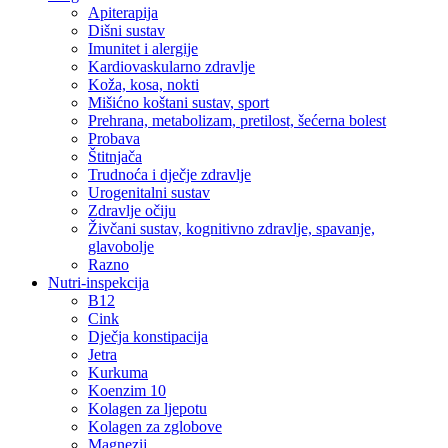
Apiterapija
Dišni sustav
Imunitet i alergije
Kardiovaskularno zdravlje
Koža, kosa, nokti
Mišićno koštani sustav, sport
Prehrana, metabolizam, pretilost, šećerna bolest
Probava
Štitnjača
Trudnoća i dječje zdravlje
Urogenitalni sustav
Zdravlje očiju
Živčani sustav, kognitivno zdravlje, spavanje,
glavobolje
Razno
Nutri-inspekcija
B12
Cink
Dječja konstipacija
Jetra
Kurkuma
Koenzim 10
Kolagen za ljepotu
Kolagen za zglobove
Magnezij