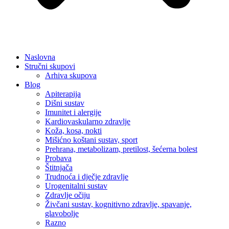
Naslovna
Stručni skupovi
Arhiva skupova
Blog
Apiterapija
Dišni sustav
Imunitet i alergije
Kardiovaskularno zdravlje
Koža, kosa, nokti
Mišićno koštani sustav, sport
Prehrana, metabolizam, pretilost, šećerna bolest
Probava
Štitnjača
Trudnoća i dječje zdravlje
Urogenitalni sustav
Zdravlje očiju
Živčani sustav, kognitivno zdravlje, spavanje,
glavobolje
Razno