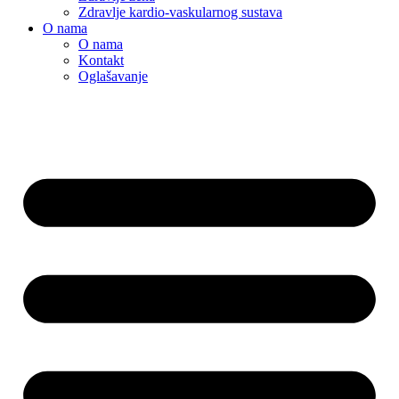
Zdravlje kardio-vaskularnog sustava
O nama
O nama
Kontakt
Oglašavanje