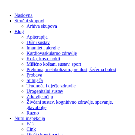
Skip
to
Naslovna
content
Stručni skupovi
Arhiva skupova
Blog
Apiterapija
Dišni sustav
Imunitet i alergije
Kardiovaskularno zdravlje
Koža, kosa, nokti
Mišićno koštani sustav, sport
Prehrana, metabolizam, pretilost, šećerna bolest
Probava
Štitnjača
Trudnoća i dječje zdravlje
Urogenitalni sustav
Zdravlje očiju
Živčani sustav, kognitivno zdravlje, spavanje,
glavobolje
Razno
Nutri-inspekcija
B12
Cink
Dječja konstipacija