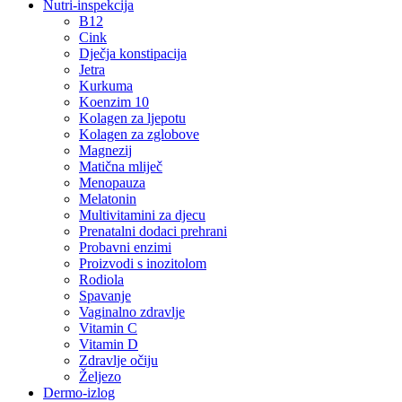
Nutri-inspekcija
B12
Cink
Dječja konstipacija
Jetra
Kurkuma
Koenzim 10
Kolagen za ljepotu
Kolagen za zglobove
Magnezij
Matična mliječ
Menopauza
Melatonin
Multivitamini za djecu
Prenatalni dodaci prehrani
Probavni enzimi
Proizvodi s inozitolom
Rodiola
Spavanje
Vaginalno zdravlje
Vitamin C
Vitamin D
Zdravlje očiju
Željezo
Dermo-izlog