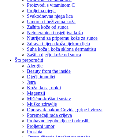
Proizvodi s vitaminom C
Proljetna njega
Svakodnevna njega lica
Umorna i beživotna koža
Zaštita kože od sunca
Netolerantna i osjetljiva koža
Nutrijenti za pripremu kože za sunce
Zdrava i lijepa koža tijekom ljeta
Suha koža i koža sklona dermatitisu
Zaštita dječje kože od sunca
Što preporučiti
Alergije
Beauty from the inside
Dječji imunitet
Jetra
Koža, kosa, nokti
Magenzij
Mišićno-koštani sustav
Muško zdravlje
Oporavak nakon Covida, gripe i viroza
Poremećaji rada crijeva
Probavne tegobe djece i odraslih
Proljetni umor
Prostata