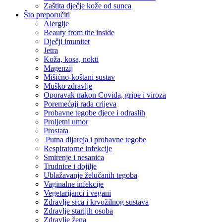
Zaštita dječje kože od sunca
Što preporučiti
Alergije
Beauty from the inside
Dječji imunitet
Jetra
Koža, kosa, nokti
Magenzij
Mišićno-koštani sustav
Muško zdravlje
Oporavak nakon Covida, gripe i viroza
Poremećaji rada crijeva
Probavne tegobe djece i odraslih
Proljetni umor
Prostata
Putna dijareja i probavne tegobe
Respiratorne infekcije
Smirenje i nesanica
Trudnice i dojilje
Ublažavanje želučanih tegoba
Vaginalne infekcije
Vegetarijanci i vegani
Zdravlje srca i krvožilnog sustava
Zdravlje starijih osoba
Zdravlje žena