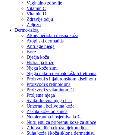
Vaginalno zdravlje
Vitamin C
Vitamin D
Zdravlje očiju
Željezo
Dermo-izlog
Akne, nečista i masna koža
Atopijski dermatitis
Anti-age njega
Bore
Dječja koža
Hidracija kože
Njega kože zimi
Njega nakon dermatoloških tretmana
Proizvodi s hijaluronskom kiselinom
Proizvodi s retinoidima
Proizvodi s vitaminom C
Proljetna njega
Svakodnevna njega lica
Umorna i beživotna koža
Zaštita kože od sunca
Netolerantna i osjetljiva koža
Nutrijenti za pripremu kože za sunce
Zdrava i lijepa koža tijekom ljeta
Suha koža i koža sklona dermatitisu