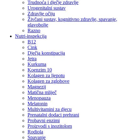
Trudnoća i dječje zdravlje
Urogenitalni sustav
Zdravlje očiju
Živčani sustav, kognitivno zdravlje, spavanje,
glavobolje
Razno
Nutri-inspekcija
B12
Cink
Dječja konstipacija
Jetra
Kurkuma
Koenzim 10
Kolagen za ljepotu
Kolagen za zglobove
Magnezij
Matična mliječ
Menopauza
Melatonin
Multivitamini za djecu
Prenatalni dodaci prehrani
Probavni enzimi
Proizvodi s inozitolom
Rodiola
Spavanje