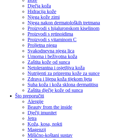
Bore
Dječja koža
Hidracija kože
Njega kože zimi
Njega nakon dermatoloških tretmana
Proizvodi s hijaluronskom kiselinom
Proizvodi s retinoidima
Proizvodi s vitaminom C
Proljetna njega
Svakodnevna njega lica
Umorna i beživotna koža
Zaštita kože od sunca
Netolerantna i osjetljiva koža
Nutrijenti za pripremu kože za sunce
Zdrava i lijepa koža tijekom ljeta
Suha koža i koža sklona dermatitisu
Zaštita dječje kože od sunca
Što preporučiti
Alergije
Beauty from the inside
Dječji imunitet
Jetra
Koža, kosa, nokti
Magenzij
Mišićno-koštani sustav