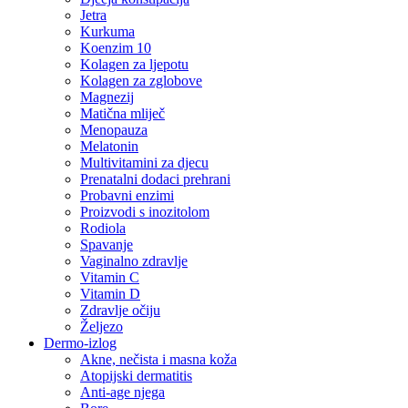
Jetra
Kurkuma
Koenzim 10
Kolagen za ljepotu
Kolagen za zglobove
Magnezij
Matična mliječ
Menopauza
Melatonin
Multivitamini za djecu
Prenatalni dodaci prehrani
Probavni enzimi
Proizvodi s inozitolom
Rodiola
Spavanje
Vaginalno zdravlje
Vitamin C
Vitamin D
Zdravlje očiju
Željezo
Dermo-izlog
Akne, nečista i masna koža
Atopijski dermatitis
Anti-age njega