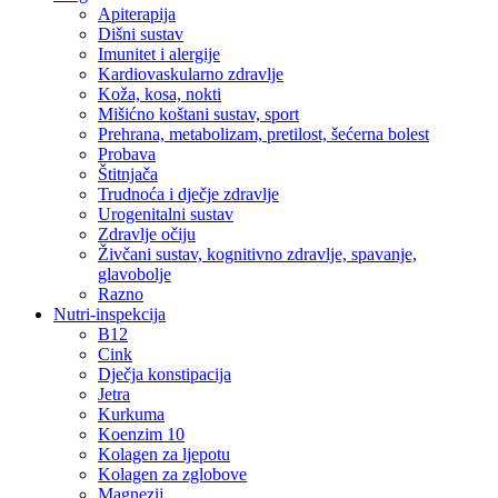
Apiterapija
Dišni sustav
Imunitet i alergije
Kardiovaskularno zdravlje
Koža, kosa, nokti
Mišićno koštani sustav, sport
Prehrana, metabolizam, pretilost, šećerna bolest
Probava
Štitnjača
Trudnoća i dječje zdravlje
Urogenitalni sustav
Zdravlje očiju
Živčani sustav, kognitivno zdravlje, spavanje,
glavobolje
Razno
Nutri-inspekcija
B12
Cink
Dječja konstipacija
Jetra
Kurkuma
Koenzim 10
Kolagen za ljepotu
Kolagen za zglobove
Magnezij