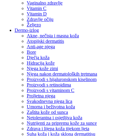
Vaginalno zdravlje
Vitamin C
Vitamin D
Zdravlje očiju
Željezo
Dermo-izlog
Akne, nečista i masna koža
Atopijski dermatitis
Anti-age njega
Bore
Dječja koža
Hidracija kože
Njega kože zimi
Njega nakon dermatoloških tretmana
Proizvodi s hijaluronskom kiselinom
Proizvodi s retinoidima
Proizvodi s vitaminom C
Proljetna njega
Svakodnevna njega lica
Umorna i beživotna koža
Zaštita kože od sunca
Netolerantna i osjetljiva koža
Nutrijenti za pripremu kože za sunce
Zdrava i lijepa koža tijekom ljeta
Suha koža i koža sklona dermatitisu