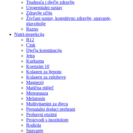
Trudnoća i dječje zdravlje
Urogenitalni sustav
Zdravlje očiju
Živčani sustav, kognitivno zdravlje, spavanje,
glavobolje
Razno
Nutri-inspekcija
B12
Cink
Dječja konstipacija
Jetra
Kurkuma
Koenzim 10
Kolagen za ljepotu
Kolagen za zglobove
Magnezij
Matična mliječ
Menopauza
Melatonin
Multivitamini za djecu
Prenatalni dodaci prehrani
Probavni enzimi
Proizvodi s inozitolom
Rodiola
Spavanje