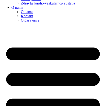
Zdravlje kardio-vaskularnog sustava
O nama
O nama
Kontakt
Oglašavanje