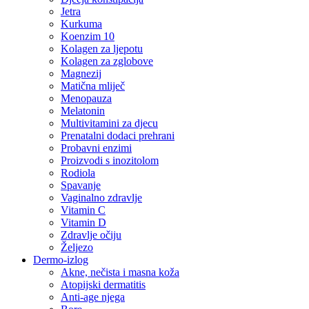
Jetra
Kurkuma
Koenzim 10
Kolagen za ljepotu
Kolagen za zglobove
Magnezij
Matična mliječ
Menopauza
Melatonin
Multivitamini za djecu
Prenatalni dodaci prehrani
Probavni enzimi
Proizvodi s inozitolom
Rodiola
Spavanje
Vaginalno zdravlje
Vitamin C
Vitamin D
Zdravlje očiju
Željezo
Dermo-izlog
Akne, nečista i masna koža
Atopijski dermatitis
Anti-age njega