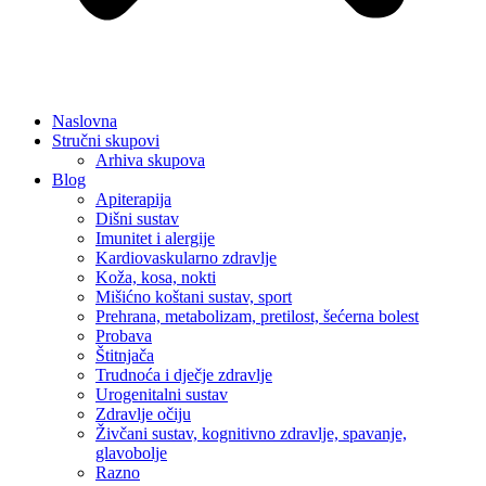
Naslovna
Stručni skupovi
Arhiva skupova
Blog
Apiterapija
Dišni sustav
Imunitet i alergije
Kardiovaskularno zdravlje
Koža, kosa, nokti
Mišićno koštani sustav, sport
Prehrana, metabolizam, pretilost, šećerna bolest
Probava
Štitnjača
Trudnoća i dječje zdravlje
Urogenitalni sustav
Zdravlje očiju
Živčani sustav, kognitivno zdravlje, spavanje,
glavobolje
Razno