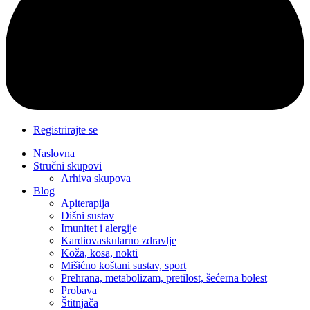
Registrirajte se
Naslovna
Stručni skupovi
Arhiva skupova
Blog
Apiterapija
Dišni sustav
Imunitet i alergije
Kardiovaskularno zdravlje
Koža, kosa, nokti
Mišićno koštani sustav, sport
Prehrana, metabolizam, pretilost, šećerna bolest
Probava
Štitnjača