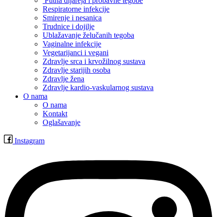
Putna dijareja i probavne tegobe
Respiratorne infekcije
Smirenje i nesanica
Trudnice i dojilje
Ublažavanje želučanih tegoba
Vaginalne infekcije
Vegetarijanci i vegani
Zdravlje srca i krvožilnog sustava
Zdravlje starijih osoba
Zdravlje žena
Zdravlje kardio-vaskularnog sustava
O nama
O nama
Kontakt
Oglašavanje
Instagram