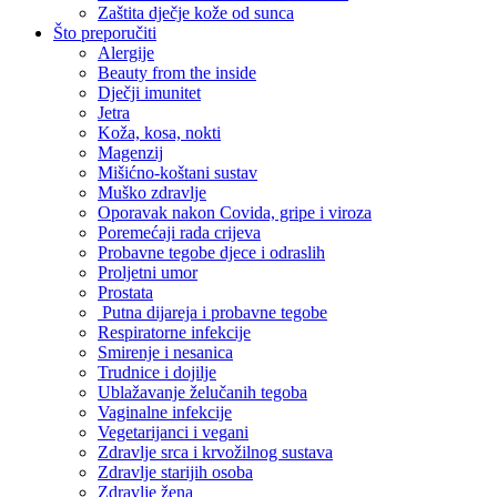
Zaštita dječje kože od sunca
Što preporučiti
Alergije
Beauty from the inside
Dječji imunitet
Jetra
Koža, kosa, nokti
Magenzij
Mišićno-koštani sustav
Muško zdravlje
Oporavak nakon Covida, gripe i viroza
Poremećaji rada crijeva
Probavne tegobe djece i odraslih
Proljetni umor
Prostata
Putna dijareja i probavne tegobe
Respiratorne infekcije
Smirenje i nesanica
Trudnice i dojilje
Ublažavanje želučanih tegoba
Vaginalne infekcije
Vegetarijanci i vegani
Zdravlje srca i krvožilnog sustava
Zdravlje starijih osoba
Zdravlje žena