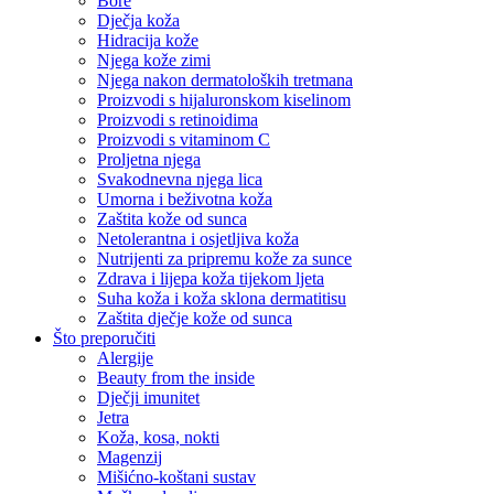
Bore
Dječja koža
Hidracija kože
Njega kože zimi
Njega nakon dermatoloških tretmana
Proizvodi s hijaluronskom kiselinom
Proizvodi s retinoidima
Proizvodi s vitaminom C
Proljetna njega
Svakodnevna njega lica
Umorna i beživotna koža
Zaštita kože od sunca
Netolerantna i osjetljiva koža
Nutrijenti za pripremu kože za sunce
Zdrava i lijepa koža tijekom ljeta
Suha koža i koža sklona dermatitisu
Zaštita dječje kože od sunca
Što preporučiti
Alergije
Beauty from the inside
Dječji imunitet
Jetra
Koža, kosa, nokti
Magenzij
Mišićno-koštani sustav