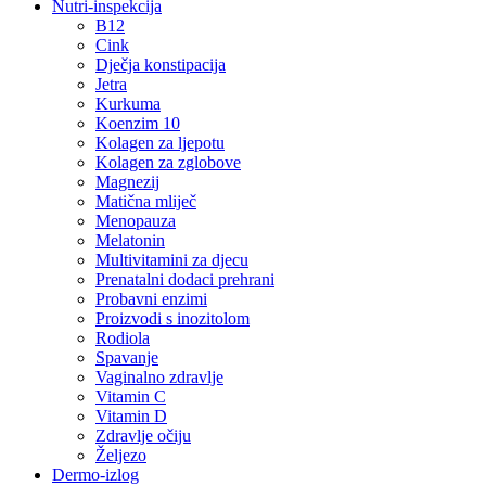
Nutri-inspekcija
B12
Cink
Dječja konstipacija
Jetra
Kurkuma
Koenzim 10
Kolagen za ljepotu
Kolagen za zglobove
Magnezij
Matična mliječ
Menopauza
Melatonin
Multivitamini za djecu
Prenatalni dodaci prehrani
Probavni enzimi
Proizvodi s inozitolom
Rodiola
Spavanje
Vaginalno zdravlje
Vitamin C
Vitamin D
Zdravlje očiju
Željezo
Dermo-izlog