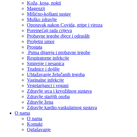
Koža, kosa, nokti
Magenzij
Mišićno-koštani sustav
Muško zdravlje
Oporavak nakon Covida, gripe i viroza
Poremećaji rada crijeva
Probavne tegobe djece i odraslih
Proljetni umor
Prostata
Putna dijareja i probavne tegobe
Respiratorne infekcije
Smirenje i nesanica
Trudnice i dojilje
Ublažavanje želučanih tegoba
Vaginalne infekcije
Vegetarijanci i vegani
Zdravlje srca i krvožilnog sustava
Zdravlje starijih osoba
Zdravlje žena
Zdravlje kardio-vaskularnog sustava
O nama
O nama
Kontakt
Oglašavanje