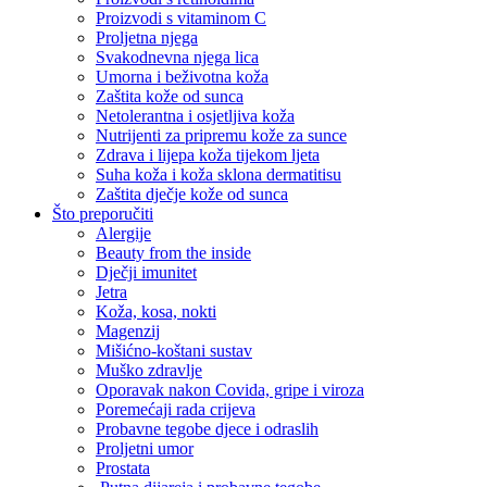
Proizvodi s vitaminom C
Proljetna njega
Svakodnevna njega lica
Umorna i beživotna koža
Zaštita kože od sunca
Netolerantna i osjetljiva koža
Nutrijenti za pripremu kože za sunce
Zdrava i lijepa koža tijekom ljeta
Suha koža i koža sklona dermatitisu
Zaštita dječje kože od sunca
Što preporučiti
Alergije
Beauty from the inside
Dječji imunitet
Jetra
Koža, kosa, nokti
Magenzij
Mišićno-koštani sustav
Muško zdravlje
Oporavak nakon Covida, gripe i viroza
Poremećaji rada crijeva
Probavne tegobe djece i odraslih
Proljetni umor
Prostata