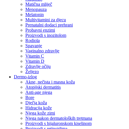
Matična mliječ
Menopauza
Melatonin
Multivitamini za djecu
Prenatalni dodaci prehrani
Probavni enzimi
Proizvodi s inozitolom
Rodiola
Spavanje
Vaginalno zdravlje
Vitamin C
Vitamin D
Zdravlje očiju
Željezo
Dermo-izlog
Akne, nečista i masna koža
Atopijski dermatitis
Anti-age njega
Bore
Dječja koža
Hidracija kože
Njega kože zimi
Njega nakon dermatoloških tretmana
Proizvodi s hijaluronskom kiselinom
Proizvodi s retinoidima