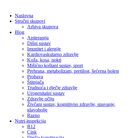
Skip
to
Naslovna
content
Stručni skupovi
Arhiva skupova
Blog
Apiterapija
Dišni sustav
Imunitet i alergije
Kardiovaskularno zdravlje
Koža, kosa, nokti
Mišićno koštani sustav, sport
Prehrana, metabolizam, pretilost, šećerna bolest
Probava
Štitnjača
Trudnoća i dječje zdravlje
Urogenitalni sustav
Zdravlje očiju
Živčani sustav, kognitivno zdravlje, spavanje,
glavobolje
Razno
Nutri-inspekcija
B12
Cink
Dječja konstipacija