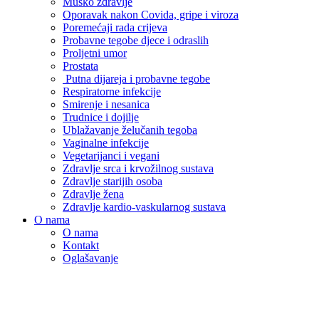
Muško zdravlje
Oporavak nakon Covida, gripe i viroza
Poremećaji rada crijeva
Probavne tegobe djece i odraslih
Proljetni umor
Prostata
Putna dijareja i probavne tegobe
Respiratorne infekcije
Smirenje i nesanica
Trudnice i dojilje
Ublažavanje želučanih tegoba
Vaginalne infekcije
Vegetarijanci i vegani
Zdravlje srca i krvožilnog sustava
Zdravlje starijih osoba
Zdravlje žena
Zdravlje kardio-vaskularnog sustava
O nama
O nama
Kontakt
Oglašavanje