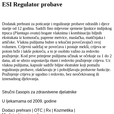
ESI Regulator probave
Dodatak prehrani za poticanje i reguliranje probave odraslih i djece
starije od 12 godina. Sadrži fino mljevene sjemene ljuskice indijskog
trpuca (
Plantago ovata
) bogate vlaknima i kombinaciju biljnih
ekstrakata iz komorača, paprene metvice, maslačka, matičnjaka i
artičoke. Vlakna psilijuma bubre u tekućini povećavajući svoj
volumen. Crijevni sadržaj se povećava i postaje mekši, crijeva se
potom brže i lakše pokreću, a to je osobito važno za redovito
pražnjenje. Kod prve primjene psilijuma učinak se očekuje za 1 do 2
dana, ali se ubrzo uspostavlja ritam i redovito pražnjenje crijeva. Uz
vlakna psilijuma, kapsule sadrže biljne ekstrakte koji pomažu
reguliranju probave, olakšavaju je i poboljšavaju probavne funkcije.
Pražnjenje crijeva je ugodno i redovito, bez neočekivanog ili
iznenadnog djelovanja.
Stručni časopis za zdravstvene djelatnike
U ljekarnama od 2009. godine
Dodaci prehrani | OTC | Rx | Kozmetika |