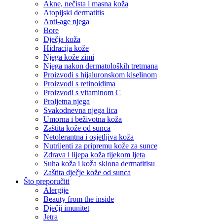
Akne, nečista i masna koža
Atopijski dermatitis
Anti-age njega
Bore
Dječja koža
Hidracija kože
Njega kože zimi
Njega nakon dermatoloških tretmana
Proizvodi s hijaluronskom kiselinom
Proizvodi s retinoidima
Proizvodi s vitaminom C
Proljetna njega
Svakodnevna njega lica
Umorna i beživotna koža
Zaštita kože od sunca
Netolerantna i osjetljiva koža
Nutrijenti za pripremu kože za sunce
Zdrava i lijepa koža tijekom ljeta
Suha koža i koža sklona dermatitisu
Zaštita dječje kože od sunca
Što preporučiti
Alergije
Beauty from the inside
Dječji imunitet
Jetra