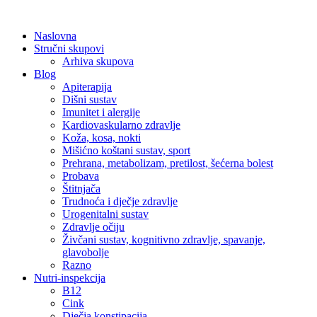
Skip
to
Naslovna
content
Stručni skupovi
Arhiva skupova
Blog
Apiterapija
Dišni sustav
Imunitet i alergije
Kardiovaskularno zdravlje
Koža, kosa, nokti
Mišićno koštani sustav, sport
Prehrana, metabolizam, pretilost, šećerna bolest
Probava
Štitnjača
Trudnoća i dječje zdravlje
Urogenitalni sustav
Zdravlje očiju
Živčani sustav, kognitivno zdravlje, spavanje,
glavobolje
Razno
Nutri-inspekcija
B12
Cink
Dječja konstipacija