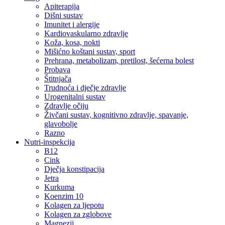
Apiterapija
Dišni sustav
Imunitet i alergije
Kardiovaskularno zdravlje
Koža, kosa, nokti
Mišićno koštani sustav, sport
Prehrana, metabolizam, pretilost, šećerna bolest
Probava
Štitnjača
Trudnoća i dječje zdravlje
Urogenitalni sustav
Zdravlje očiju
Živčani sustav, kognitivno zdravlje, spavanje,
glavobolje
Razno
Nutri-inspekcija
B12
Cink
Dječja konstipacija
Jetra
Kurkuma
Koenzim 10
Kolagen za ljepotu
Kolagen za zglobove
Magnezij