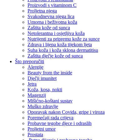
Proizvodi s vitaminom C
Proljetna njega
Svakodnevna njega lica
Umorna i beživotna koža
Zaštita kože od sunca
Netolerantna i osjetljiva koža
Nutrijenti za pripremu kože za sunce
Zdrava i lijepa koža tijekom ljeta
Suha koža i koža sklona dermatitisu
Zaštita dječje kože od sunca
Što preporučiti
Alergije
Beauty from the inside
Dječji imunitet
Jetra
Koža, kosa, nokti
Magenzij
Mišićno-koštani sustav
Muško zdravlje
Oporavak nakon Covida, gripe i viroza
Poremećaji rada crijeva
Probavne tegobe djece i odraslih
Proljetni umor
Prostata