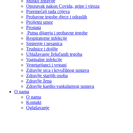
Muško zdravlje
Oporavak nakon Covida, gripe i viroza
Poremećaji rada crijeva
Probavne tegobe djece i odraslih
Proljetni umor
Prostata
Putna dijareja i probavne tegobe
Respiratorne infekcije
Smirenje i nesanica
Trudnice i dojilje
Ublažavanje želučanih tegoba
Vaginalne infekcije
Vegetarijanci i vegani
Zdravlje srca i krvožilnog sustava
Zdravlje starijih osoba
Zdravlje žena
Zdravlje kardio-vaskularnog sustava
O nama
O nama
Kontakt
Oglašavanje