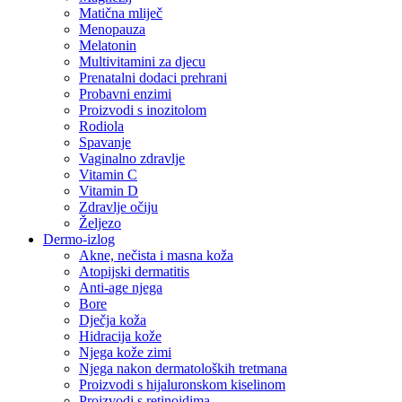
Matična mliječ
Menopauza
Melatonin
Multivitamini za djecu
Prenatalni dodaci prehrani
Probavni enzimi
Proizvodi s inozitolom
Rodiola
Spavanje
Vaginalno zdravlje
Vitamin C
Vitamin D
Zdravlje očiju
Željezo
Dermo-izlog
Akne, nečista i masna koža
Atopijski dermatitis
Anti-age njega
Bore
Dječja koža
Hidracija kože
Njega kože zimi
Njega nakon dermatoloških tretmana
Proizvodi s hijaluronskom kiselinom
Proizvodi s retinoidima