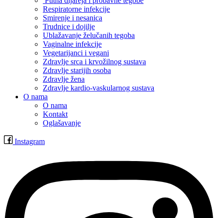
Putna dijareja i probavne tegobe
Respiratorne infekcije
Smirenje i nesanica
Trudnice i dojilje
Ublažavanje želučanih tegoba
Vaginalne infekcije
Vegetarijanci i vegani
Zdravlje srca i krvožilnog sustava
Zdravlje starijih osoba
Zdravlje žena
Zdravlje kardio-vaskularnog sustava
O nama
O nama
Kontakt
Oglašavanje
Instagram