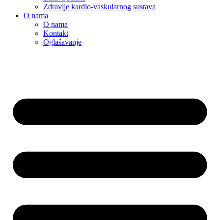
Zdravlje kardio-vaskularnog sustava
O nama
O nama
Kontakt
Oglašavanje