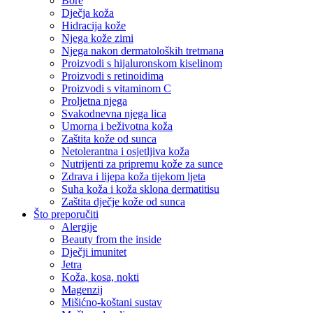
Bore
Dječja koža
Hidracija kože
Njega kože zimi
Njega nakon dermatoloških tretmana
Proizvodi s hijaluronskom kiselinom
Proizvodi s retinoidima
Proizvodi s vitaminom C
Proljetna njega
Svakodnevna njega lica
Umorna i beživotna koža
Zaštita kože od sunca
Netolerantna i osjetljiva koža
Nutrijenti za pripremu kože za sunce
Zdrava i lijepa koža tijekom ljeta
Suha koža i koža sklona dermatitisu
Zaštita dječje kože od sunca
Što preporučiti
Alergije
Beauty from the inside
Dječji imunitet
Jetra
Koža, kosa, nokti
Magenzij
Mišićno-koštani sustav