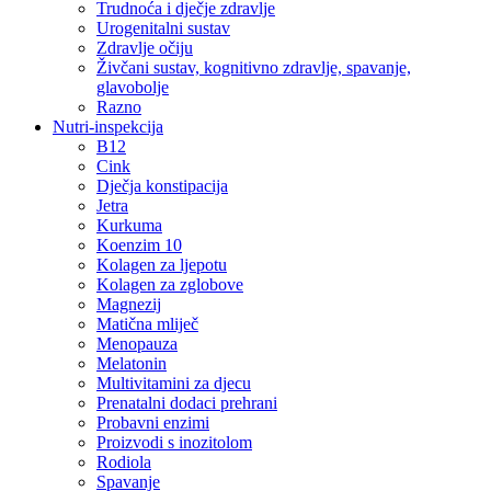
Trudnoća i dječje zdravlje
Urogenitalni sustav
Zdravlje očiju
Živčani sustav, kognitivno zdravlje, spavanje,
glavobolje
Razno
Nutri-inspekcija
B12
Cink
Dječja konstipacija
Jetra
Kurkuma
Koenzim 10
Kolagen za ljepotu
Kolagen za zglobove
Magnezij
Matična mliječ
Menopauza
Melatonin
Multivitamini za djecu
Prenatalni dodaci prehrani
Probavni enzimi
Proizvodi s inozitolom
Rodiola
Spavanje