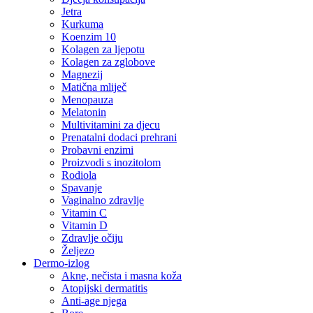
Jetra
Kurkuma
Koenzim 10
Kolagen za ljepotu
Kolagen za zglobove
Magnezij
Matična mliječ
Menopauza
Melatonin
Multivitamini za djecu
Prenatalni dodaci prehrani
Probavni enzimi
Proizvodi s inozitolom
Rodiola
Spavanje
Vaginalno zdravlje
Vitamin C
Vitamin D
Zdravlje očiju
Željezo
Dermo-izlog
Akne, nečista i masna koža
Atopijski dermatitis
Anti-age njega