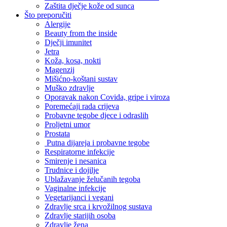
Zaštita dječje kože od sunca
Što preporučiti
Alergije
Beauty from the inside
Dječji imunitet
Jetra
Koža, kosa, nokti
Magenzij
Mišićno-koštani sustav
Muško zdravlje
Oporavak nakon Covida, gripe i viroza
Poremećaji rada crijeva
Probavne tegobe djece i odraslih
Proljetni umor
Prostata
Putna dijareja i probavne tegobe
Respiratorne infekcije
Smirenje i nesanica
Trudnice i dojilje
Ublažavanje želučanih tegoba
Vaginalne infekcije
Vegetarijanci i vegani
Zdravlje srca i krvožilnog sustava
Zdravlje starijih osoba
Zdravlje žena