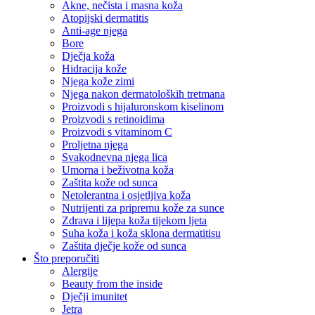
Akne, nečista i masna koža
Atopijski dermatitis
Anti-age njega
Bore
Dječja koža
Hidracija kože
Njega kože zimi
Njega nakon dermatoloških tretmana
Proizvodi s hijaluronskom kiselinom
Proizvodi s retinoidima
Proizvodi s vitaminom C
Proljetna njega
Svakodnevna njega lica
Umorna i beživotna koža
Zaštita kože od sunca
Netolerantna i osjetljiva koža
Nutrijenti za pripremu kože za sunce
Zdrava i lijepa koža tijekom ljeta
Suha koža i koža sklona dermatitisu
Zaštita dječje kože od sunca
Što preporučiti
Alergije
Beauty from the inside
Dječji imunitet
Jetra