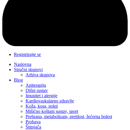
Registrirajte se
Naslovna
Stručni skupovi
Arhiva skupova
Blog
Apiterapija
Dišni sustav
Imunitet i alergije
Kardiovaskularno zdravlje
Koža, kosa, nokti
Mišićno koštani sustav, sport
Prehrana, metabolizam, pretilost, šećerna bolest
Probava
Štitnjača