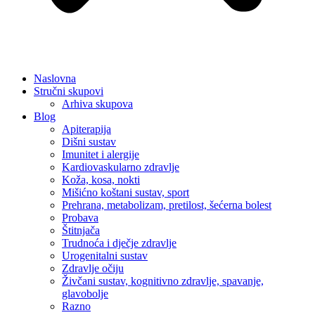
Naslovna
Stručni skupovi
Arhiva skupova
Blog
Apiterapija
Dišni sustav
Imunitet i alergije
Kardiovaskularno zdravlje
Koža, kosa, nokti
Mišićno koštani sustav, sport
Prehrana, metabolizam, pretilost, šećerna bolest
Probava
Štitnjača
Trudnoća i dječje zdravlje
Urogenitalni sustav
Zdravlje očiju
Živčani sustav, kognitivno zdravlje, spavanje,
glavobolje
Razno