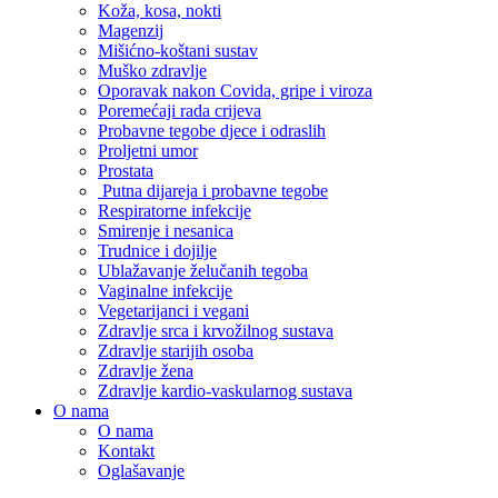
Koža, kosa, nokti
Magenzij
Mišićno-koštani sustav
Muško zdravlje
Oporavak nakon Covida, gripe i viroza
Poremećaji rada crijeva
Probavne tegobe djece i odraslih
Proljetni umor
Prostata
Putna dijareja i probavne tegobe
Respiratorne infekcije
Smirenje i nesanica
Trudnice i dojilje
Ublažavanje želučanih tegoba
Vaginalne infekcije
Vegetarijanci i vegani
Zdravlje srca i krvožilnog sustava
Zdravlje starijih osoba
Zdravlje žena
Zdravlje kardio-vaskularnog sustava
O nama
O nama
Kontakt
Oglašavanje