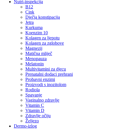
Nutri-inspekcija
B12
Cink
Dječja konstipacija
Jetra
Kurkuma
Koenzim 10
Kolagen za ljepotu
Kolagen za zglobove
Magnezij
Matična mliječ
Menopauza
Melatonin
Multivitamini za djecu
Prenatalni dodaci prehrani
Probavni enzimi
Proizvodi s inozitolom
Rodiola
Spavanje
Vaginalno zdravlje
Vitamin C
Vitamin D
Zdravlje očiju
Željezo
Dermo-izlog