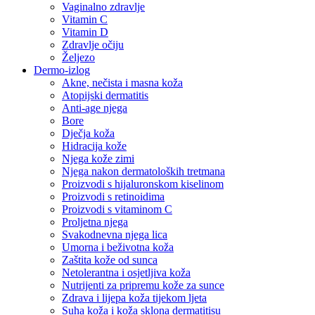
Vaginalno zdravlje
Vitamin C
Vitamin D
Zdravlje očiju
Željezo
Dermo-izlog
Akne, nečista i masna koža
Atopijski dermatitis
Anti-age njega
Bore
Dječja koža
Hidracija kože
Njega kože zimi
Njega nakon dermatoloških tretmana
Proizvodi s hijaluronskom kiselinom
Proizvodi s retinoidima
Proizvodi s vitaminom C
Proljetna njega
Svakodnevna njega lica
Umorna i beživotna koža
Zaštita kože od sunca
Netolerantna i osjetljiva koža
Nutrijenti za pripremu kože za sunce
Zdrava i lijepa koža tijekom ljeta
Suha koža i koža sklona dermatitisu