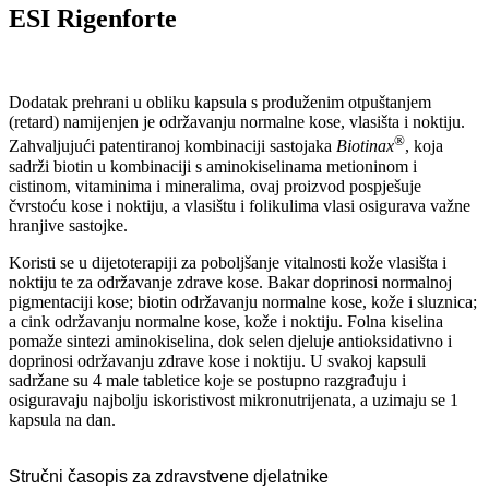
ESI Rigenforte
Dodatak prehrani u obliku kapsula s produženim otpuštanjem
(retard) namijenjen je održavanju normalne kose, vlasišta i noktiju.
®
Zahvaljujući patentiranoj kombinaciji sastojaka
Biotinax
, koja
sadrži biotin u kombinaciji s aminokiselinama metioninom i
cistinom, vitaminima i mineralima, ovaj proizvod pospješuje
čvrstoću kose i noktiju, a vlasištu i folikulima vlasi osigurava važne
hranjive sastojke.
Koristi se u dijetoterapiji za poboljšanje vitalnosti kože vlasišta i
noktiju te za održavanje zdrave kose. Bakar doprinosi normalnoj
pigmentaciji kose; biotin održavanju normalne kose, kože i sluznica;
a cink održavanju normalne kose, kože i noktiju. Folna kiselina
pomaže sintezi aminokiselina, dok selen djeluje antioksidativno i
doprinosi održavanju zdrave kose i noktiju. U svakoj kapsuli
sadržane su 4 male tabletice koje se postupno razgrađuju i
osiguravaju najbolju iskoristivost mikronutrijenata, a uzimaju se 1
kapsula na dan.
Stručni časopis za zdravstvene djelatnike