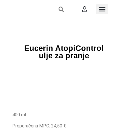
Stručni skupovi
Nutri-inspekcija
Dermo-izlog
Što preporučiti
Registrirajte se
Eucerin AtopiControl
ulje za pranje
400 mL
Preporučena MPC: 24,50 €