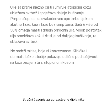
Ulje za pranje nježno čisti i umiruje atopičnu kožu,
ublažava svrbež i sprječava daljnje isušivanje.
Preporučuje se za svakodnevnu upotrebu tijekom
akutne faze, kao i faze bez simptoma. Sadrži više od
50% omega masti i drugih prirodnih ulja. Visok postotak
ulja omekšava kožu i štiti je od daljnjeg isušivanja, te
ublažava svrbež.
Ne sadrži mirise, boje ni konzervanse. Kliničke i
dermatološke studije pokazuju odličnu podnošljivost
na koži pacijenata s atopičnom kožom.
Stručni časopis za zdravstvene djelatnike