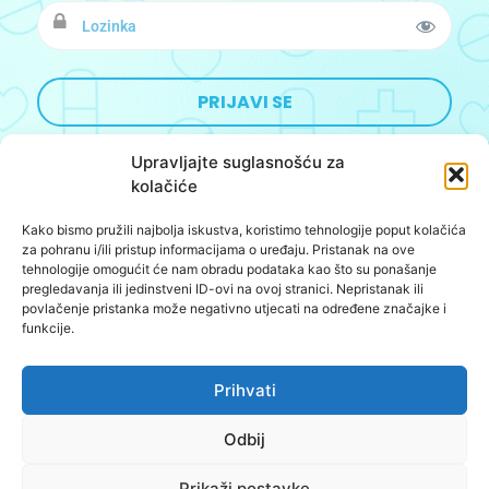
Upravljajte suglasnošću za
kolačiće
Kako bismo pružili najbolja iskustva, koristimo tehnologije poput kolačića
Designed&Developed by:
BoomBushBoo
za pohranu i/ili pristup informacijama o uređaju. Pristanak na ove
tehnologije omogućit će nam obradu podataka kao što su ponašanje
O nama
pregledavanja ili jedinstveni ID-ovi na ovoj stranici. Nepristanak ili
povlačenje pristanka može negativno utjecati na određene značajke i
Oglašavanje
funkcije.
Kontakt
Prihvati
Kreativna kancelarija d.o.o.
Odbij
Pravila privatnosti i sigurnost
Prikaži postavke