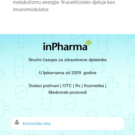
metabolizmu energije. N-acetilcistein djeluje kao
imunomodulator.
Stručni časopis za zdravstvene djelatnike
U ljekarnama od 2009. godine
Dodaci prehrani | OTC | Rx | Kozmetika |
Medicinski proizvodi