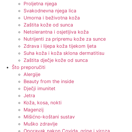
Proljetna njega
Svakodnevna njega lica
Umorna i beživotna koža
Zaštita kože od sunca
Netolerantna i osjetljiva koža
Nutrijenti za pripremu kože za sunce
Zdrava i lijepa koža tijekom ljeta
Suha koža i koža sklona dermatitisu
Zaštita dječje kože od sunca
Što preporučiti
Alergije
Beauty from the inside
Dječji imunitet
Jetra
Koža, kosa, nokti
Magenzij
Mišićno-koštani sustav
Muško zdravlje
Oporavak nakon Covida, gripe i viroza