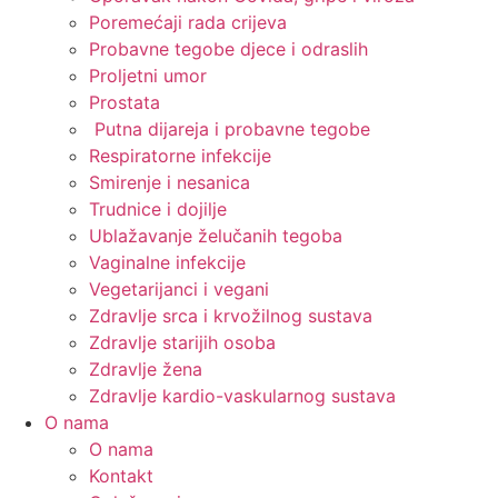
Poremećaji rada crijeva
Probavne tegobe djece i odraslih
Proljetni umor
Prostata
Putna dijareja i probavne tegobe
Respiratorne infekcije
Smirenje i nesanica
Trudnice i dojilje
Ublažavanje želučanih tegoba
Vaginalne infekcije
Vegetarijanci i vegani
Zdravlje srca i krvožilnog sustava
Zdravlje starijih osoba
Zdravlje žena
Zdravlje kardio-vaskularnog sustava
O nama
O nama
Kontakt