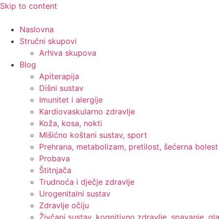
Skip to content
Naslovna
Stručni skupovi
Arhiva skupova
Blog
Apiterapija
Dišni sustav
Imunitet i alergije
Kardiovaskularno zdravlje
Koža, kosa, nokti
Mišićno koštani sustav, sport
Prehrana, metabolizam, pretilost, šećerna bolest
Probava
Štitnjača
Trudnoća i dječje zdravlje
Urogenitalni sustav
Zdravlje očiju
Živčani sustav, kognitivno zdravlje, spavanje, gl