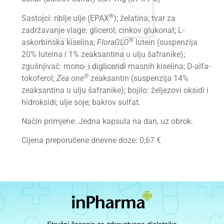
®
Sastojci: riblje ulje (EPAX
); želatina; tvar za
zadržavanje vlage: glicerol; cinkov glukonat; L-
®
askorbinska kiselina;
FloraGLO
lutein (suspenzija
20% luteina i 1% zeaksantina u ulju šafranike);
zgušnjivač: mono- i digliceridi masnih kiselina; D-alfa-
®
tokoferol;
Zea one
zeaksantin (suspenzija 14%
zeaksantina u ulju šafranike); bojilo: željezovi oksidi i
hidroksidi; ulje soje; bakrov sulfat.
Način primjene: Jedna kapsula na dan, uz obrok.
Cijena preporučene dnevne doze: 0,67 €
Stručni časopis za zdravstvene djelatnike