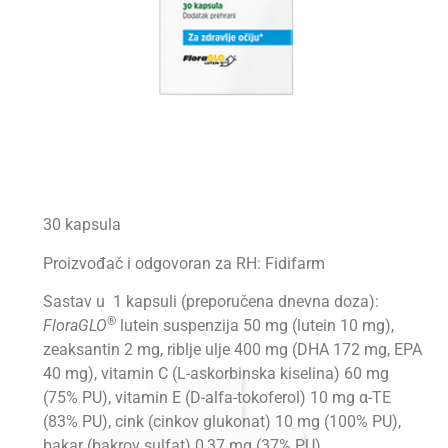
30 kapsula
Proizvođač i odgovoran za RH: Fidifarm
Sastav u 1 kapsuli (preporučena dnevna doza):
®
FloraGLO
lutein suspenzija 50 mg (lutein 10 mg),
zeaksantin 2 mg, riblje ulje 400 mg (DHA 172 mg, EPA
40 mg), vitamin C (L-askorbinska kiselina) 60 mg
(75% PU), vitamin E (D-alfa-tokoferol) 10 mg α-TE
(83% PU), cink (cinkov glukonat) 10 mg (100% PU),
bakar (bakrov sulfat) 0,37 mg (37% PU)