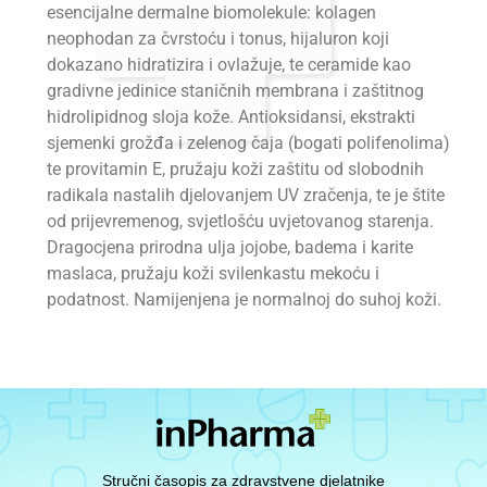
esencijalne dermalne biomolekule: kolagen
neophodan za čvrstoću i tonus, hijaluron koji
dokazano hidratizira i ovlažuje, te ceramide kao
gradivne jedinice staničnih membrana i zaštitnog
hidrolipidnog sloja kože. Antioksidansi, ekstrakti
sjemenki grožđa i zelenog čaja (bogati polifenolima)
te provitamin E, pružaju koži zaštitu od slobodnih
radikala nastalih djelovanjem UV zračenja, te je štite
od prijevremenog, svjetlošću uvjetovanog starenja.
Dragocjena prirodna ulja jojobe, badema i karite
maslaca, pružaju koži svilenkastu mekoću i
podatnost. Namijenjena je normalnoj do suhoj koži.
Stručni časopis za zdravstvene djelatnike