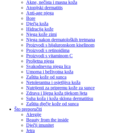
Akne, nečista i masna koža
Atopijski dermatitis
Anti-age njega
Bore
Dječja koža
Hidracija kože
Njega kože zimi
Njega nakon dermatoloških tretmana
Proizvodi s hijaluronskom kiselinom
Proizvodi s retinoidima
Proizvodi s vitaminom C
Proljetna njega
Svakodnevna njega lica
Umorna i beživotna koža
Zaštita kože od sunca
Netolerantna i osjetljiva koža
Nutrijenti za pripremu kože za sunce
Zdrava i lijepa koža tijekom ljeta
Suha koža i koža sklona dermatitisu
Zaštita dječje kože od sunca
Što preporučiti
Alergije
Beauty from the inside
Dječji imunitet
Jetra