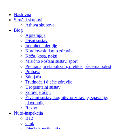
Skip
to
Naslovna
content
Stručni skupovi
Arhiva skupova
Blog
Apiterapija
Dišni sustav
Imunitet i alergije
Kardiovaskularno zdravlje
Koža, kosa, nokti
Mišićno koštani sustav, sport
Prehrana, metabolizam, pretilost, šećerna bolest
Probava
Štitnjača
Trudnoća i dječje zdravlje
Urogenitalni sustav
Zdravlje očiju
Živčani sustav, kognitivno zdravlje, spavanje,
glavobolje
Razno
Nutri-inspekcija
B12
Cink
Dječja konstipacija