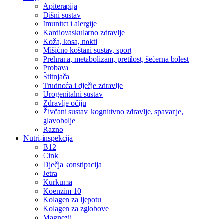
Apiterapija
Dišni sustav
Imunitet i alergije
Kardiovaskularno zdravlje
Koža, kosa, nokti
Mišićno koštani sustav, sport
Prehrana, metabolizam, pretilost, šećerna bolest
Probava
Štitnjača
Trudnoća i dječje zdravlje
Urogenitalni sustav
Zdravlje očiju
Živčani sustav, kognitivno zdravlje, spavanje,
glavobolje
Razno
Nutri-inspekcija
B12
Cink
Dječja konstipacija
Jetra
Kurkuma
Koenzim 10
Kolagen za ljepotu
Kolagen za zglobove
Magnezij