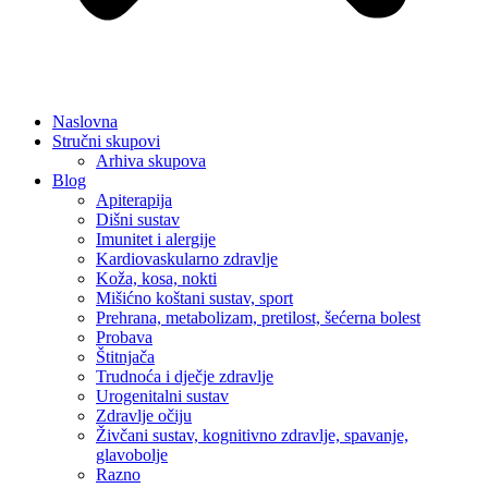
Naslovna
Stručni skupovi
Arhiva skupova
Blog
Apiterapija
Dišni sustav
Imunitet i alergije
Kardiovaskularno zdravlje
Koža, kosa, nokti
Mišićno koštani sustav, sport
Prehrana, metabolizam, pretilost, šećerna bolest
Probava
Štitnjača
Trudnoća i dječje zdravlje
Urogenitalni sustav
Zdravlje očiju
Živčani sustav, kognitivno zdravlje, spavanje,
glavobolje
Razno