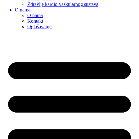
Zdravlje kardio-vaskularnog sustava
O nama
O nama
Kontakt
Oglašavanje