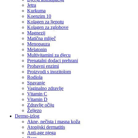
Jetra
Kurkuma
Koenzim 10
Kolagen za ljepotu
Kolagen za zglobove
Magnezij
Matična mliječ
Menopauza
Melatonin
Multivitamini za djecu
Prenatalni dodaci prehrani
Probavni enzimi
Proizvodi s inozitolom
Rodiola
Spavanje
Vaginalno zdravlje
Vitamin C
Vitamin D
Zdravlje očiju
Željezo
Dermo-izlog
Akne, nečista i masna koža
Atopijski dermatitis
Anti-age njega