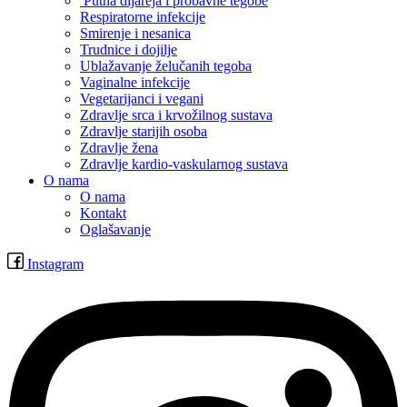
Putna dijareja i probavne tegobe
Respiratorne infekcije
Smirenje i nesanica
Trudnice i dojilje
Ublažavanje želučanih tegoba
Vaginalne infekcije
Vegetarijanci i vegani
Zdravlje srca i krvožilnog sustava
Zdravlje starijih osoba
Zdravlje žena
Zdravlje kardio-vaskularnog sustava
O nama
O nama
Kontakt
Oglašavanje
Instagram