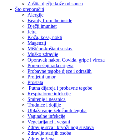
Zaštita dječje kože od sunca
Što preporučiti
Alergije
Beauty from the inside
Dječji imunitet
Jetra
Koža, kosa, nokti
Magenzij
Mišićno-koštani sustav
Muško zdravlje
Oporavak nakon Covida, gripe i viroza
Poremećaji rada crijeva
Probavne tegobe djece i odraslih
Proljetni umor
Prostata
Putna dijareja i probavne tegobe
Respiratorne infekcije
Smirenje i nesanica
Trudnice i dojilje
Ublažavanje želučanih tegoba
Vaginalne infekcije
Vegetarijanci i vegani
Zdravlje srca i krvožilnog sustava
Zdravlje starijih osoba
Zdravlje žena