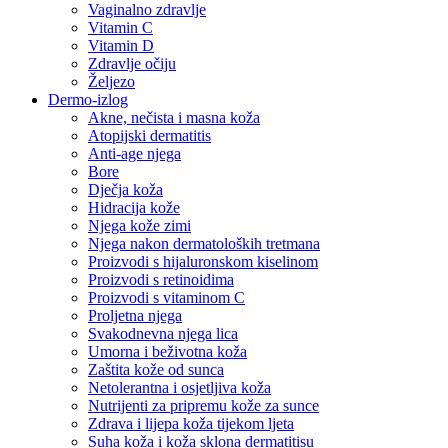
Vaginalno zdravlje
Vitamin C
Vitamin D
Zdravlje očiju
Željezo
Dermo-izlog
Akne, nečista i masna koža
Atopijski dermatitis
Anti-age njega
Bore
Dječja koža
Hidracija kože
Njega kože zimi
Njega nakon dermatoloških tretmana
Proizvodi s hijaluronskom kiselinom
Proizvodi s retinoidima
Proizvodi s vitaminom C
Proljetna njega
Svakodnevna njega lica
Umorna i beživotna koža
Zaštita kože od sunca
Netolerantna i osjetljiva koža
Nutrijenti za pripremu kože za sunce
Zdrava i lijepa koža tijekom ljeta
Suha koža i koža sklona dermatitisu