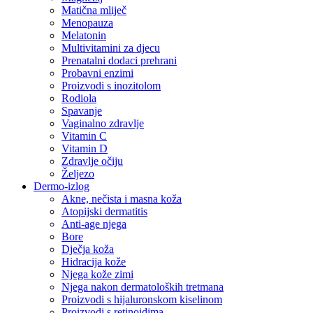
Matična mliječ
Menopauza
Melatonin
Multivitamini za djecu
Prenatalni dodaci prehrani
Probavni enzimi
Proizvodi s inozitolom
Rodiola
Spavanje
Vaginalno zdravlje
Vitamin C
Vitamin D
Zdravlje očiju
Željezo
Dermo-izlog
Akne, nečista i masna koža
Atopijski dermatitis
Anti-age njega
Bore
Dječja koža
Hidracija kože
Njega kože zimi
Njega nakon dermatoloških tretmana
Proizvodi s hijaluronskom kiselinom
Proizvodi s retinoidima