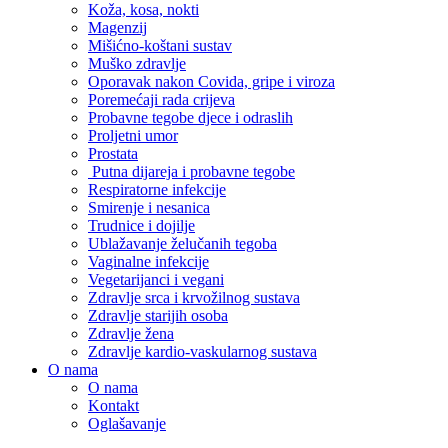
Koža, kosa, nokti
Magenzij
Mišićno-koštani sustav
Muško zdravlje
Oporavak nakon Covida, gripe i viroza
Poremećaji rada crijeva
Probavne tegobe djece i odraslih
Proljetni umor
Prostata
Putna dijareja i probavne tegobe
Respiratorne infekcije
Smirenje i nesanica
Trudnice i dojilje
Ublažavanje želučanih tegoba
Vaginalne infekcije
Vegetarijanci i vegani
Zdravlje srca i krvožilnog sustava
Zdravlje starijih osoba
Zdravlje žena
Zdravlje kardio-vaskularnog sustava
O nama
O nama
Kontakt
Oglašavanje