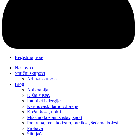
Registrirajte se
Naslovna
Stručni skupovi
Arhiva skupova
Blog
Apiterapija
Dišni sustav
Imunitet i alergije
Kardiovaskularno zdravlje
Koža, kosa, nokti
Mišićno koštani sustav, sport
Prehrana, metabolizam, pretilost, šećerna bolest
Probava
Štitnjača