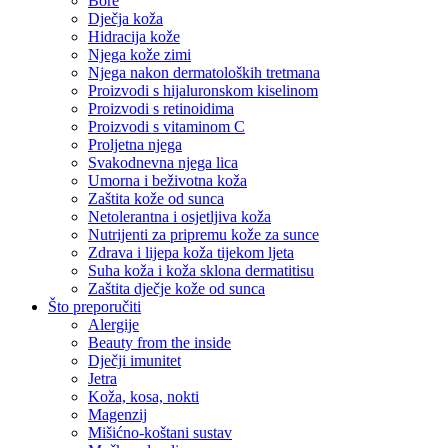
Bore
Dječja koža
Hidracija kože
Njega kože zimi
Njega nakon dermatoloških tretmana
Proizvodi s hijaluronskom kiselinom
Proizvodi s retinoidima
Proizvodi s vitaminom C
Proljetna njega
Svakodnevna njega lica
Umorna i beživotna koža
Zaštita kože od sunca
Netolerantna i osjetljiva koža
Nutrijenti za pripremu kože za sunce
Zdrava i lijepa koža tijekom ljeta
Suha koža i koža sklona dermatitisu
Zaštita dječje kože od sunca
Što preporučiti
Alergije
Beauty from the inside
Dječji imunitet
Jetra
Koža, kosa, nokti
Magenzij
Mišićno-koštani sustav