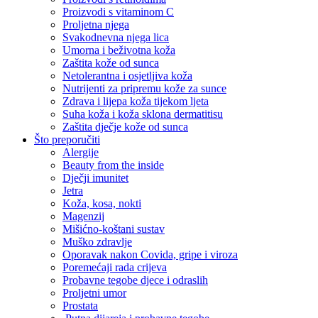
Proizvodi s vitaminom C
Proljetna njega
Svakodnevna njega lica
Umorna i beživotna koža
Zaštita kože od sunca
Netolerantna i osjetljiva koža
Nutrijenti za pripremu kože za sunce
Zdrava i lijepa koža tijekom ljeta
Suha koža i koža sklona dermatitisu
Zaštita dječje kože od sunca
Što preporučiti
Alergije
Beauty from the inside
Dječji imunitet
Jetra
Koža, kosa, nokti
Magenzij
Mišićno-koštani sustav
Muško zdravlje
Oporavak nakon Covida, gripe i viroza
Poremećaji rada crijeva
Probavne tegobe djece i odraslih
Proljetni umor
Prostata