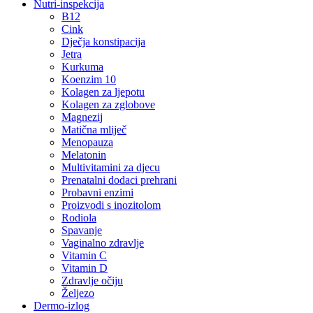
Nutri-inspekcija
B12
Cink
Dječja konstipacija
Jetra
Kurkuma
Koenzim 10
Kolagen za ljepotu
Kolagen za zglobove
Magnezij
Matična mliječ
Menopauza
Melatonin
Multivitamini za djecu
Prenatalni dodaci prehrani
Probavni enzimi
Proizvodi s inozitolom
Rodiola
Spavanje
Vaginalno zdravlje
Vitamin C
Vitamin D
Zdravlje očiju
Željezo
Dermo-izlog