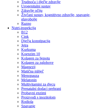
Trudnoća i dječje zdravlje
Urogenitalni sustav
Zdravlje očiju
Živčani sustav, kognitivno zdravlje, spavanje,
glavobolje
Razno
Nutri-inspekcija
B12
Cink
Dječja konstipacija
Jetra
Kurkuma
Koenzim 10
Kolagen za ljepotu
Kolagen za zglobove
Magnezij
Matična mliječ
Menopauza
Melatonin
Multivitamini za djecu
Prenatalni dodaci prehrani
Probavni enzimi
Proizvodi s inozitolom
Rodiola
Spavanje