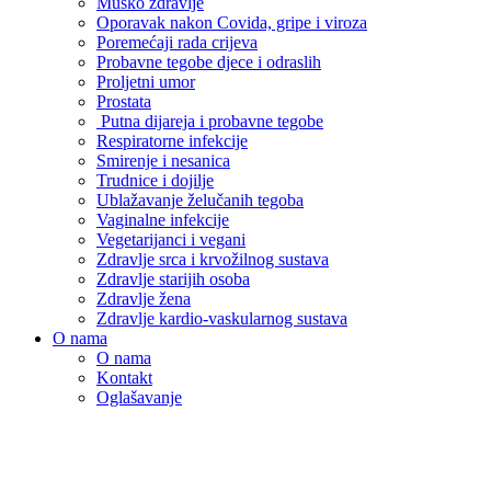
Muško zdravlje
Oporavak nakon Covida, gripe i viroza
Poremećaji rada crijeva
Probavne tegobe djece i odraslih
Proljetni umor
Prostata
Putna dijareja i probavne tegobe
Respiratorne infekcije
Smirenje i nesanica
Trudnice i dojilje
Ublažavanje želučanih tegoba
Vaginalne infekcije
Vegetarijanci i vegani
Zdravlje srca i krvožilnog sustava
Zdravlje starijih osoba
Zdravlje žena
Zdravlje kardio-vaskularnog sustava
O nama
O nama
Kontakt
Oglašavanje