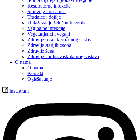
Putna dijareja i probavne tegobe
Respiratorne infekcije
Smirenje i nesanica
Trudnice i dojilje
Ublažavanje želučanih tegoba
Vaginalne infekcije
Vegetarijanci i vegani
Zdravlje srca i krvožilnog sustava
Zdravlje starijih osoba
Zdravlje žena
Zdravlje kardio-vaskularnog sustava
O nama
O nama
Kontakt
Oglašavanje
Instagram