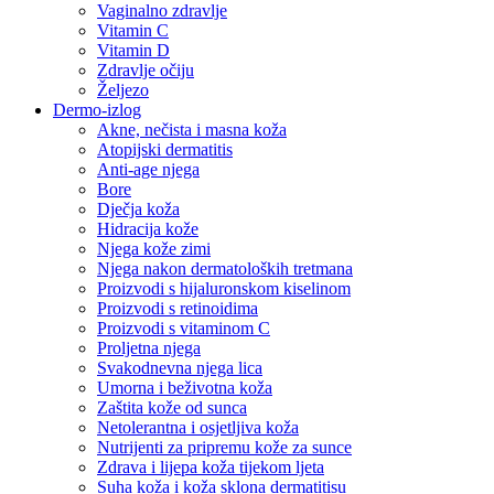
Vaginalno zdravlje
Vitamin C
Vitamin D
Zdravlje očiju
Željezo
Dermo-izlog
Akne, nečista i masna koža
Atopijski dermatitis
Anti-age njega
Bore
Dječja koža
Hidracija kože
Njega kože zimi
Njega nakon dermatoloških tretmana
Proizvodi s hijaluronskom kiselinom
Proizvodi s retinoidima
Proizvodi s vitaminom C
Proljetna njega
Svakodnevna njega lica
Umorna i beživotna koža
Zaštita kože od sunca
Netolerantna i osjetljiva koža
Nutrijenti za pripremu kože za sunce
Zdrava i lijepa koža tijekom ljeta
Suha koža i koža sklona dermatitisu