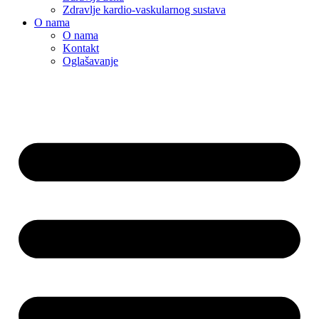
Zdravlje kardio-vaskularnog sustava
O nama
O nama
Kontakt
Oglašavanje