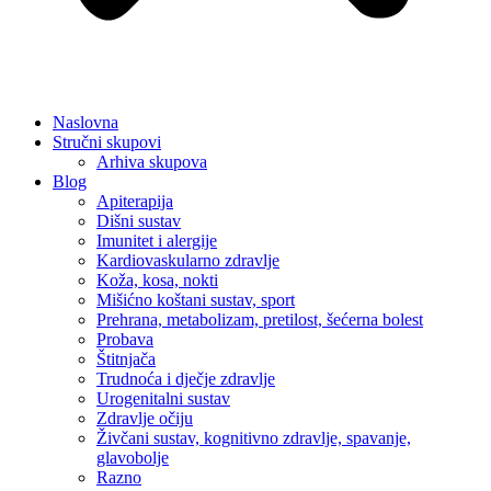
Naslovna
Stručni skupovi
Arhiva skupova
Blog
Apiterapija
Dišni sustav
Imunitet i alergije
Kardiovaskularno zdravlje
Koža, kosa, nokti
Mišićno koštani sustav, sport
Prehrana, metabolizam, pretilost, šećerna bolest
Probava
Štitnjača
Trudnoća i dječje zdravlje
Urogenitalni sustav
Zdravlje očiju
Živčani sustav, kognitivno zdravlje, spavanje,
glavobolje
Razno