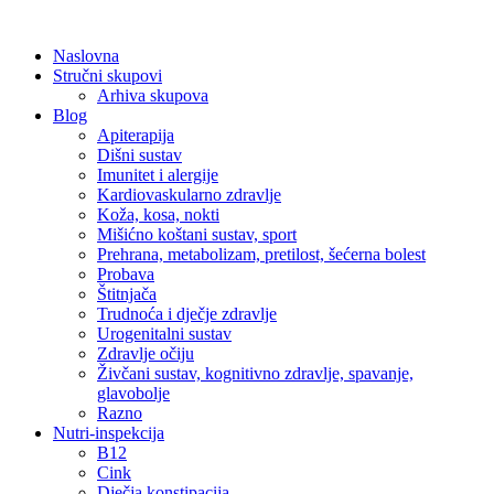
Skip
to
Naslovna
content
Stručni skupovi
Arhiva skupova
Blog
Apiterapija
Dišni sustav
Imunitet i alergije
Kardiovaskularno zdravlje
Koža, kosa, nokti
Mišićno koštani sustav, sport
Prehrana, metabolizam, pretilost, šećerna bolest
Probava
Štitnjača
Trudnoća i dječje zdravlje
Urogenitalni sustav
Zdravlje očiju
Živčani sustav, kognitivno zdravlje, spavanje,
glavobolje
Razno
Nutri-inspekcija
B12
Cink
Dječja konstipacija