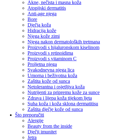
Akne, nečista i masna koža
Atopijski dermatitis
Anti-age njega
Bore
Dječja koža
Hidracija kože
Njega kože zimi
Njega nakon dermatoloških tretmana
Proizvodi s hijaluronskom kiselinom
Proizvodi s retinoidima
Proizvodi s vitaminom C
Proljetna njega
Svakodnevna njega lica
Umorna i beživotna koža
Zaštita kože od sunca
Netolerantna i osjetljiva koža
Nutrijenti za pripremu kože za sunce
Zdrava i lijepa koža tijekom ljeta
Suha koža i koža sklona dermatitisu
Zaštita dječje kože od sunca
Što preporučiti
Alergije
Beauty from the inside
Dječji imunitet
Jetra