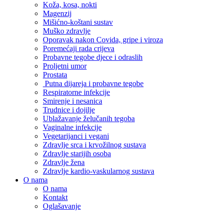
Koža, kosa, nokti
Magenzij
Mišićno-koštani sustav
Muško zdravlje
Oporavak nakon Covida, gripe i viroza
Poremećaji rada crijeva
Probavne tegobe djece i odraslih
Proljetni umor
Prostata
Putna dijareja i probavne tegobe
Respiratorne infekcije
Smirenje i nesanica
Trudnice i dojilje
Ublažavanje želučanih tegoba
Vaginalne infekcije
Vegetarijanci i vegani
Zdravlje srca i krvožilnog sustava
Zdravlje starijih osoba
Zdravlje žena
Zdravlje kardio-vaskularnog sustava
O nama
O nama
Kontakt
Oglašavanje