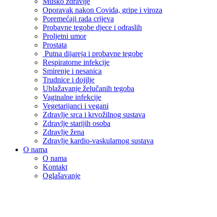
Muško zdravlje
Oporavak nakon Covida, gripe i viroza
Poremećaji rada crijeva
Probavne tegobe djece i odraslih
Proljetni umor
Prostata
Putna dijareja i probavne tegobe
Respiratorne infekcije
Smirenje i nesanica
Trudnice i dojilje
Ublažavanje želučanih tegoba
Vaginalne infekcije
Vegetarijanci i vegani
Zdravlje srca i krvožilnog sustava
Zdravlje starijih osoba
Zdravlje žena
Zdravlje kardio-vaskularnog sustava
O nama
O nama
Kontakt
Oglašavanje