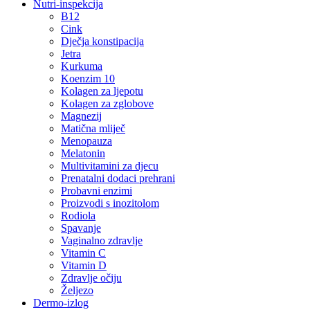
Nutri-inspekcija
B12
Cink
Dječja konstipacija
Jetra
Kurkuma
Koenzim 10
Kolagen za ljepotu
Kolagen za zglobove
Magnezij
Matična mliječ
Menopauza
Melatonin
Multivitamini za djecu
Prenatalni dodaci prehrani
Probavni enzimi
Proizvodi s inozitolom
Rodiola
Spavanje
Vaginalno zdravlje
Vitamin C
Vitamin D
Zdravlje očiju
Željezo
Dermo-izlog