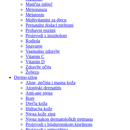
Matična mliječ
Menopauza
Melatonin
Multivitamini za djecu
Prenatalni dodaci prehrani
Probavni enzimi
Proizvodi s inozitolom
Rodiola
Spavanje
Vaginalno zdravlje
Vitamin C
Vitamin D
Zdravlje očiju
Željezo
Dermo-izlog
Akne, nečista i masna koža
Atopijski dermatitis
Anti-age njega
Bore
Dječja koža
Hidracija kože
Njega kože zimi
Njega nakon dermatoloških tretmana
Proizvodi s hijaluronskom kiselinom
Proizvodi s retinoidima