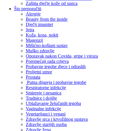
Zaštita dječje kože od sunca
Što preporučiti
Alergije
Beauty from the inside
Dječji imunitet
Jetra
Koža, kosa, nokti
Magenzij
Mišićno-koštani sustav
Muško zdravlje
Oporavak nakon Covida, gripe i viroza
Poremećaji rada crijeva
Probavne tegobe djece i odraslih
Proljetni umor
Prostata
Putna dijareja i probavne tegobe
Respiratorne infekcije
Smirenje i nesanica
Trudnice i dojilje
Ublažavanje želučanih tegoba
Vaginalne infekcije
Vegetarijanci i vegani
Zdravlje srca i krvožilnog sustava
Zdravlje starijih osoba
Zdravlje žena