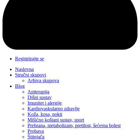
Registrirajte se
Naslovna
Stručni skupovi
Arhiva skupova
Blog
Apiterapija
Dišni sustav
Imunitet i alergije
Kardiovaskularno zdravlje
Koža, kosa, nokti
Mišićno koštani sustav, sport
Prehrana, metabolizam, pretilost, šećerna bolest
Probava
Štitnjača