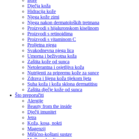
Bore
Dječja koža
Hidracija kože
Njega kože zimi
Njega nakon dermatoloških tretmana
Proizvodi s hijaluronskom kiselinom
Proizvodi s retinoidima
Proizvodi s vitaminom C
Proljetna njega
Svakodnevna njega lica
Umorna i beživotna koža
Zaštita kože od sunca
Netolerantna i osjetljiva koža
Nutrijenti za pripremu kože za sunce
Zdrava i lijepa koža tijekom ljeta
Suha koža i koža sklona dermatitisu
Zaštita dječje kože od sunca
Što preporučiti
Alergije
Beauty from the inside
Dječji imunitet
Jetra
Koža, kosa, nokti
Magenzij
Mišićno-koštani sustav