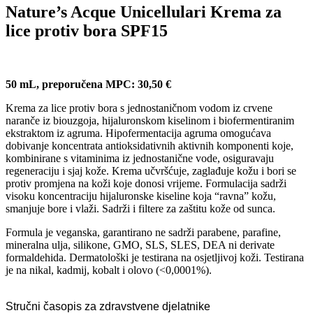
Nature’s Acque Unicellulari Krema za
lice protiv bora SPF15
50 mL, preporučena MPC: 30,50 €
Krema za lice protiv bora s jednostaničnom vodom iz crvene
naranče iz biouzgoja, hijaluronskom kiselinom i biofermentiranim
ekstraktom iz agruma. Hipofermentacija agruma omogućava
dobivanje koncentrata antioksidativnih aktivnih komponenti koje,
kombinirane s vitaminima iz jednostanične vode, osiguravaju
regeneraciju i sjaj kože. Krema učvršćuje, zaglađuje kožu i bori se
protiv promjena na koži koje donosi vrijeme. Formulacija sadrži
visoku koncentraciju hijaluronske kiseline koja “ravna” kožu,
smanjuje bore i vlaži. Sadrži i filtere za zaštitu kože od sunca.
Formula je veganska, garantirano ne sadrži parabene, parafine,
mineralna ulja, silikone, GMO, SLS, SLES, DEA ni derivate
formaldehida. Dermatološki je testirana na osjetljivoj koži. Testirana
je na nikal, kadmij, kobalt i olovo (<0,0001%).
Stručni časopis za zdravstvene djelatnike