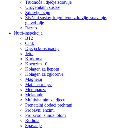
Trudnoća i dječje zdravlje
Urogenitalni sustav
Zdravlje očiju
Živčani sustav, kognitivno zdravlje, spavanje,
glavobolje
Razno
Nutri-inspekcija
B12
Cink
Dječja konstipacija
Jetra
Kurkuma
Koenzim 10
Kolagen za ljepotu
Kolagen za zglobove
Magnezij
Matična mliječ
Menopauza
Melatonin
Multivitamini za djecu
Prenatalni dodaci prehrani
Probavni enzimi
Proizvodi s inozitolom
Rodiola
Spavanje