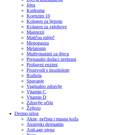
Jetra
Kurkuma
Koenzim 10
Kolagen za ljepotu
Kolagen za zglobove
Magnezij
Matična mliječ
Menopauza
Melatonin
Multivitamini za djecu
Prenatalni dodaci prehrani
Probavni enzimi
Proizvodi s inozitolom
Rodiola
Spavanje
Vaginalno zdravlje
Vitamin C
Vitamin D
Zdravlje očiju
Željezo
Dermo-izlog
Akne, nečista i masna koža
Atopijski dermatitis
Anti-age njega