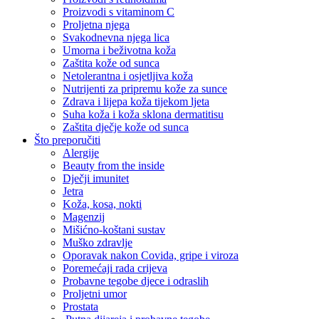
Proizvodi s vitaminom C
Proljetna njega
Svakodnevna njega lica
Umorna i beživotna koža
Zaštita kože od sunca
Netolerantna i osjetljiva koža
Nutrijenti za pripremu kože za sunce
Zdrava i lijepa koža tijekom ljeta
Suha koža i koža sklona dermatitisu
Zaštita dječje kože od sunca
Što preporučiti
Alergije
Beauty from the inside
Dječji imunitet
Jetra
Koža, kosa, nokti
Magenzij
Mišićno-koštani sustav
Muško zdravlje
Oporavak nakon Covida, gripe i viroza
Poremećaji rada crijeva
Probavne tegobe djece i odraslih
Proljetni umor
Prostata