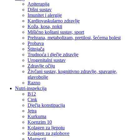
Apiterapija
Dišni sustav
Imunitet i alergije
Kardiovaskularno zdravlje
Koža, kosa, nokti
Mišićno koštani sustav, sport
Prehrana, metabolizam, pretilost, šećerna bolest
Probava
Štitnjača
Trudnoća i dječje zdravlje
Urogenitalni sustav
Zdravlje očiju
Živčani sustav, kognitivno zdravlje, spavanje,
glavobolje
Razno
Nutri-inspekcija
B12
Cink
Dječja konstipacija
Jetra
Kurkuma
Koenzim 10
Kolagen za ljepotu
Kolagen za zglobove
Magnezij