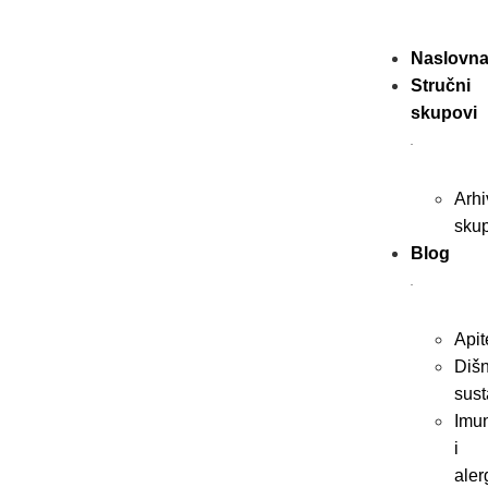
Naslovn
Stručni
skupovi
Arhi
sku
Blog
Apit
Dišn
sust
Imun
i
aler