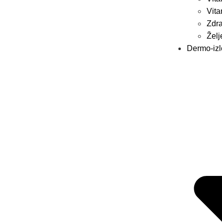
Vit
Zdra
Želj
Dermo-iz