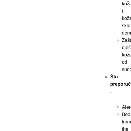
kož
i
kož
skl
derm
Zašt
dječ
kož
od
sun
Što
preporuči
Aler
Bea
fro
the