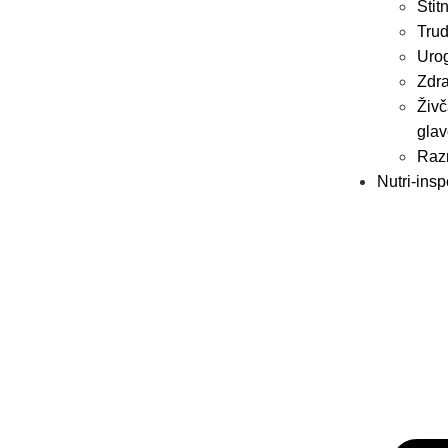
Štit
Trud
Urog
Zdra
Živč
glav
Raz
Nutri-insp