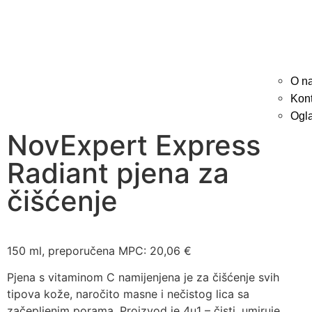
O n
Kont
Ogl
NovExpert Express
Radiant pjena za
čišćenje
150 ml, preporučena MPC: 20,06 €
Pjena s vitaminom C namijenjena je za čišćenje svih
tipova kože, naročito masne i nečistog lica sa
začepljenim porama. Proizvod je 4u1 – čisti, umiruje,