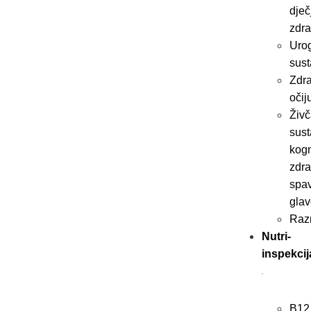
dječ
zdra
Urog
sust
Zdra
očij
Živč
sust
kogn
zdra
spav
glav
Raz
Nutri-
inspekcij
B12