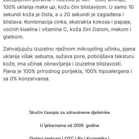
100% uklanja
make up
, kožu čini blistavijom. U samo 10
sekundi koža je čista, a u 20 sekundi je zaglađena i
blistava. Kombinacija cinka, ekstrakta kokosa i papaje,
voćnih kiselina i vitamina C, koža čini čistom, mekom i
glatkom.
Zahvaljujuću izuzetno nježnom mikropiling učinku, pjena
uklanja višak sebuma, sužava pore, poboljšava teksturu
kože, ima učinak obnavljanja i izuzetne blistavosti.
Pjena je 100% prirodnog porijekla, 100% hipoalergena i
sa 0% konzervansa.
Stručni časopis za zdravstvene djelatnike
U ljekarnama od 2009. godine
Dodaci prehrani | OTC | Rx | Kozmetika |