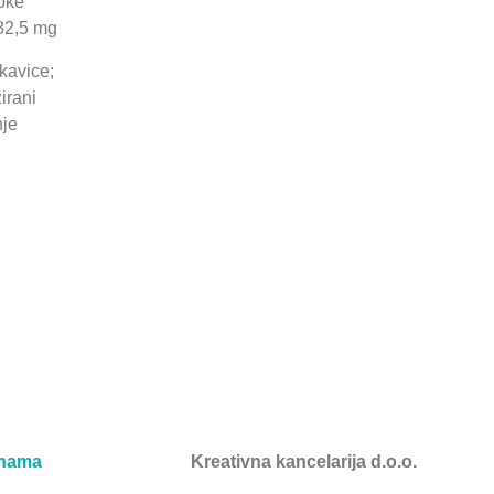
čoke
 82,5 mg
ikavice;
irani
nje
nama
Kreativna kancelarija d.o.o.