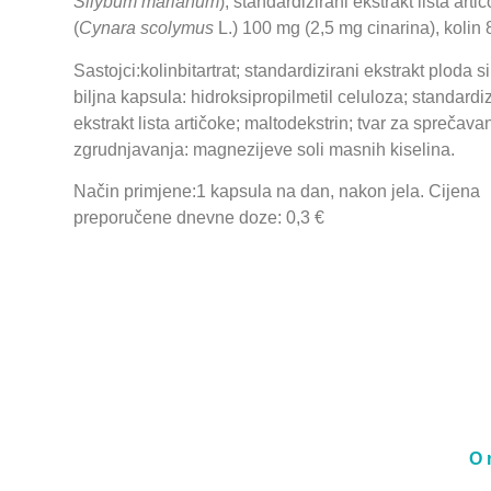
Silybum marianum
), standardizirani ekstrakt lista arti
(
Cynara scolymus
L.) 100 mg (2,5 mg cinarina), kolin
Sastojci:kolinbitartrat; standardizirani ekstrakt ploda s
biljna kapsula: hidroksipropilmetil celuloza; standardiz
ekstrakt lista artičoke; maltodekstrin; tvar za sprečava
zgrudnjavanja: magnezijeve soli masnih kiselina.
Način primjene:1 kapsula na dan, nakon jela. Cijena
preporučene dnevne doze: 0,3 €
O 