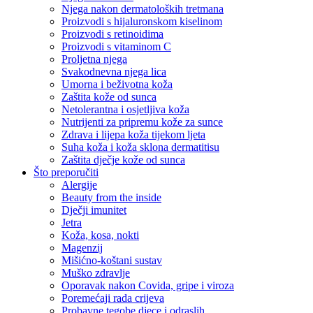
Njega nakon dermatoloških tretmana
Proizvodi s hijaluronskom kiselinom
Proizvodi s retinoidima
Proizvodi s vitaminom C
Proljetna njega
Svakodnevna njega lica
Umorna i beživotna koža
Zaštita kože od sunca
Netolerantna i osjetljiva koža
Nutrijenti za pripremu kože za sunce
Zdrava i lijepa koža tijekom ljeta
Suha koža i koža sklona dermatitisu
Zaštita dječje kože od sunca
Što preporučiti
Alergije
Beauty from the inside
Dječji imunitet
Jetra
Koža, kosa, nokti
Magenzij
Mišićno-koštani sustav
Muško zdravlje
Oporavak nakon Covida, gripe i viroza
Poremećaji rada crijeva
Probavne tegobe djece i odraslih