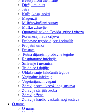
Beauty from the inside
Dječji imunitet
Jetra
Koža, kosa, nokti
Magenzij
Mišićno-koštani sustav
Muško zdravlje
Oporavak nakon Covida, gripe i viroza
Poremećaji rada crijeva
Probavne tegobe djece i odraslih
Proljetni umor
Prostata
Putna dijareja i probavne tegobe
Respiratorne infekcije
Smirenje i nesanica
Trudnice i dojilje
Ublažavanje želučanih tegoba
Vaginalne infekcije
Vegetarijanci i vegani
Zdravlje srca i krvožilnog sustava
Zdravlje starijih osoba
Zdravlje žena
Zdravlje kardio-vaskularnog sustava
O nama
O nama