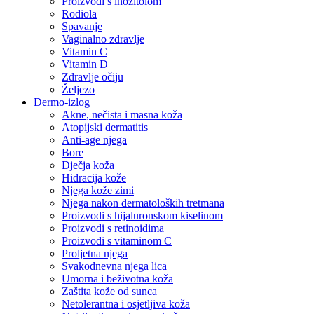
Proizvodi s inozitolom
Rodiola
Spavanje
Vaginalno zdravlje
Vitamin C
Vitamin D
Zdravlje očiju
Željezo
Dermo-izlog
Akne, nečista i masna koža
Atopijski dermatitis
Anti-age njega
Bore
Dječja koža
Hidracija kože
Njega kože zimi
Njega nakon dermatoloških tretmana
Proizvodi s hijaluronskom kiselinom
Proizvodi s retinoidima
Proizvodi s vitaminom C
Proljetna njega
Svakodnevna njega lica
Umorna i beživotna koža
Zaštita kože od sunca
Netolerantna i osjetljiva koža