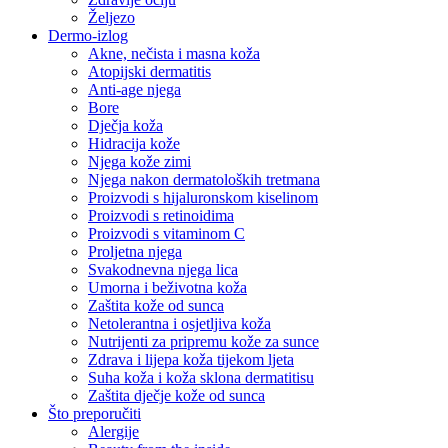
Željezo
Dermo-izlog
Akne, nečista i masna koža
Atopijski dermatitis
Anti-age njega
Bore
Dječja koža
Hidracija kože
Njega kože zimi
Njega nakon dermatoloških tretmana
Proizvodi s hijaluronskom kiselinom
Proizvodi s retinoidima
Proizvodi s vitaminom C
Proljetna njega
Svakodnevna njega lica
Umorna i beživotna koža
Zaštita kože od sunca
Netolerantna i osjetljiva koža
Nutrijenti za pripremu kože za sunce
Zdrava i lijepa koža tijekom ljeta
Suha koža i koža sklona dermatitisu
Zaštita dječje kože od sunca
Što preporučiti
Alergije