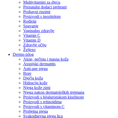
Multivitamini za djecu
Prenatalni dodaci prehrani
Probavni enzimi
Proizvodi s inozitolom
Rodiola
Spavanje
Vaginalno zdravlje
Vitamin C
Vitamin D
Zdravlje očiju
Željezo
Dermo-izlog
Akne, nečista i masna koža
Atopijski dermatitis
Anti-age njega
Bore
Dječja koža
Hidracija kože
Njega kože zimi
Njega nakon dermatoloških tretmana
Proizvodi s hijaluronskom kiselinom
Proizvodi s retinoidima
Proizvodi s vitaminom C
Proljetna njega
Svakodnevna njega lica