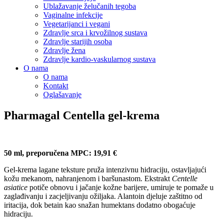
Ublažavanje želučanih tegoba
Vaginalne infekcije
Vegetarijanci i vegani
Zdravlje srca i krvožilnog sustava
Zdravlje starijih osoba
Zdravlje žena
Zdravlje kardio-vaskularnog sustava
O nama
O nama
Kontakt
Oglašavanje
Pharmagal Centella gel-krema
50 ml, preporučena MPC: 19,91 €
Gel-krema lagane teksture pruža intenzivnu hidraciju, ostavljajući
kožu mekanom, nahranjenom i baršunastom. Ekstrakt
Centelle
asiatice
potiče obnovu i jačanje kožne barijere, umiruje te pomaže u
zaglađivanju i zacjeljivanju ožiljaka. Alantoin djeluje zaštitno od
iritacija, dok betain kao snažan humektans dodatno obogaćuje
hidraciju.