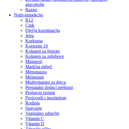
glavobolje
Razno
Nutri-inspekcija
B12
Cink
Dječja konstipacija
Jetra
Kurkuma
Koenzim 10
Kolagen za ljepotu
Kolagen za zglobove
Magnezij
Matična mliječ
Menopauza
Melatonin
Multivitamini za djecu
Prenatalni dodaci prehrani
Probavni enzimi
Proizvodi s inozitolom
Rodiola
Spavanje
Vaginalno zdravlje
Vitamin C
Vitamin D
Zdravlje očiju