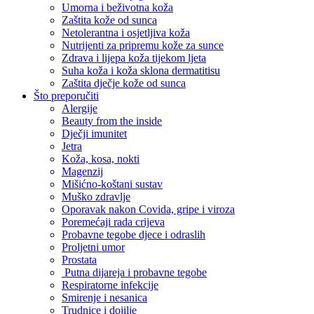
Umorna i beživotna koža
Zaštita kože od sunca
Netolerantna i osjetljiva koža
Nutrijenti za pripremu kože za sunce
Zdrava i lijepa koža tijekom ljeta
Suha koža i koža sklona dermatitisu
Zaštita dječje kože od sunca
Što preporučiti
Alergije
Beauty from the inside
Dječji imunitet
Jetra
Koža, kosa, nokti
Magenzij
Mišićno-koštani sustav
Muško zdravlje
Oporavak nakon Covida, gripe i viroza
Poremećaji rada crijeva
Probavne tegobe djece i odraslih
Proljetni umor
Prostata
Putna dijareja i probavne tegobe
Respiratorne infekcije
Smirenje i nesanica
Trudnice i dojilje