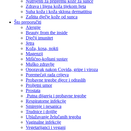
Nutrijenti za pripremu kože za sunce
Zdrava i lijepa koža tijekom ljeta
Suha koža i koža sklona dermatitisu
Zaštita dječje kože od sunca
Što preporučiti
Alergije
Beauty from the inside
Dječji imunitet
Jetra
Koža, kosa, nokti
Magenzij
Mišićno-koštani sustav
Muško zdravlje
Oporavak nakon Covida, gripe i viroza
Poremećaji rada crijeva
Probavne tegobe djece i odraslih
Proljetni umor
Prostata
Putna dijareja i probavne tegobe
Respiratorne infekcije
Smirenje i nesanica
Trudnice i dojilje
Ublažavanje želučanih tegoba
Vaginalne infekcije
Vegetarijanci i vegani