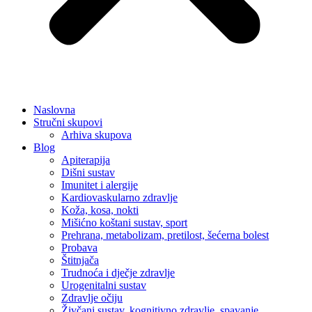
Naslovna
Stručni skupovi
Arhiva skupova
Blog
Apiterapija
Dišni sustav
Imunitet i alergije
Kardiovaskularno zdravlje
Koža, kosa, nokti
Mišićno koštani sustav, sport
Prehrana, metabolizam, pretilost, šećerna bolest
Probava
Štitnjača
Trudnoća i dječje zdravlje
Urogenitalni sustav
Zdravlje očiju
Živčani sustav, kognitivno zdravlje, spavanje,