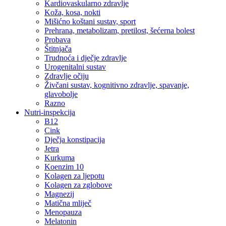
Kardiovaskularno zdravlje
Koža, kosa, nokti
Mišićno koštani sustav, sport
Prehrana, metabolizam, pretilost, šećerna bolest
Probava
Štitnjača
Trudnoća i dječje zdravlje
Urogenitalni sustav
Zdravlje očiju
Živčani sustav, kognitivno zdravlje, spavanje,
glavobolje
Razno
Nutri-inspekcija
B12
Cink
Dječja konstipacija
Jetra
Kurkuma
Koenzim 10
Kolagen za ljepotu
Kolagen za zglobove
Magnezij
Matična mliječ
Menopauza
Melatonin