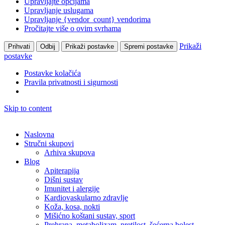
Upravljajte opcijama
Upravljanje uslugama
Upravljanje {vendor_count} vendorima
Pročitajte više o ovim svrhama
Prikaži
Prihvati
Odbij
Prikaži postavke
Spremi postavke
postavke
Postavke kolačića
Pravila privatnosti i sigurnosti
Skip to content
Naslovna
Stručni skupovi
Arhiva skupova
Blog
Apiterapija
Dišni sustav
Imunitet i alergije
Kardiovaskularno zdravlje
Koža, kosa, nokti
Mišićno koštani sustav, sport
Prehrana, metabolizam, pretilost, šećerna bolest