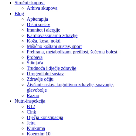
Stručni skupovi
Arhiva skupova
Blog
Apiterapija
Dišni sustav
Imunitet i alergije
Kardiovaskularno zdravlje
Koža, kosa, nokti
Mišićno koštani sustav, sport
Prehrana, metabolizam, pretilost, šećerna bolest
Probava
Štitnjača
Trudnoća i dječje zdravlje
Urogenitalni sustav
Zdravlje očiju
Živčani sustav, kognitivno zdravlje, spavanje,
glavobolje
Razno
Nutri-inspekcija
B12
Cink
Dječja konstipacija
Jetra
Kurkuma
Koenzim 10