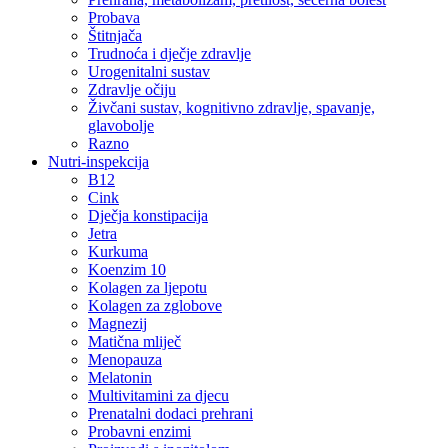
Probava
Štitnjača
Trudnoća i dječje zdravlje
Urogenitalni sustav
Zdravlje očiju
Živčani sustav, kognitivno zdravlje, spavanje,
glavobolje
Razno
Nutri-inspekcija
B12
Cink
Dječja konstipacija
Jetra
Kurkuma
Koenzim 10
Kolagen za ljepotu
Kolagen za zglobove
Magnezij
Matična mliječ
Menopauza
Melatonin
Multivitamini za djecu
Prenatalni dodaci prehrani
Probavni enzimi