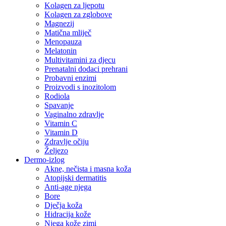
Kolagen za ljepotu
Kolagen za zglobove
Magnezij
Matična mliječ
Menopauza
Melatonin
Multivitamini za djecu
Prenatalni dodaci prehrani
Probavni enzimi
Proizvodi s inozitolom
Rodiola
Spavanje
Vaginalno zdravlje
Vitamin C
Vitamin D
Zdravlje očiju
Željezo
Dermo-izlog
Akne, nečista i masna koža
Atopijski dermatitis
Anti-age njega
Bore
Dječja koža
Hidracija kože
Njega kože zimi