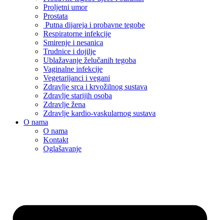
Proljetni umor
Prostata
Putna dijareja i probavne tegobe
Respiratorne infekcije
Smirenje i nesanica
Trudnice i dojilje
Ublažavanje želučanih tegoba
Vaginalne infekcije
Vegetarijanci i vegani
Zdravlje srca i krvožilnog sustava
Zdravlje starijih osoba
Zdravlje žena
Zdravlje kardio-vaskularnog sustava
O nama
O nama
Kontakt
Oglašavanje