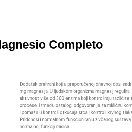
Magnesio Completo
Dodatak prehrani koji u preporučenoj dnevnoj dozi sadr
mg magnezija. U ljudskom organizmu magnezij regulira
aktivnost više od 300 enzima koji kontroliraju različite 
procese. Između ostalog, odgovoran je za mišićnu kont
i pomaže u kontroli otkucaja srca i kontroli krvnog tlaka
Pridonosi i normalnom funkcioniranju živčanog sustava 
normalnoj funkciji mišića.