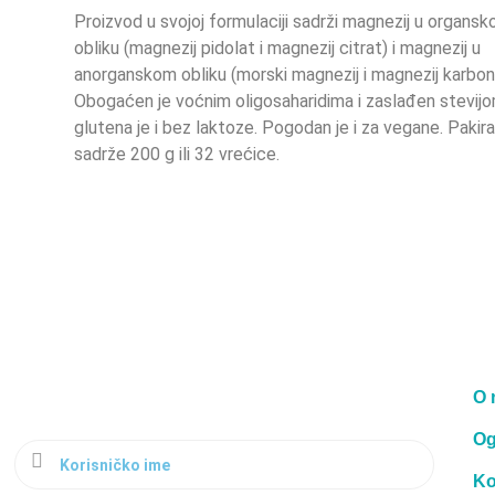
Proizvod u svojoj formulaciji sadrži magnezij u organs
obliku (magnezij pidolat i magnezij citrat) i magnezij u
anorganskom obliku (morski magnezij i magnezij karbon
Obogaćen je voćnim oligosaharidima i zaslađen stevij
glutena je i bez laktoze. Pogodan je i za vegane. Pakira
sadrže 200 g ili 32 vrećice.
O 
Og
Ko