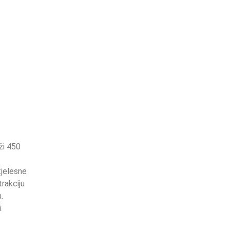
ži 450
tjelesne
rakciju
.
i