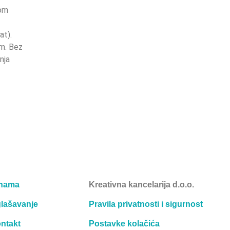
kom
at).
om. Bez
nja
nama
Kreativna kancelarija d.o.o.
lašavanje
Pravila privatnosti i sigurnost
ntakt
Postavke kolačića