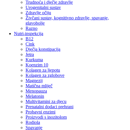
Trudnoća i dječje zdravlje
Urogenitalni sustav
Zdravlje očiju
Živčani sustav, kognitivno zdravlje, spavanje,
glavobolje
Razno
Nutri-inspekcija
B12
Cink
Dječja konstipacija
Jetra
Kurkuma
Koenzim 10
Kolagen za ljepotu
Kolagen za zglobove
Magnezij
Matična mliječ
Menopauza
Melatonin
Multivitamini za djecu
Prenatalni dodaci prehrani
Probavni enzimi
Proizvodi s inozitolom
Rodiola
Spavanje