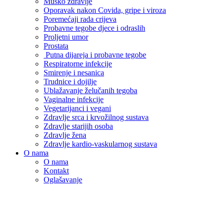
Muško zdravlje
Oporavak nakon Covida, gripe i viroza
Poremećaji rada crijeva
Probavne tegobe djece i odraslih
Proljetni umor
Prostata
Putna dijareja i probavne tegobe
Respiratorne infekcije
Smirenje i nesanica
Trudnice i dojilje
Ublažavanje želučanih tegoba
Vaginalne infekcije
Vegetarijanci i vegani
Zdravlje srca i krvožilnog sustava
Zdravlje starijih osoba
Zdravlje žena
Zdravlje kardio-vaskularnog sustava
O nama
O nama
Kontakt
Oglašavanje