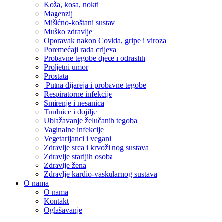
Koža, kosa, nokti
Magenzij
Mišićno-koštani sustav
Muško zdravlje
Oporavak nakon Covida, gripe i viroza
Poremećaji rada crijeva
Probavne tegobe djece i odraslih
Proljetni umor
Prostata
Putna dijareja i probavne tegobe
Respiratorne infekcije
Smirenje i nesanica
Trudnice i dojilje
Ublažavanje želučanih tegoba
Vaginalne infekcije
Vegetarijanci i vegani
Zdravlje srca i krvožilnog sustava
Zdravlje starijih osoba
Zdravlje žena
Zdravlje kardio-vaskularnog sustava
O nama
O nama
Kontakt
Oglašavanje