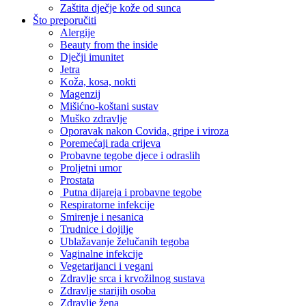
Zaštita dječje kože od sunca
Što preporučiti
Alergije
Beauty from the inside
Dječji imunitet
Jetra
Koža, kosa, nokti
Magenzij
Mišićno-koštani sustav
Muško zdravlje
Oporavak nakon Covida, gripe i viroza
Poremećaji rada crijeva
Probavne tegobe djece i odraslih
Proljetni umor
Prostata
Putna dijareja i probavne tegobe
Respiratorne infekcije
Smirenje i nesanica
Trudnice i dojilje
Ublažavanje želučanih tegoba
Vaginalne infekcije
Vegetarijanci i vegani
Zdravlje srca i krvožilnog sustava
Zdravlje starijih osoba
Zdravlje žena