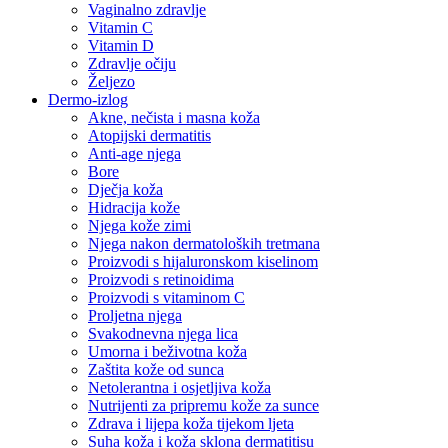
Vaginalno zdravlje
Vitamin C
Vitamin D
Zdravlje očiju
Željezo
Dermo-izlog
Akne, nečista i masna koža
Atopijski dermatitis
Anti-age njega
Bore
Dječja koža
Hidracija kože
Njega kože zimi
Njega nakon dermatoloških tretmana
Proizvodi s hijaluronskom kiselinom
Proizvodi s retinoidima
Proizvodi s vitaminom C
Proljetna njega
Svakodnevna njega lica
Umorna i beživotna koža
Zaštita kože od sunca
Netolerantna i osjetljiva koža
Nutrijenti za pripremu kože za sunce
Zdrava i lijepa koža tijekom ljeta
Suha koža i koža sklona dermatitisu