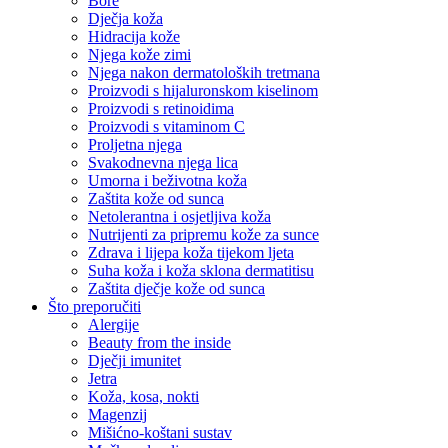
Bore
Dječja koža
Hidracija kože
Njega kože zimi
Njega nakon dermatoloških tretmana
Proizvodi s hijaluronskom kiselinom
Proizvodi s retinoidima
Proizvodi s vitaminom C
Proljetna njega
Svakodnevna njega lica
Umorna i beživotna koža
Zaštita kože od sunca
Netolerantna i osjetljiva koža
Nutrijenti za pripremu kože za sunce
Zdrava i lijepa koža tijekom ljeta
Suha koža i koža sklona dermatitisu
Zaštita dječje kože od sunca
Što preporučiti
Alergije
Beauty from the inside
Dječji imunitet
Jetra
Koža, kosa, nokti
Magenzij
Mišićno-koštani sustav