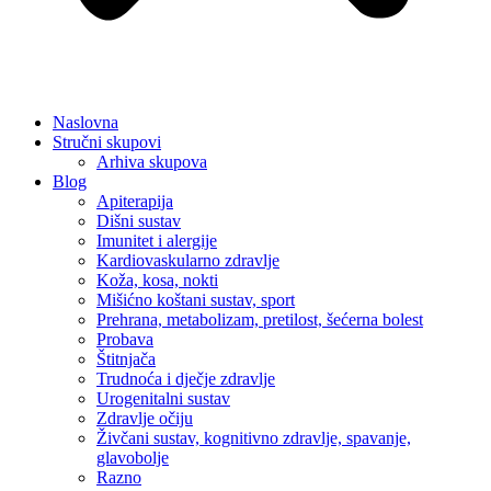
Naslovna
Stručni skupovi
Arhiva skupova
Blog
Apiterapija
Dišni sustav
Imunitet i alergije
Kardiovaskularno zdravlje
Koža, kosa, nokti
Mišićno koštani sustav, sport
Prehrana, metabolizam, pretilost, šećerna bolest
Probava
Štitnjača
Trudnoća i dječje zdravlje
Urogenitalni sustav
Zdravlje očiju
Živčani sustav, kognitivno zdravlje, spavanje,
glavobolje
Razno