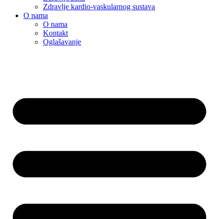
Zdravlje kardio-vaskularnog sustava
O nama
O nama
Kontakt
Oglašavanje