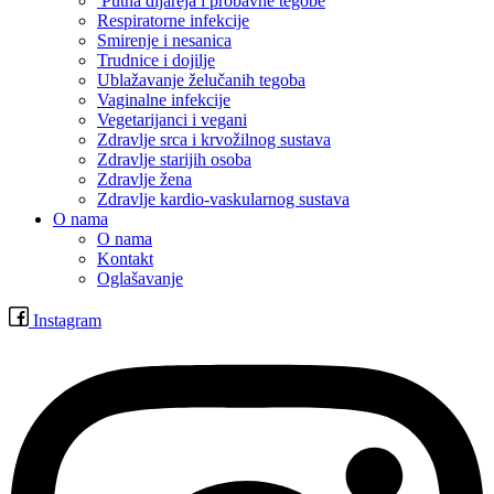
Putna dijareja i probavne tegobe
Respiratorne infekcije
Smirenje i nesanica
Trudnice i dojilje
Ublažavanje želučanih tegoba
Vaginalne infekcije
Vegetarijanci i vegani
Zdravlje srca i krvožilnog sustava
Zdravlje starijih osoba
Zdravlje žena
Zdravlje kardio-vaskularnog sustava
O nama
O nama
Kontakt
Oglašavanje
Instagram