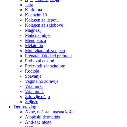
Jetra
Kurkuma
Koenzim 10
Kolagen za ljepotu
Kolagen za zglobove
Magnezij
Matična mliječ
Menopauza
Melatonin
Multivitamini za djecu
Prenatalni dodaci prehrani
Probavni enzimi
Proizvodi s inozitolom
Rodiola
Spavanje
Vaginalno zdravlje
Vitamin C
Vitamin D
Zdravlje očiju
Željezo
Dermo-izlog
Akne, nečista i masna koža
Atopijski dermatitis
Anti-age njega