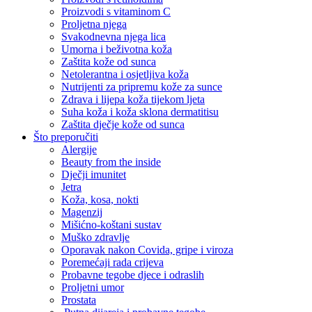
Proizvodi s vitaminom C
Proljetna njega
Svakodnevna njega lica
Umorna i beživotna koža
Zaštita kože od sunca
Netolerantna i osjetljiva koža
Nutrijenti za pripremu kože za sunce
Zdrava i lijepa koža tijekom ljeta
Suha koža i koža sklona dermatitisu
Zaštita dječje kože od sunca
Što preporučiti
Alergije
Beauty from the inside
Dječji imunitet
Jetra
Koža, kosa, nokti
Magenzij
Mišićno-koštani sustav
Muško zdravlje
Oporavak nakon Covida, gripe i viroza
Poremećaji rada crijeva
Probavne tegobe djece i odraslih
Proljetni umor
Prostata