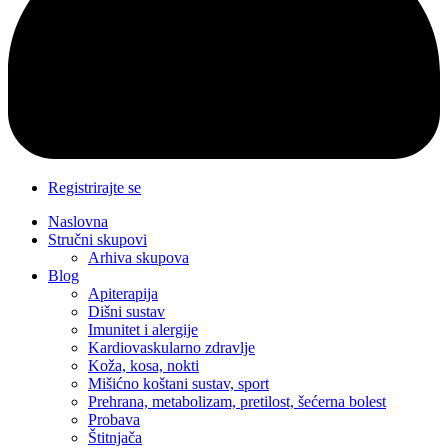
Registrirajte se
Naslovna
Stručni skupovi
Arhiva skupova
Blog
Apiterapija
Dišni sustav
Imunitet i alergije
Kardiovaskularno zdravlje
Koža, kosa, nokti
Mišićno koštani sustav, sport
Prehrana, metabolizam, pretilost, šećerna bolest
Probava
Štitnjača