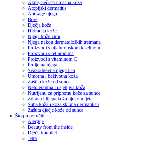
Akne, nečista i masna koža
Atopijski dermatitis
Anti-age njega
Bore
Dječja koža
Hidracija kože
Njega kože zimi
Njega nakon dermatoloških tretmana
Proizvodi s hijaluronskom kiselinom
Proizvodi s retinoidima
Proizvodi s vitaminom C
Proljetna njega
Svakodnevna njega lica
Umorna i beživotna koža
Zaštita kože od sunca
Netolerantna i osjetljiva koža
Nutrijenti za pripremu kože za sunce
Zdrava i lijepa koža tijekom ljeta
Suha koža i koža sklona dermatitisu
Zaštita dječje kože od sunca
Što preporučiti
Alergije
Beauty from the inside
Dječji imunitet
Jetra