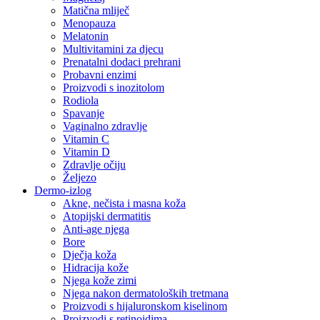
Matična mliječ
Menopauza
Melatonin
Multivitamini za djecu
Prenatalni dodaci prehrani
Probavni enzimi
Proizvodi s inozitolom
Rodiola
Spavanje
Vaginalno zdravlje
Vitamin C
Vitamin D
Zdravlje očiju
Željezo
Dermo-izlog
Akne, nečista i masna koža
Atopijski dermatitis
Anti-age njega
Bore
Dječja koža
Hidracija kože
Njega kože zimi
Njega nakon dermatoloških tretmana
Proizvodi s hijaluronskom kiselinom
Proizvodi s retinoidima