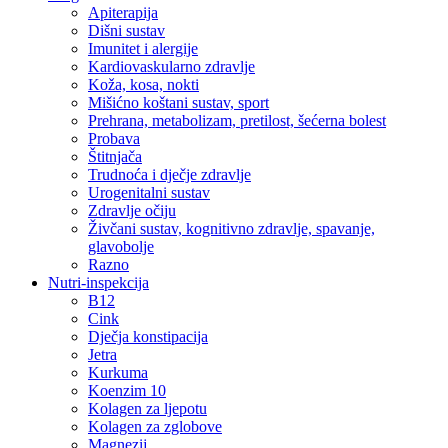
Apiterapija
Dišni sustav
Imunitet i alergije
Kardiovaskularno zdravlje
Koža, kosa, nokti
Mišićno koštani sustav, sport
Prehrana, metabolizam, pretilost, šećerna bolest
Probava
Štitnjača
Trudnoća i dječje zdravlje
Urogenitalni sustav
Zdravlje očiju
Živčani sustav, kognitivno zdravlje, spavanje,
glavobolje
Razno
Nutri-inspekcija
B12
Cink
Dječja konstipacija
Jetra
Kurkuma
Koenzim 10
Kolagen za ljepotu
Kolagen za zglobove
Magnezij