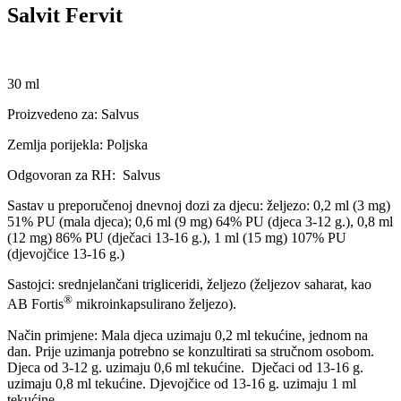
Salvit Fervit
30 ml
Proizvedeno za: Salvus
Zemlja porijekla: Poljska
Odgovoran za RH: Salvus
Sastav u preporučenoj dnevnoj dozi za djecu: željezo: 0,2 ml (3 mg)
51% PU (mala djeca); 0,6 ml (9 mg) 64% PU (djeca 3-12 g.), 0,8 ml
(12 mg) 86% PU (dječaci 13-16 g.), 1 ml (15 mg) 107% PU
(djevojčice 13-16 g.)
Sastojci: srednjelančani trigliceridi, željezo (željezov saharat, kao
®
AB Fortis
mikroinkapsulirano željezo).
Način primjene: Mala djeca uzimaju 0,2 ml tekućine, jednom na
dan. Prije uzimanja potrebno se konzultirati sa stručnom osobom.
Djeca od 3-12 g. uzimaju 0,6 ml tekućine. Dječaci od 13-16 g.
uzimaju 0,8 ml tekućine. Djevojčice od 13-16 g. uzimaju 1 ml
tekućine.