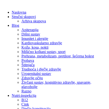
Skip
to
Naslovna
content
Stručni skupovi
Arhiva skupova
Blog
Apiterapija
Dišni sustav
Imunitet i alergije
Kardiovaskularno zdravlje
Koža, kosa, nokti
Mišićno koštani sustav, sport
Prehrana, metabolizam, pretilost, šećerna bolest
Probava
Štitnjača
Trudnoća i dječje zdravlje
Urogenitalni sustav
Zdravlje očiju
Živčani sustav, kognitivno zdravlje, spavanje,
glavobolje
Razno
Nutri-inspekcija
B12
Cink
Dječja konstipacija