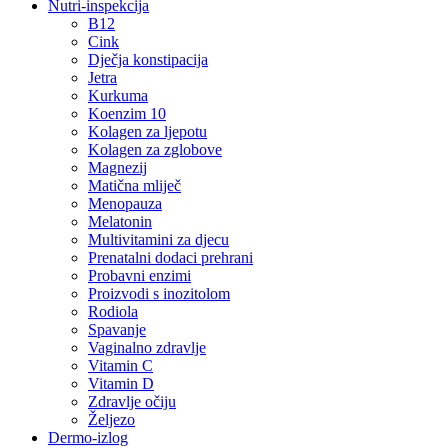
Nutri-inspekcija
B12
Cink
Dječja konstipacija
Jetra
Kurkuma
Koenzim 10
Kolagen za ljepotu
Kolagen za zglobove
Magnezij
Matična mliječ
Menopauza
Melatonin
Multivitamini za djecu
Prenatalni dodaci prehrani
Probavni enzimi
Proizvodi s inozitolom
Rodiola
Spavanje
Vaginalno zdravlje
Vitamin C
Vitamin D
Zdravlje očiju
Željezo
Dermo-izlog