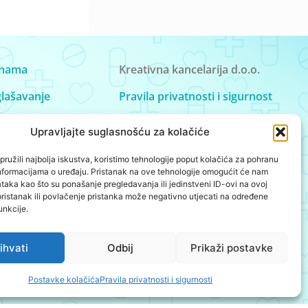
nama
Kreativna kancelarija d.o.o.
lašavanje
Pravila privatnosti i sigurnost
ntakt
Postavke kolačića
Upravljajte suglasnošću za kolačiće
ružili najbolja iskustva, koristimo tehnologije poput kolačića za pohranu
p informacijama o uređaju. Pristanak na ove tehnologije omogućit će nam
aka kao što su ponašanje pregledavanja ili jedinstveni ID-ovi na ovoj
pristanak ili povlačenje pristanka može negativno utjecati na određene
unkcije.
ihvati
Odbij
Prikaži postavke
Postavke kolačića
Pravila privatnosti i sigurnosti