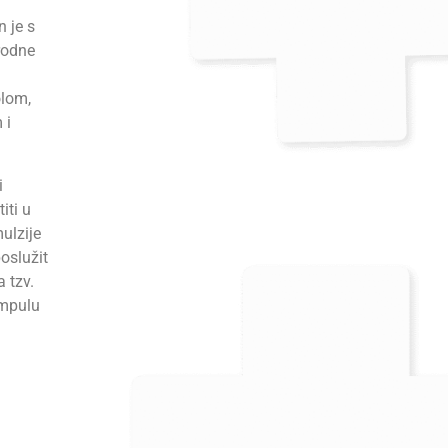
 je s
irodne
olom,
 i
i
iti u
mulzije
oslužit
 tzv.
ampulu