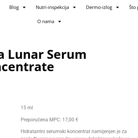
Blog
Nutri-inspekcija
Dermo-izlog
Što 
O nama
a Lunar Serum
centrate
15 ml
Preporučena MPC: 17,00 €
Hidratantni serumski koncentrat namijenjen je za