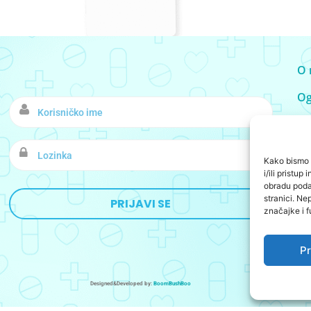
O 
Og
Ko
Kako bismo p
i/ili pristu
obradu podat
stranici. Ne
značajke i f
Pr
Designed&Developed by:
BoomBushBoo