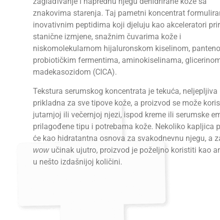
zaglađivanje i naprednu njegu dehidrirane kože sa
znakovima starenja. Taj pametni koncentrat formuliran
inovativnim peptidima koji djeluju kao akceleratori pr
stanične izmjene, snažnim čuvarima kože i
niskomolekularnom hijaluronskom kiselinom, panten
probiotičkim fermentima, aminokiselinama, glicerinom
madekasozidom (CICA).
Tekstura serumskog koncentrata je tekuća, neljepljiva 
prikladna za sve tipove kože, a proizvod se može korist
jutarnjoj ili večernjoj njezi, ispod kreme ili serumske e
prilagođene tipu i potrebama kože. Nekoliko kapljica p
će kao hidratantna osnova za svakodnevnu njegu, a za
učinak ujutro, proizvod je poželjno koristiti kao 
wow
u nešto izdašnijoj količini.