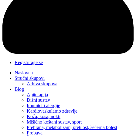
Registrirajte se
Naslovna
Stručni skupovi
Arhiva skupova
Blog
Apiterapija
Dišni sustav
Imunitet i alergije
Kardiovaskularno zdravlje
Koža, kosa, nokti
Mišićno koštani sustav, sport
Prehrana, metabolizam, pretilost, šećerna bolest
Probava