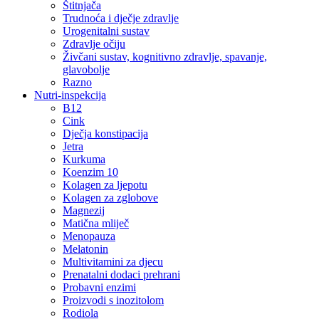
Štitnjača
Trudnoća i dječje zdravlje
Urogenitalni sustav
Zdravlje očiju
Živčani sustav, kognitivno zdravlje, spavanje,
glavobolje
Razno
Nutri-inspekcija
B12
Cink
Dječja konstipacija
Jetra
Kurkuma
Koenzim 10
Kolagen za ljepotu
Kolagen za zglobove
Magnezij
Matična mliječ
Menopauza
Melatonin
Multivitamini za djecu
Prenatalni dodaci prehrani
Probavni enzimi
Proizvodi s inozitolom
Rodiola