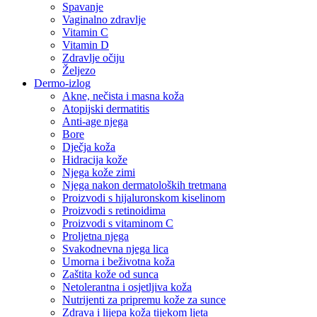
Spavanje
Vaginalno zdravlje
Vitamin C
Vitamin D
Zdravlje očiju
Željezo
Dermo-izlog
Akne, nečista i masna koža
Atopijski dermatitis
Anti-age njega
Bore
Dječja koža
Hidracija kože
Njega kože zimi
Njega nakon dermatoloških tretmana
Proizvodi s hijaluronskom kiselinom
Proizvodi s retinoidima
Proizvodi s vitaminom C
Proljetna njega
Svakodnevna njega lica
Umorna i beživotna koža
Zaštita kože od sunca
Netolerantna i osjetljiva koža
Nutrijenti za pripremu kože za sunce
Zdrava i lijepa koža tijekom ljeta