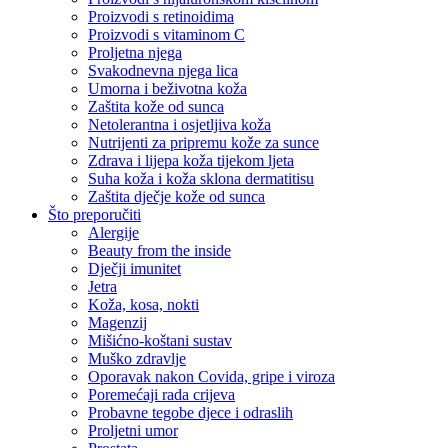
Proizvodi s retinoidima
Proizvodi s vitaminom C
Proljetna njega
Svakodnevna njega lica
Umorna i beživotna koža
Zaštita kože od sunca
Netolerantna i osjetljiva koža
Nutrijenti za pripremu kože za sunce
Zdrava i lijepa koža tijekom ljeta
Suha koža i koža sklona dermatitisu
Zaštita dječje kože od sunca
Što preporučiti
Alergije
Beauty from the inside
Dječji imunitet
Jetra
Koža, kosa, nokti
Magenzij
Mišićno-koštani sustav
Muško zdravlje
Oporavak nakon Covida, gripe i viroza
Poremećaji rada crijeva
Probavne tegobe djece i odraslih
Proljetni umor