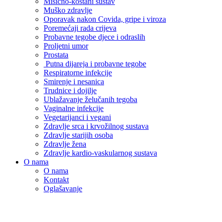
Mišićno-koštani sustav
Muško zdravlje
Oporavak nakon Covida, gripe i viroza
Poremećaji rada crijeva
Probavne tegobe djece i odraslih
Proljetni umor
Prostata
Putna dijareja i probavne tegobe
Respiratorne infekcije
Smirenje i nesanica
Trudnice i dojilje
Ublažavanje želučanih tegoba
Vaginalne infekcije
Vegetarijanci i vegani
Zdravlje srca i krvožilnog sustava
Zdravlje starijih osoba
Zdravlje žena
Zdravlje kardio-vaskularnog sustava
O nama
O nama
Kontakt
Oglašavanje