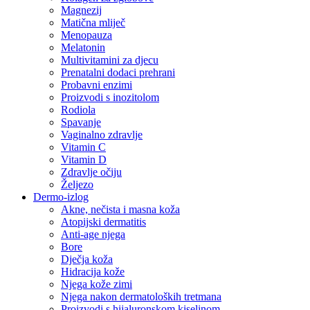
Magnezij
Matična mliječ
Menopauza
Melatonin
Multivitamini za djecu
Prenatalni dodaci prehrani
Probavni enzimi
Proizvodi s inozitolom
Rodiola
Spavanje
Vaginalno zdravlje
Vitamin C
Vitamin D
Zdravlje očiju
Željezo
Dermo-izlog
Akne, nečista i masna koža
Atopijski dermatitis
Anti-age njega
Bore
Dječja koža
Hidracija kože
Njega kože zimi
Njega nakon dermatoloških tretmana
Proizvodi s hijaluronskom kiselinom