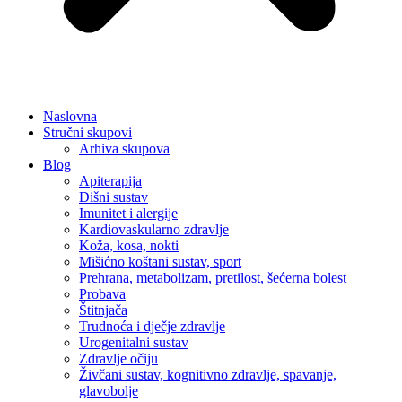
Naslovna
Stručni skupovi
Arhiva skupova
Blog
Apiterapija
Dišni sustav
Imunitet i alergije
Kardiovaskularno zdravlje
Koža, kosa, nokti
Mišićno koštani sustav, sport
Prehrana, metabolizam, pretilost, šećerna bolest
Probava
Štitnjača
Trudnoća i dječje zdravlje
Urogenitalni sustav
Zdravlje očiju
Živčani sustav, kognitivno zdravlje, spavanje,
glavobolje