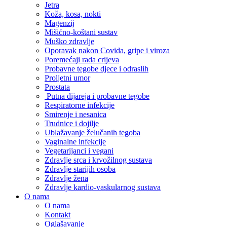
Jetra
Koža, kosa, nokti
Magenzij
Mišićno-koštani sustav
Muško zdravlje
Oporavak nakon Covida, gripe i viroza
Poremećaji rada crijeva
Probavne tegobe djece i odraslih
Proljetni umor
Prostata
Putna dijareja i probavne tegobe
Respiratorne infekcije
Smirenje i nesanica
Trudnice i dojilje
Ublažavanje želučanih tegoba
Vaginalne infekcije
Vegetarijanci i vegani
Zdravlje srca i krvožilnog sustava
Zdravlje starijih osoba
Zdravlje žena
Zdravlje kardio-vaskularnog sustava
O nama
O nama
Kontakt
Oglašavanje