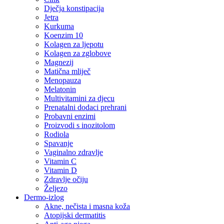
Dječja konstipacija
Jetra
Kurkuma
Koenzim 10
Kolagen za ljepotu
Kolagen za zglobove
Magnezij
Matična mliječ
Menopauza
Melatonin
Multivitamini za djecu
Prenatalni dodaci prehrani
Probavni enzimi
Proizvodi s inozitolom
Rodiola
Spavanje
Vaginalno zdravlje
Vitamin C
Vitamin D
Zdravlje očiju
Željezo
Dermo-izlog
Akne, nečista i masna koža
Atopijski dermatitis