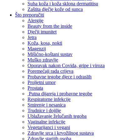
Suha koža i koža sklona dermatitisu
Zaštita dječje kože od sunca
Što preporučiti
Alergije
Beauty from the inside
Dječji imunitet
Jetra
Koža, kosa, nokti
Magenzij
Mišićno-koštani sustav
Muško zdravlje
Oporavak nakon Covida, gripe i viroza
Poremećaji rada crijeva
Probavne tegobe djece i odraslih
Proljetni umor
Prostata
Putna dijareja i probavne tegobe
Respiratorne infekcije
Smirenje i nesanica
Trudnice i dojilje
Ublažavanje želučanih tegoba
Vaginalne infekcije
Vegetarijanci i vegani
Zdravlje srca i krvožilnog sustava
Zdravlje starijih osoba