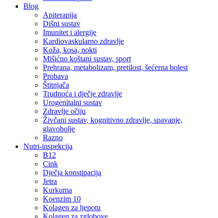
Blog
Apiterapija
Dišni sustav
Imunitet i alergije
Kardiovaskularno zdravlje
Koža, kosa, nokti
Mišićno koštani sustav, sport
Prehrana, metabolizam, pretilost, šećerna bolest
Probava
Štitnjača
Trudnoća i dječje zdravlje
Urogenitalni sustav
Zdravlje očiju
Živčani sustav, kognitivno zdravlje, spavanje,
glavobolje
Razno
Nutri-inspekcija
B12
Cink
Dječja konstipacija
Jetra
Kurkuma
Koenzim 10
Kolagen za ljepotu
Kolagen za zglobove