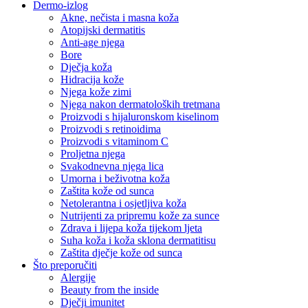
Dermo-izlog
Akne, nečista i masna koža
Atopijski dermatitis
Anti-age njega
Bore
Dječja koža
Hidracija kože
Njega kože zimi
Njega nakon dermatoloških tretmana
Proizvodi s hijaluronskom kiselinom
Proizvodi s retinoidima
Proizvodi s vitaminom C
Proljetna njega
Svakodnevna njega lica
Umorna i beživotna koža
Zaštita kože od sunca
Netolerantna i osjetljiva koža
Nutrijenti za pripremu kože za sunce
Zdrava i lijepa koža tijekom ljeta
Suha koža i koža sklona dermatitisu
Zaštita dječje kože od sunca
Što preporučiti
Alergije
Beauty from the inside
Dječji imunitet