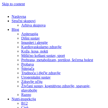
Skip to content
Naslovna
Stručni skupovi
Arhiva skupova
Blog
Apiterapija
Dišni sustav
Imunitet i alergije
Kardiovaskularno zdravlje
Koža, kosa, nokti
Mišićno koštani sustav, sport
Prehrana, metabolizam, pretilost, šećerna bolest
Probava
Štitnjača
Trudnoća i dječje zdravlje
Urogenitalni sustav
Zdravlje očiju
Živčani sustav, kognitivno zdravlje, spavanje,
glavobolje
Razno
Nutri-inspekcija
B12
Cink