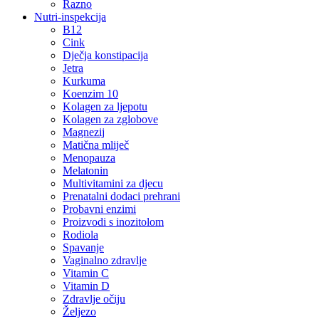
Razno
Nutri-inspekcija
B12
Cink
Dječja konstipacija
Jetra
Kurkuma
Koenzim 10
Kolagen za ljepotu
Kolagen za zglobove
Magnezij
Matična mliječ
Menopauza
Melatonin
Multivitamini za djecu
Prenatalni dodaci prehrani
Probavni enzimi
Proizvodi s inozitolom
Rodiola
Spavanje
Vaginalno zdravlje
Vitamin C
Vitamin D
Zdravlje očiju
Željezo