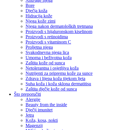
Anti-age njega
Bore
Dječja koža
Hidracija kože
Njega kože zimi
Njega nakon dermatoloških tretmana
Proizvodi s hijaluronskom kiselinom
Proizvodi s retinoidima
Proizvodi s vitaminom C
Proljetna njega
Svakodnevna njega lica
Umorna i beživotna koža
Zaštita kože od sunca
Netolerantna i osjetljiva koža
Nutrijenti za pripremu kože za sunce
Zdrava i lijepa koža tijekom ljeta
Suha koža i koža sklona dermatitisu
Zaštita dječje kože od sunca
Što preporučiti
Alergije
Beauty from the inside
Dječji imunitet
Jetra
Koža, kosa, nokti
Magenzij