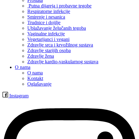
Prostata
Putna dijareja i probavne tegobe
Respiratorne infekcije
Smirenje i nesanica
Trudnice i dojilje
Ublažavanje želučanih tegoba
Vaginalne infekcije
Vegetarijanci i vegani
Zdravlje srca i krvožilnog sustava
Zdravlje starijih osoba
Zdravlje žena
Zdravlje kardio-vaskularnog sustava
O nama
O nama
Kontakt
Oglašavanje
Instagram