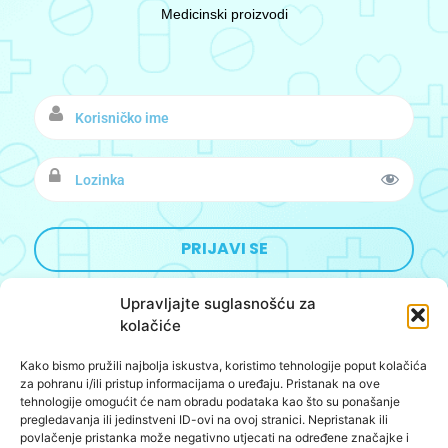
Medicinski proizvodi
Upravljajte suglasnošću za
kolačiće
Kako bismo pružili najbolja iskustva, koristimo tehnologije poput kolačića
Designed&Developed by:
BoomBushBoo
za pohranu i/ili pristup informacijama o uređaju. Pristanak na ove
tehnologije omogućit će nam obradu podataka kao što su ponašanje
O nama
pregledavanja ili jedinstveni ID-ovi na ovoj stranici. Nepristanak ili
povlačenje pristanka može negativno utjecati na određene značajke i