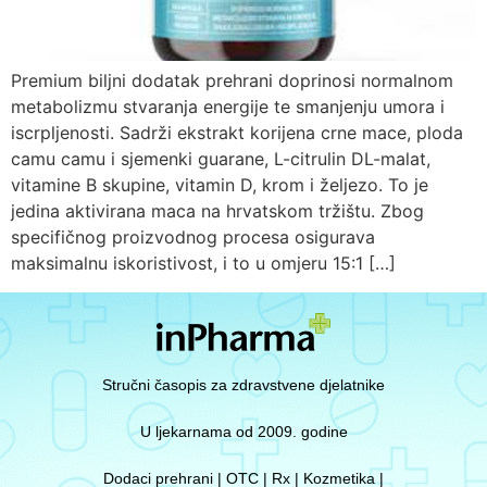
Premium biljni dodatak prehrani doprinosi normalnom
metabolizmu stvaranja energije te smanjenju umora i
iscrpljenosti. Sadrži ekstrakt korijena crne mace, ploda
camu camu i sjemenki guarane, L-citrulin DL-malat,
vitamine B skupine, vitamin D, krom i željezo. To je
jedina aktivirana maca na hrvatskom tržištu. Zbog
specifičnog proizvodnog procesa osigurava
maksimalnu iskoristivost, i to u omjeru 15:1 […]
Stručni časopis za zdravstvene djelatnike
U ljekarnama od 2009. godine
Dodaci prehrani | OTC | Rx | Kozmetika |