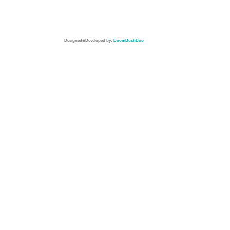
Designed&Developed by:
BoomBushBoo