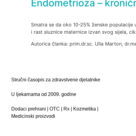
Endometrioza – kronič
Smatra se da oko 10-25% ženske populacije u 
i rast sluznice maternice izvan svog sijela, c
Autorica članka: prim.dr.sc. Ulla Marton, dr.m
Stručni časopis za zdravstvene djelatnike
U ljekarnama od 2009. godine
Dodaci prehrani | OTC | Rx | Kozmetika |
Medicinski proizvodi