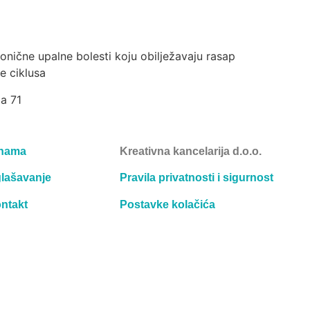
nične upalne bolesti koju obilježavaju rasap
e ciklusa
ma 71
nama
Kreativna kancelarija d.o.o.
lašavanje
Pravila privatnosti i sigurnost
ntakt
Postavke kolačića