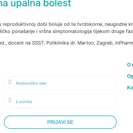
na upalna bolest
reproduktivnoj dobi boluje od te tvrdokorne, neugodne kro
ikličko ponašanje i vršna simptomatologija tijekom druge faz
ed., docent na SSST, Poliklinika dr. Marton, Zagreb, inPhar
O 
Og
Ko