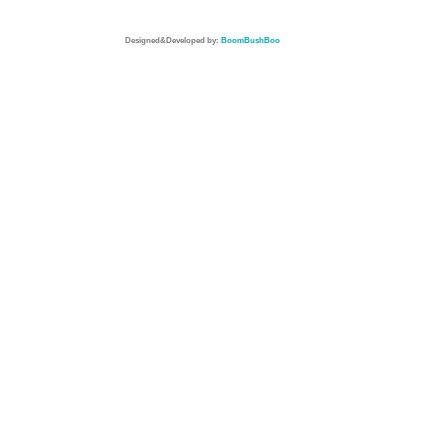
Designed&Developed by:
BoomBushBoo