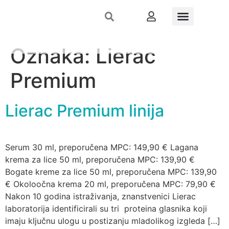
Stručni skupovi
Nutri-inspekcija
Dermo-izlog
Što preporučiti
Oznaka:
Lierac
Registrirajte se
Premium
Lierac Premium linija
Serum 30 ml, preporučena MPC: 149,90 € Lagana
krema za lice 50 ml, preporučena MPC: 139,90 €
Bogate kreme za lice 50 ml, preporučena MPC: 139,90
€ Okoloočna krema 20 ml, preporučena MPC: 79,90 €
Nakon 10 godina istraživanja, znanstvenici Lierac
laboratorija identificirali su tri proteina glasnika koji
imaju ključnu ulogu u postizanju mladolikog izgleda […]