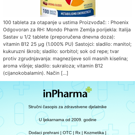
100 tableta za otapanje u ustima Proizvođač: : Phoenix
Odgovoran za RH: Mondo Pharm Zemlja porijekla: Italija
Sastav u 1/2 tablete (preporučena dnevna doza):
vitamin B12 25 µg (1.000% PU) Sastojci: sladilo: manitol;
kukuruzni škrob; sladilo: sorbitol; sok od repe; tvar
protiv zgrudnjavanja: magnezijeve soli masnih kiselina;
aroma višnje; sladilo: sukraloza; vitamin B12
(cijanokobalamin). Način […]
Stručni časopis za zdravstvene djelatnike
U ljekarnama od 2009. godine
Dodaci prehrani | OTC | Rx | Kozmetika |