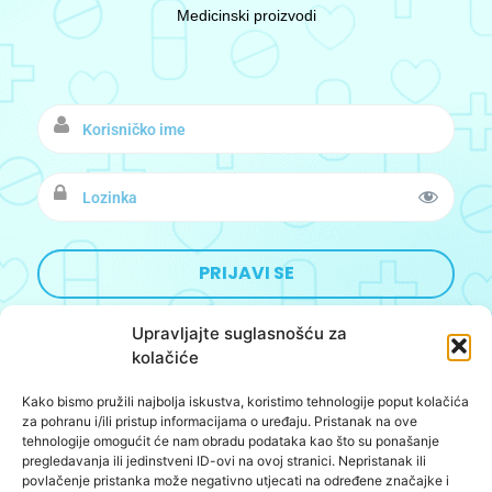
Medicinski proizvodi
Upravljajte suglasnošću za
kolačiće
Kako bismo pružili najbolja iskustva, koristimo tehnologije poput kolačića
Designed&Developed by:
BoomBushBoo
za pohranu i/ili pristup informacijama o uređaju. Pristanak na ove
tehnologije omogućit će nam obradu podataka kao što su ponašanje
O nama
pregledavanja ili jedinstveni ID-ovi na ovoj stranici. Nepristanak ili
povlačenje pristanka može negativno utjecati na određene značajke i