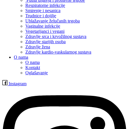
Putna dijareja i probavne tegobe
Respiratorne infekcije
Smirenje i nesanica
Trudnice i dojilje
Ublažavanje želučanih tegoba
Vaginalne infekcije
Vegetarijanci i vegani
Zdravlje srca i krvožilnog sustava
Zdravlje starijih osoba
Zdravlje žena
Zdravlje kardio-vaskularnog sustava
O nama
O nama
Kontakt
Oglašavanje
Instagram