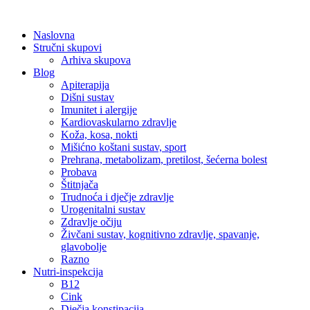
Skip
to
Naslovna
content
Stručni skupovi
Arhiva skupova
Blog
Apiterapija
Dišni sustav
Imunitet i alergije
Kardiovaskularno zdravlje
Koža, kosa, nokti
Mišićno koštani sustav, sport
Prehrana, metabolizam, pretilost, šećerna bolest
Probava
Štitnjača
Trudnoća i dječje zdravlje
Urogenitalni sustav
Zdravlje očiju
Živčani sustav, kognitivno zdravlje, spavanje,
glavobolje
Razno
Nutri-inspekcija
B12
Cink
Dječja konstipacija