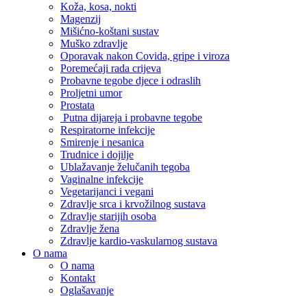
Koža, kosa, nokti
Magenzij
Mišićno-koštani sustav
Muško zdravlje
Oporavak nakon Covida, gripe i viroza
Poremećaji rada crijeva
Probavne tegobe djece i odraslih
Proljetni umor
Prostata
Putna dijareja i probavne tegobe
Respiratorne infekcije
Smirenje i nesanica
Trudnice i dojilje
Ublažavanje želučanih tegoba
Vaginalne infekcije
Vegetarijanci i vegani
Zdravlje srca i krvožilnog sustava
Zdravlje starijih osoba
Zdravlje žena
Zdravlje kardio-vaskularnog sustava
O nama
O nama
Kontakt
Oglašavanje