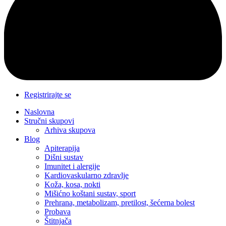
Registrirajte se
Naslovna
Stručni skupovi
Arhiva skupova
Blog
Apiterapija
Dišni sustav
Imunitet i alergije
Kardiovaskularno zdravlje
Koža, kosa, nokti
Mišićno koštani sustav, sport
Prehrana, metabolizam, pretilost, šećerna bolest
Probava
Štitnjača