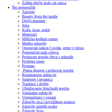
Zaštita dječje kože od sunca
Što preporučiti
Alergije
Beauty from the inside
Dječji imunitet
Jetra
Koža, kosa, nokti
Magenzij
Mišićno-koštani sustav
Muško zdravlje
Oporavak nakon Covida, gripe i viroza
Poremećaji rada crijeva
Probavne tegobe djece i odraslih
Proljetni umor
Prostata
Putna dijareja i probavne tegobe
Respiratorne infekcije
Smirenje i nesanica
Trudnice i dojilje
Ublažavanje želučanih tegoba
Vaginalne infekcije
Vegetarijanci i vegani
Zdravlje srca i krvožilnog sustava
Zdravlje starijih osoba
Zdravlje žena