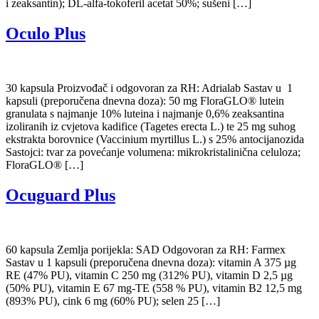
i zeaksantin); DL-alfa-tokoferil acetat 50%; sušeni […]
Oculo Plus
30 kapsula Proizvođač i odgovoran za RH: Adrialab Sastav u 1
kapsuli (preporučena dnevna doza): 50 mg FloraGLO® lutein
granulata s najmanje 10% luteina i najmanje 0,6% zeaksantina
izoliranih iz cvjetova kadifice (Tagetes erecta L.) te 25 mg suhog
ekstrakta borovnice (Vaccinium myrtillus L.) s 25% antocijanozida
Sastojci: tvar za povećanje volumena: mikrokristalinična celuloza;
FloraGLO® […]
Ocuguard Plus
60 kapsula Zemlja porijekla: SAD Odgovoran za RH: Farmex
Sastav u 1 kapsuli (preporučena dnevna doza): vitamin A 375 µg
RE (47% PU), vitamin C 250 mg (312% PU), vitamin D 2,5 µg
(50% PU), vitamin E 67 mg-TE (558 % PU), vitamin B2 12,5 mg
(893% PU), cink 6 mg (60% PU); selen 25 […]