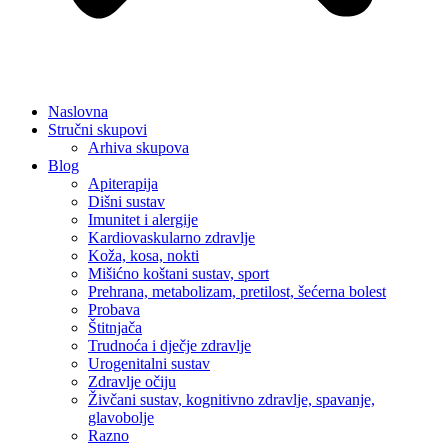
Naslovna
Stručni skupovi
Arhiva skupova
Blog
Apiterapija
Dišni sustav
Imunitet i alergije
Kardiovaskularno zdravlje
Koža, kosa, nokti
Mišićno koštani sustav, sport
Prehrana, metabolizam, pretilost, šećerna bolest
Probava
Štitnjača
Trudnoća i dječje zdravlje
Urogenitalni sustav
Zdravlje očiju
Živčani sustav, kognitivno zdravlje, spavanje,
glavobolje
Razno