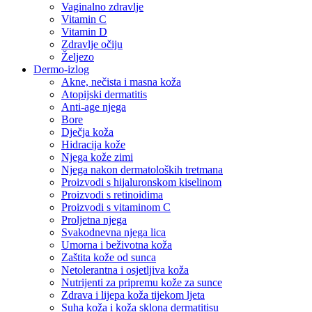
Vaginalno zdravlje
Vitamin C
Vitamin D
Zdravlje očiju
Željezo
Dermo-izlog
Akne, nečista i masna koža
Atopijski dermatitis
Anti-age njega
Bore
Dječja koža
Hidracija kože
Njega kože zimi
Njega nakon dermatoloških tretmana
Proizvodi s hijaluronskom kiselinom
Proizvodi s retinoidima
Proizvodi s vitaminom C
Proljetna njega
Svakodnevna njega lica
Umorna i beživotna koža
Zaštita kože od sunca
Netolerantna i osjetljiva koža
Nutrijenti za pripremu kože za sunce
Zdrava i lijepa koža tijekom ljeta
Suha koža i koža sklona dermatitisu