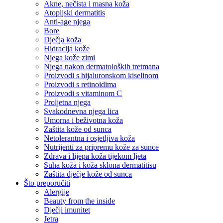
Akne, nečista i masna koža
Atopijski dermatitis
Anti-age njega
Bore
Dječja koža
Hidracija kože
Njega kože zimi
Njega nakon dermatoloških tretmana
Proizvodi s hijaluronskom kiselinom
Proizvodi s retinoidima
Proizvodi s vitaminom C
Proljetna njega
Svakodnevna njega lica
Umorna i beživotna koža
Zaštita kože od sunca
Netolerantna i osjetljiva koža
Nutrijenti za pripremu kože za sunce
Zdrava i lijepa koža tijekom ljeta
Suha koža i koža sklona dermatitisu
Zaštita dječje kože od sunca
Što preporučiti
Alergije
Beauty from the inside
Dječji imunitet
Jetra