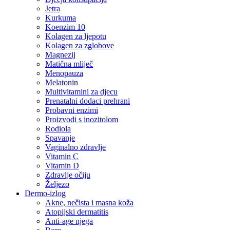
Jetra
Kurkuma
Koenzim 10
Kolagen za ljepotu
Kolagen za zglobove
Magnezij
Matična mliječ
Menopauza
Melatonin
Multivitamini za djecu
Prenatalni dodaci prehrani
Probavni enzimi
Proizvodi s inozitolom
Rodiola
Spavanje
Vaginalno zdravlje
Vitamin C
Vitamin D
Zdravlje očiju
Željezo
Dermo-izlog
Akne, nečista i masna koža
Atopijski dermatitis
Anti-age njega