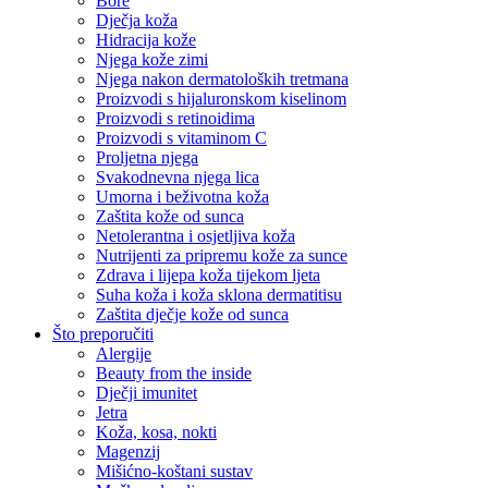
Bore
Dječja koža
Hidracija kože
Njega kože zimi
Njega nakon dermatoloških tretmana
Proizvodi s hijaluronskom kiselinom
Proizvodi s retinoidima
Proizvodi s vitaminom C
Proljetna njega
Svakodnevna njega lica
Umorna i beživotna koža
Zaštita kože od sunca
Netolerantna i osjetljiva koža
Nutrijenti za pripremu kože za sunce
Zdrava i lijepa koža tijekom ljeta
Suha koža i koža sklona dermatitisu
Zaštita dječje kože od sunca
Što preporučiti
Alergije
Beauty from the inside
Dječji imunitet
Jetra
Koža, kosa, nokti
Magenzij
Mišićno-koštani sustav