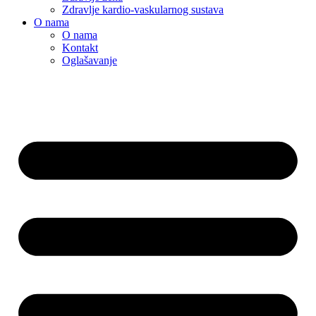
Zdravlje kardio-vaskularnog sustava
O nama
O nama
Kontakt
Oglašavanje