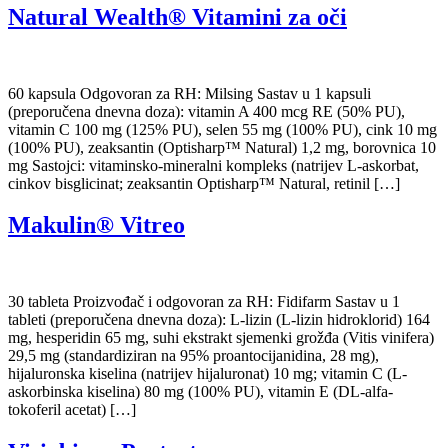
Natural Wealth® Vitamini za oči
60 kapsula Odgovoran za RH: Milsing Sastav u 1 kapsuli
(preporučena dnevna doza): vitamin A 400 mcg RE (50% PU),
vitamin C 100 mg (125% PU), selen 55 mg (100% PU), cink 10 mg
(100% PU), zeaksantin (Optisharp™ Natural) 1,2 mg, borovnica 10
mg Sastojci: vitaminsko-mineralni kompleks (natrijev L-askorbat,
cinkov bisglicinat; zeaksantin Optisharp™ Natural, retinil […]
Makulin® Vitreo
30 tableta Proizvođač i odgovoran za RH: Fidifarm Sastav u 1
tableti (preporučena dnevna doza): L-lizin (L-lizin hidroklorid) 164
mg, hesperidin 65 mg, suhi ekstrakt sjemenki grožđa (Vitis vinifera)
29,5 mg (standardiziran na 95% proantocijanidina, 28 mg),
hijaluronska kiselina (natrijev hijaluronat) 10 mg; vitamin C (L-
askorbinska kiselina) 80 mg (100% PU), vitamin E (DL-alfa-
tokoferil acetat) […]