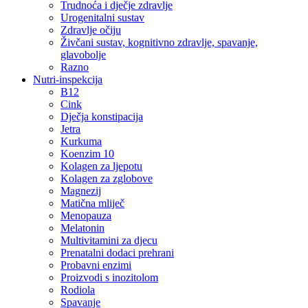
Trudnoća i dječje zdravlje
Urogenitalni sustav
Zdravlje očiju
Živčani sustav, kognitivno zdravlje, spavanje,
glavobolje
Razno
Nutri-inspekcija
B12
Cink
Dječja konstipacija
Jetra
Kurkuma
Koenzim 10
Kolagen za ljepotu
Kolagen za zglobove
Magnezij
Matična mliječ
Menopauza
Melatonin
Multivitamini za djecu
Prenatalni dodaci prehrani
Probavni enzimi
Proizvodi s inozitolom
Rodiola
Spavanje