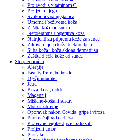
Proizvodi s vitaminom C
Proljetna njega
Svakodnevna njega lica
Umorna i beživotna koža
Zaštita kože od sunca
Netolerantna i osjetljiva koža
Nutrijenti za pripremu kože za sunce
Zdrava i lijepa koža tijekom ljeta
Suha koža i koža sklona dermatitisu
Zaštita dječje kože od sunca
Što preporučiti
Alergije
Beauty from the inside
Dječji imunitet
Jetra
Koža, kosa, nokti
Magenzij
Mišićno-koštani sustav
Muško zdravlje
Oporavak nakon Covida, gripe i viroza
Poremećaji rada crijeva
Probavne tegobe djece i odraslih
Proljetni umor
Prostata