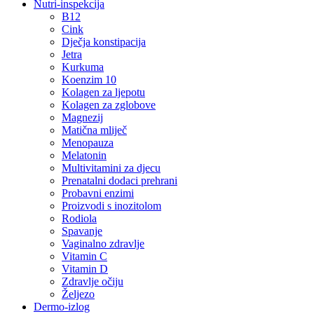
Nutri-inspekcija
B12
Cink
Dječja konstipacija
Jetra
Kurkuma
Koenzim 10
Kolagen za ljepotu
Kolagen za zglobove
Magnezij
Matična mliječ
Menopauza
Melatonin
Multivitamini za djecu
Prenatalni dodaci prehrani
Probavni enzimi
Proizvodi s inozitolom
Rodiola
Spavanje
Vaginalno zdravlje
Vitamin C
Vitamin D
Zdravlje očiju
Željezo
Dermo-izlog