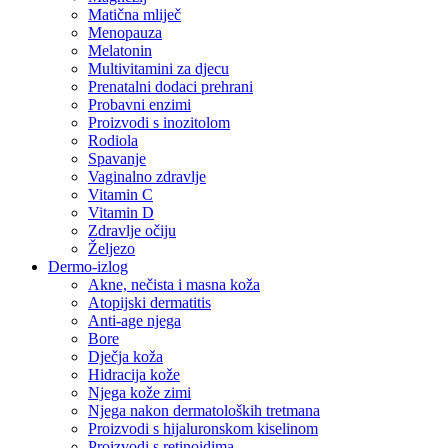
Matična mliječ
Menopauza
Melatonin
Multivitamini za djecu
Prenatalni dodaci prehrani
Probavni enzimi
Proizvodi s inozitolom
Rodiola
Spavanje
Vaginalno zdravlje
Vitamin C
Vitamin D
Zdravlje očiju
Željezo
Dermo-izlog
Akne, nečista i masna koža
Atopijski dermatitis
Anti-age njega
Bore
Dječja koža
Hidracija kože
Njega kože zimi
Njega nakon dermatoloških tretmana
Proizvodi s hijaluronskom kiselinom
Proizvodi s retinoidima