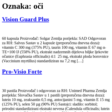
Oznaka:
oči
Vision Guard Plus
60 kapsula Proizvođač: Solgar Zemlja porijekla: SAD Odgovoran
za RH: Salvus Sastav u 2 kapsule (preporučena dnevna doza):
vitamin C 300 mg (375% PU), taurin 100 mg, vitamin E 67 mg α-
TE=100 IJ (558% PU), ekstrakt nadzemnih dijelova biljke ljekovite
očanice (Euphrasia officinalis) 4:1 25 mg, ekstrakt ploda borovnice
(Vaccinium myrtillus) standardiziran na 7,2 mg […]
Pro-Visio Forte
30 pastila Proizvođač i odgovoran za RH: Unimed Pharma Zemlja
porijekla: Slovačka Sastav u 1 pastili (preporučena dnevna doza):
lutein 10 mg, zeaksantin 0,5 mg, antocijanini 5 mg, vitamin E 15 mg
(125% PU), selen 50 µg (90% PU) Sastojci: sladilo: sorbitol;
prirodni standardizirani ekstrakt nevena (Calendula officinalis; lutein