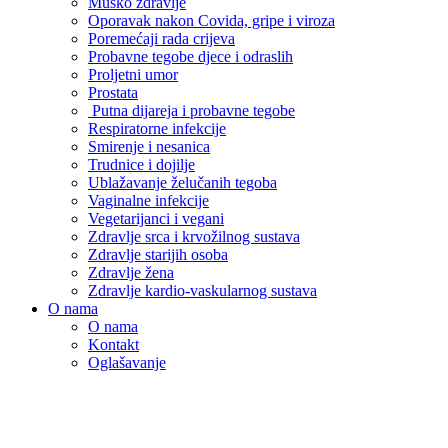
Muško zdravlje
Oporavak nakon Covida, gripe i viroza
Poremećaji rada crijeva
Probavne tegobe djece i odraslih
Proljetni umor
Prostata
Putna dijareja i probavne tegobe
Respiratorne infekcije
Smirenje i nesanica
Trudnice i dojilje
Ublažavanje želučanih tegoba
Vaginalne infekcije
Vegetarijanci i vegani
Zdravlje srca i krvožilnog sustava
Zdravlje starijih osoba
Zdravlje žena
Zdravlje kardio-vaskularnog sustava
O nama
O nama
Kontakt
Oglašavanje