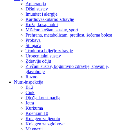
Apiterapija
Dišni sustav
Imunitet i alergije
Kardiovaskularno zdravlje
Koža, kosa, nokti
Mišićno koštani sustav, sport
Prehrana, metabolizam, pretilost, šećerna bolest
Probava
Štitnjača
Trudnoća i dječje zdravlje
Urogenitalni sustav
Zdravlje očiju
Živčani sustav, kognitivno zdravlje, spavanje,
glavobolje
Razno
Nutri-inspekcija
B12
Cink
Dječja konstipacija
Jetra
Kurkuma
Koenzim 10
Kolagen za ljepotu
Kolagen za zglobove
Magnezij