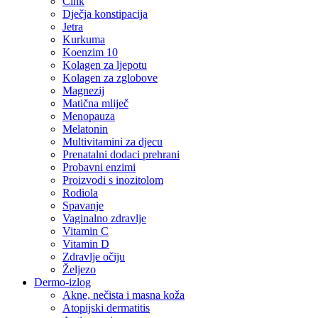
Cink
Dječja konstipacija
Jetra
Kurkuma
Koenzim 10
Kolagen za ljepotu
Kolagen za zglobove
Magnezij
Matična mliječ
Menopauza
Melatonin
Multivitamini za djecu
Prenatalni dodaci prehrani
Probavni enzimi
Proizvodi s inozitolom
Rodiola
Spavanje
Vaginalno zdravlje
Vitamin C
Vitamin D
Zdravlje očiju
Željezo
Dermo-izlog
Akne, nečista i masna koža
Atopijski dermatitis