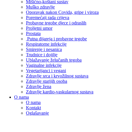
Mišićno-koštani sustav
Muško zdravlje
Oporavak nakon Covida, gripe i viroza
Poremećaji rada crijeva
Probavne tegobe djece i odraslih
Proljetni umor
Prostata
Putna dijareja i probavne tegobe
Respiratorne infekcije
Smirenje i nesanica
Trudnice i dojilje
Ublažavanje želučanih tegoba
Vaginalne infekcije
Vegetarijanci i vegani
Zdravlje srca i krvožilnog sustava
Zdravlje starijih osoba
Zdravlje žena
Zdravlje kardio-vaskularnog sustava
O nama
O nama
Kontakt
Oglašavanje