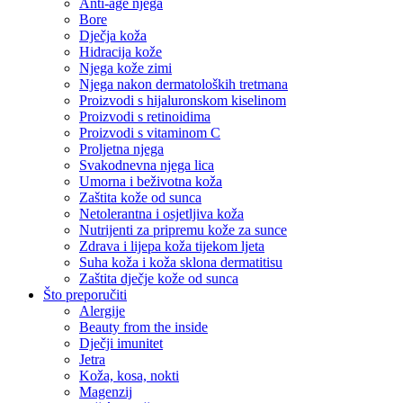
Anti-age njega
Bore
Dječja koža
Hidracija kože
Njega kože zimi
Njega nakon dermatoloških tretmana
Proizvodi s hijaluronskom kiselinom
Proizvodi s retinoidima
Proizvodi s vitaminom C
Proljetna njega
Svakodnevna njega lica
Umorna i beživotna koža
Zaštita kože od sunca
Netolerantna i osjetljiva koža
Nutrijenti za pripremu kože za sunce
Zdrava i lijepa koža tijekom ljeta
Suha koža i koža sklona dermatitisu
Zaštita dječje kože od sunca
Što preporučiti
Alergije
Beauty from the inside
Dječji imunitet
Jetra
Koža, kosa, nokti
Magenzij