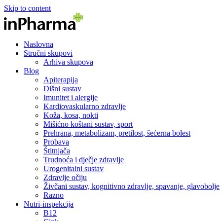
Skip to content
Naslovna
Stručni skupovi
Arhiva skupova
Blog
Apiterapija
Dišni sustav
Imunitet i alergije
Kardiovaskularno zdravlje
Koža, kosa, nokti
Mišićno koštani sustav, sport
Prehrana, metabolizam, pretilost, šećerna bolest
Probava
Štitnjača
Trudnoća i dječje zdravlje
Urogenitalni sustav
Zdravlje očiju
Živčani sustav, kognitivno zdravlje, spavanje, glavobolje
Razno
Nutri-inspekcija
B12