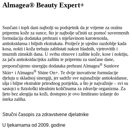
Almagea® Beauty Expert+
Sunčani i topli dani najbolji su podsjetnik da je vrijeme za oralnu
pripremu kože za sunce, što je najbolje učiniti uz pomoć suvremenih
formulacija dodataka prehrani s mješavinom karotenoida,
antioksidansa i biljnih ekstrakata. Proljeće je ujedno razdoblje kada
kosa, nokti i koža trebaju zablistati nakon hladnih, vjetrovitih i
tmurnih zimskih dana. U svrhu obnove i zaštite kože, kose i noktiju,
za jaču antioksidacijsku zaštitu te pripremu za sunčane dane,
®
preporučujemo sinergiju dodataka prehrani Almagea
Sunlove
®
Skin+ i Almagea
Shine On+. Te dvije inovativne formulacije
djeluju u skladnoj sinergiji, jer sadrže sve najsnažnije antioksidanse,
ulja i biljne ekstrakte prirodnog porijekla, a što je najvažnije – svi su
sastojci u fiziološki idealnim količinama za zdravlje organizma. Za
ljeto bez alergija na koži, dostupno je ovo limitirano izdanje do
isteka zaliha.
Stručni časopis za zdravstvene djelatnike
U ljekarnama od 2009. godine