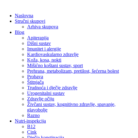
Skip
to
Naslovna
content
Stručni skupovi
Arhiva skupova
Blog
Apiterapija
Dišni sustav
Imunitet i alergije
Kardiovaskularno zdravlje
Koža, kosa, nokti
Mišićno koštani sustav, sport
Prehrana, metabolizam, pretilost, šećerna bolest
Probava
Štitnjača
Trudnoća i dječje zdravlje
Urogenitalni sustav
Zdravlje očiju
Živčani sustav, kognitivno zdravlje, spavanje,
glavobolje
Razno
Nutri-inspekcija
B12
Cink
Dječja konstipacija