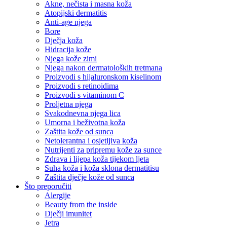
Akne, nečista i masna koža
Atopijski dermatitis
Anti-age njega
Bore
Dječja koža
Hidracija kože
Njega kože zimi
Njega nakon dermatoloških tretmana
Proizvodi s hijaluronskom kiselinom
Proizvodi s retinoidima
Proizvodi s vitaminom C
Proljetna njega
Svakodnevna njega lica
Umorna i beživotna koža
Zaštita kože od sunca
Netolerantna i osjetljiva koža
Nutrijenti za pripremu kože za sunce
Zdrava i lijepa koža tijekom ljeta
Suha koža i koža sklona dermatitisu
Zaštita dječje kože od sunca
Što preporučiti
Alergije
Beauty from the inside
Dječji imunitet
Jetra