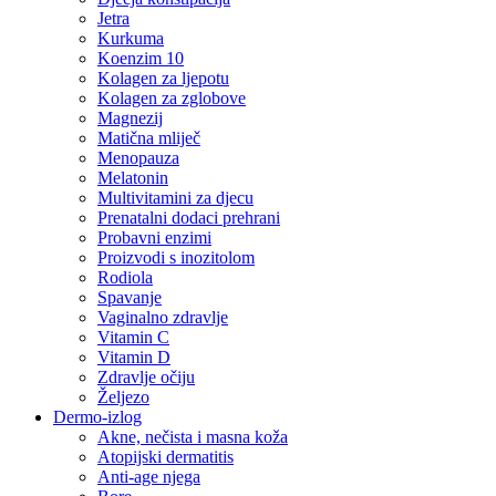
Jetra
Kurkuma
Koenzim 10
Kolagen za ljepotu
Kolagen za zglobove
Magnezij
Matična mliječ
Menopauza
Melatonin
Multivitamini za djecu
Prenatalni dodaci prehrani
Probavni enzimi
Proizvodi s inozitolom
Rodiola
Spavanje
Vaginalno zdravlje
Vitamin C
Vitamin D
Zdravlje očiju
Željezo
Dermo-izlog
Akne, nečista i masna koža
Atopijski dermatitis
Anti-age njega