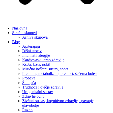
Naslovna
Stručni skupovi
Arhiva skupova
Blog
Apiterapija
Dišni sustav
Imunitet i alergije
Kardiovaskularno zdravlje
Koža, kosa, nokti
Mišićno koštani sustav, sport
Prehrana, metabolizam, pretilost, šećerna bolest
Probava
Štitnjača
Trudnoća i dječje zdravlje
Urogenitalni sustav
Zdravlje očiju
Živčani sustav, kognitivno zdravlje, spavanje,
glavobolje
Razno