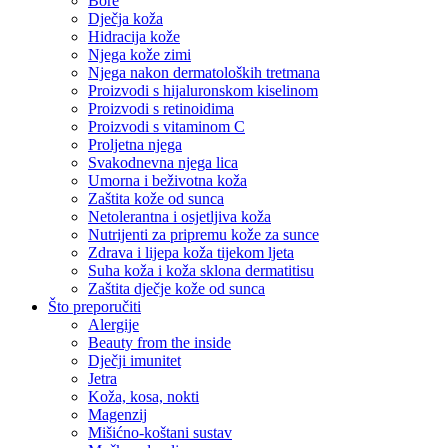
Bore
Dječja koža
Hidracija kože
Njega kože zimi
Njega nakon dermatoloških tretmana
Proizvodi s hijaluronskom kiselinom
Proizvodi s retinoidima
Proizvodi s vitaminom C
Proljetna njega
Svakodnevna njega lica
Umorna i beživotna koža
Zaštita kože od sunca
Netolerantna i osjetljiva koža
Nutrijenti za pripremu kože za sunce
Zdrava i lijepa koža tijekom ljeta
Suha koža i koža sklona dermatitisu
Zaštita dječje kože od sunca
Što preporučiti
Alergije
Beauty from the inside
Dječji imunitet
Jetra
Koža, kosa, nokti
Magenzij
Mišićno-koštani sustav