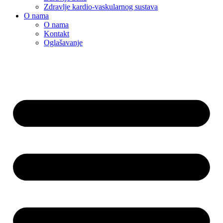
Zdravlje kardio-vaskularnog sustava
O nama
O nama
Kontakt
Oglašavanje