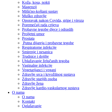
Koža, kosa, nokti
Magenzij
Mišićno-koštani sustav
Muško zdravlje
Oporavak nakon Covida, gripe i viroza
Poremećaji rada crijeva
Probavne tegobe djece i odraslih
Proljetni umor
Prostata
Putna dijareja i probavne tegobe
Respiratorne infekcije
Smirenje i nesanica
Trudnice i dojilje
Ublažavanje želučanih tegoba
Vaginalne infekcije
Vegetarijanci i vegani
Zdravlje srca i krvožilnog sustava
Zdravlje starijih osoba
Zdravlje žena
Zdravlje kardio-vaskularnog sustava
O nama
O nama
Kontakt
Oglašavanje