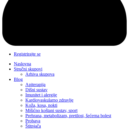
Registrirajte se
Naslovna
Stručni skupovi
Arhiva skupova
Blog
Apiterapija
Dišni sustav
Imunitet i alergije
Kardiovaskularno zdravlje
Koža, kosa, nokti
Mišićno koštani sustav, sport
Prehrana, metabolizam, pretilost, šećerna bolest
Probava
Štitnjača