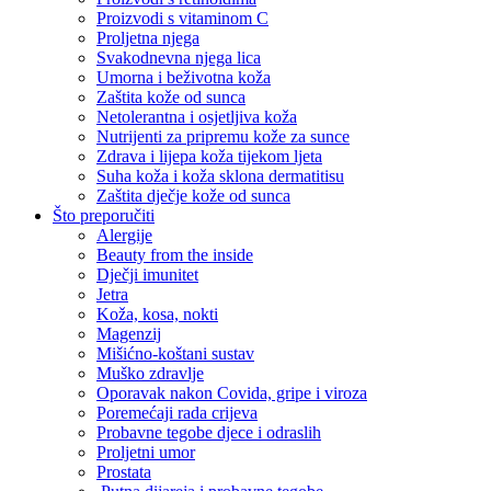
Proizvodi s vitaminom C
Proljetna njega
Svakodnevna njega lica
Umorna i beživotna koža
Zaštita kože od sunca
Netolerantna i osjetljiva koža
Nutrijenti za pripremu kože za sunce
Zdrava i lijepa koža tijekom ljeta
Suha koža i koža sklona dermatitisu
Zaštita dječje kože od sunca
Što preporučiti
Alergije
Beauty from the inside
Dječji imunitet
Jetra
Koža, kosa, nokti
Magenzij
Mišićno-koštani sustav
Muško zdravlje
Oporavak nakon Covida, gripe i viroza
Poremećaji rada crijeva
Probavne tegobe djece i odraslih
Proljetni umor
Prostata