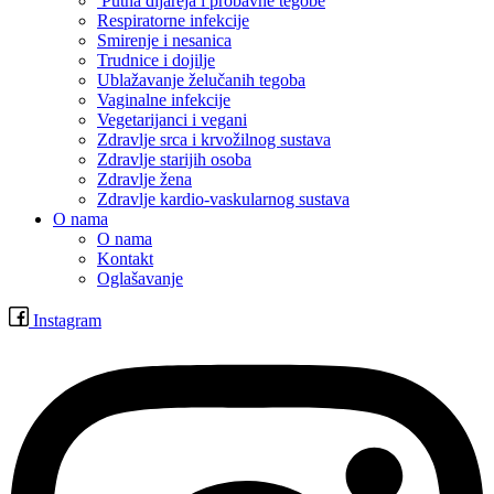
Putna dijareja i probavne tegobe
Respiratorne infekcije
Smirenje i nesanica
Trudnice i dojilje
Ublažavanje želučanih tegoba
Vaginalne infekcije
Vegetarijanci i vegani
Zdravlje srca i krvožilnog sustava
Zdravlje starijih osoba
Zdravlje žena
Zdravlje kardio-vaskularnog sustava
O nama
O nama
Kontakt
Oglašavanje
Instagram