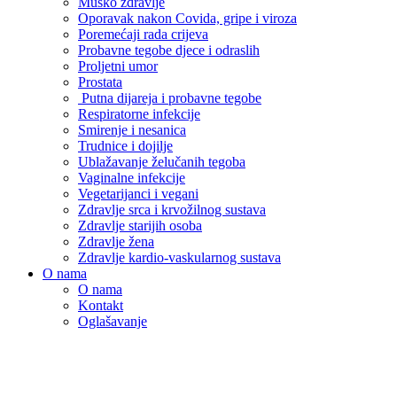
Muško zdravlje
Oporavak nakon Covida, gripe i viroza
Poremećaji rada crijeva
Probavne tegobe djece i odraslih
Proljetni umor
Prostata
Putna dijareja i probavne tegobe
Respiratorne infekcije
Smirenje i nesanica
Trudnice i dojilje
Ublažavanje želučanih tegoba
Vaginalne infekcije
Vegetarijanci i vegani
Zdravlje srca i krvožilnog sustava
Zdravlje starijih osoba
Zdravlje žena
Zdravlje kardio-vaskularnog sustava
O nama
O nama
Kontakt
Oglašavanje