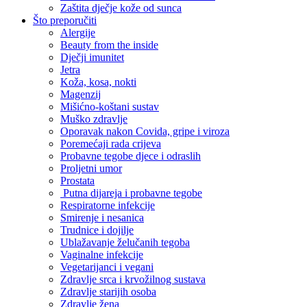
Zaštita dječje kože od sunca
Što preporučiti
Alergije
Beauty from the inside
Dječji imunitet
Jetra
Koža, kosa, nokti
Magenzij
Mišićno-koštani sustav
Muško zdravlje
Oporavak nakon Covida, gripe i viroza
Poremećaji rada crijeva
Probavne tegobe djece i odraslih
Proljetni umor
Prostata
Putna dijareja i probavne tegobe
Respiratorne infekcije
Smirenje i nesanica
Trudnice i dojilje
Ublažavanje želučanih tegoba
Vaginalne infekcije
Vegetarijanci i vegani
Zdravlje srca i krvožilnog sustava
Zdravlje starijih osoba
Zdravlje žena