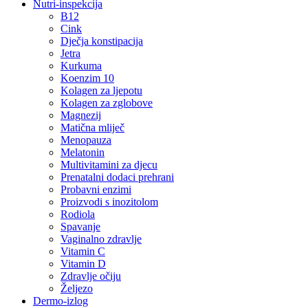
Nutri-inspekcija
B12
Cink
Dječja konstipacija
Jetra
Kurkuma
Koenzim 10
Kolagen za ljepotu
Kolagen za zglobove
Magnezij
Matična mliječ
Menopauza
Melatonin
Multivitamini za djecu
Prenatalni dodaci prehrani
Probavni enzimi
Proizvodi s inozitolom
Rodiola
Spavanje
Vaginalno zdravlje
Vitamin C
Vitamin D
Zdravlje očiju
Željezo
Dermo-izlog