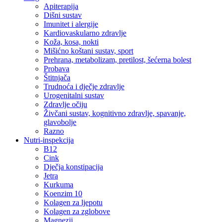
Apiterapija
Dišni sustav
Imunitet i alergije
Kardiovaskularno zdravlje
Koža, kosa, nokti
Mišićno koštani sustav, sport
Prehrana, metabolizam, pretilost, šećerna bolest
Probava
Štitnjača
Trudnoća i dječje zdravlje
Urogenitalni sustav
Zdravlje očiju
Živčani sustav, kognitivno zdravlje, spavanje,
glavobolje
Razno
Nutri-inspekcija
B12
Cink
Dječja konstipacija
Jetra
Kurkuma
Koenzim 10
Kolagen za ljepotu
Kolagen za zglobove
Magnezij