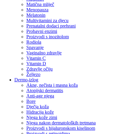
Matična mliječ
Menopauza
Melatonin
Multivitamini za djecu
Prenatalni dodaci prehrani
Probavni enzimi
Proizvodi s inozitolom
Rodiola
Spavanje
Vaginalno zdravlje
Vitamin C
Vitamin D
Zdravlje očiju
Željezo
Dermo-izlog
Akne, nečista i masna koža
Atopijski dermatitis
Anti-age njega
Bore
Dječja koža
Hidracija kože
Njega kože zimi
Njega nakon dermatoloških tretmana
Proizvodi s hijaluronskom kiselinom
Proizvodi s retinoidima