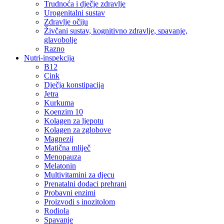
Trudnoća i dječje zdravlje
Urogenitalni sustav
Zdravlje očiju
Živčani sustav, kognitivno zdravlje, spavanje,
glavobolje
Razno
Nutri-inspekcija
B12
Cink
Dječja konstipacija
Jetra
Kurkuma
Koenzim 10
Kolagen za ljepotu
Kolagen za zglobove
Magnezij
Matična mliječ
Menopauza
Melatonin
Multivitamini za djecu
Prenatalni dodaci prehrani
Probavni enzimi
Proizvodi s inozitolom
Rodiola
Spavanje