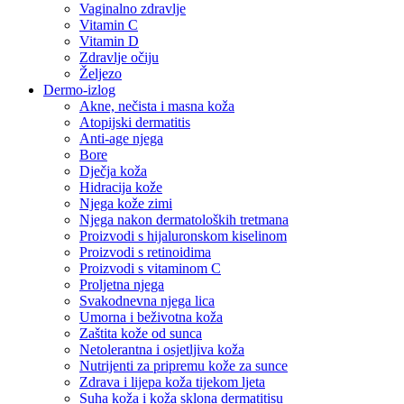
Vaginalno zdravlje
Vitamin C
Vitamin D
Zdravlje očiju
Željezo
Dermo-izlog
Akne, nečista i masna koža
Atopijski dermatitis
Anti-age njega
Bore
Dječja koža
Hidracija kože
Njega kože zimi
Njega nakon dermatoloških tretmana
Proizvodi s hijaluronskom kiselinom
Proizvodi s retinoidima
Proizvodi s vitaminom C
Proljetna njega
Svakodnevna njega lica
Umorna i beživotna koža
Zaštita kože od sunca
Netolerantna i osjetljiva koža
Nutrijenti za pripremu kože za sunce
Zdrava i lijepa koža tijekom ljeta
Suha koža i koža sklona dermatitisu