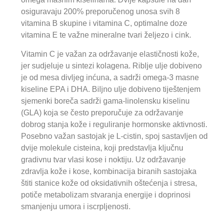
osiguravaju 200% preporučenog unosa svih 8
vitamina B skupine i vitamina C, optimalne doze
vitamina E te važne mineralne tvari željezo i cink.
Vitamin C je važan za održavanje elastičnosti kože,
jer sudjeluje u sintezi kolagena. Riblje ulje dobiveno
je od mesa divljeg inćuna, a sadrži omega-3 masne
kiseline EPA i DHA. Biljno ulje dobiveno tiještenjem
sjemenki boreča sadrži gama-linolensku kiselinu
(GLA) koja se često preporučuje za održavanje
dobrog stanja kože i reguliranje hormonske aktivnosti.
Posebno važan sastojak je L-cistin, spoj sastavljen od
dvije molekule cisteina, koji predstavlja ključnu
gradivnu tvar vlasi kose i noktiju. Uz održavanje
zdravlja kože i kose, kombinacija biranih sastojaka
štiti stanice kože od oksidativnih oštećenja i stresa,
potiče metabolizam stvaranja energije i doprinosi
smanjenju umora i iscrpljenosti.