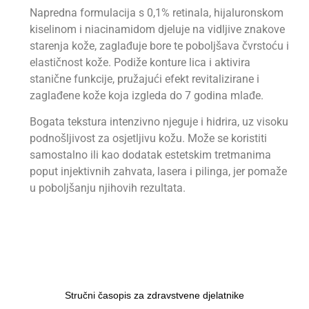
Napredna formulacija s 0,1% retinala, hijaluronskom
kiselinom i niacinamidom djeluje na vidljive znakove
starenja kože, zaglađuje bore te poboljšava čvrstoću i
elastičnost kože. Podiže konture lica i aktivira
stanične funkcije, pružajući efekt revitalizirane i
zaglađene kože koja izgleda do 7 godina mlađe.
Bogata tekstura intenzivno njeguje i hidrira, uz visoku
podnošljivost za osjetljivu kožu. Može se koristiti
samostalno ili kao dodatak estetskim tretmanima
poput injektivnih zahvata, lasera i pilinga, jer pomaže
u poboljšanju njihovih rezultata.
Stručni časopis za zdravstvene djelatnike