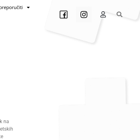
preporučiti
ak na
tetskih
te