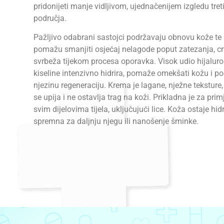
pridonijeti manje vidljivom, ujednačenijem izgledu tret
područja.
Pažljivo odabrani sastojci podržavaju obnovu kože te
pomažu smanjiti osjećaj nelagode poput zatezanja, crv
svrbeža tijekom procesa oporavka. Visok udio hijalur
kiseline intenzivno hidrira, pomaže omekšati kožu i p
njezinu regeneraciju. Krema je lagane, nježne teksture,
se upija i ne ostavlja trag na koži. Prikladna je za pri
svim dijelovima tijela, uključujući lice. Koža ostaje hidr
spremna za daljnju njegu ili nanošenje šminke.