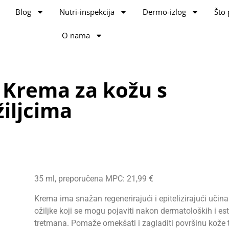
Blog
Nutri-inspekcija
Dermo-izlog
Što 
O nama
® Krema za kožu s
žiljcima
35 ml, preporučena MPC: 21,99 €
Krema ima snažan regenerirajući i epitelizirajući učin
ožiljke koji se mogu pojaviti nakon dermatoloških i es
tretmana. Pomaže omekšati i zagladiti površinu kože 