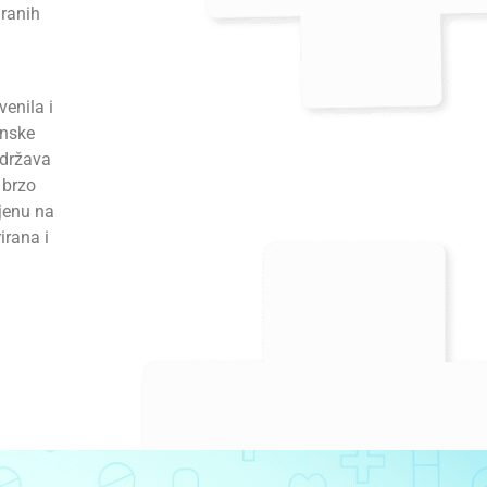
iranih
enila i
onske
održava
 brzo
mjenu na
irana i