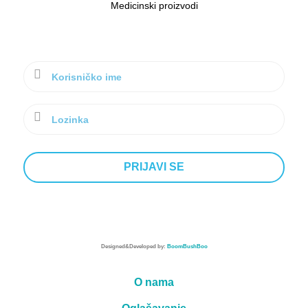
Medicinski proizvodi
Designed&Developed by:
BoomBushBoo
O nama