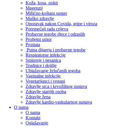
Koža, kosa, nokti
Magenzij
Mišićno-koštani sustav
Muško zdravlje
Oporavak nakon Covida, gripe i viroza
Poremećaji rada crijeva
Probavne tegobe djece i odraslih
Proljetni umor
Prostata
Putna dijareja i probavne tegobe
Respiratorne infekcije
Smirenje i nesanica
Trudnice i dojilje
Ublažavanje želučanih tegoba
Vaginalne infekcije
Vegetarijanci i vegani
Zdravlje srca i krvožilnog sustava
Zdravlje starijih osoba
Zdravlje žena
Zdravlje kardio-vaskularnog sustava
O nama
O nama
Kontakt
Oglašavanje