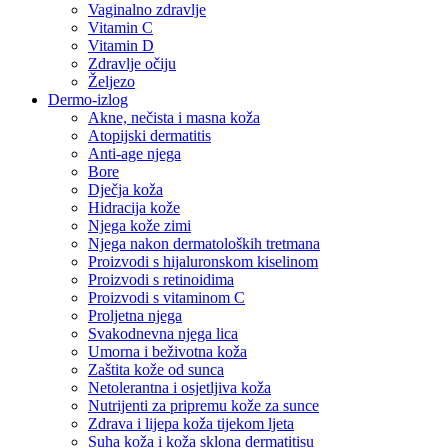
Vaginalno zdravlje
Vitamin C
Vitamin D
Zdravlje očiju
Željezo
Dermo-izlog
Akne, nečista i masna koža
Atopijski dermatitis
Anti-age njega
Bore
Dječja koža
Hidracija kože
Njega kože zimi
Njega nakon dermatoloških tretmana
Proizvodi s hijaluronskom kiselinom
Proizvodi s retinoidima
Proizvodi s vitaminom C
Proljetna njega
Svakodnevna njega lica
Umorna i beživotna koža
Zaštita kože od sunca
Netolerantna i osjetljiva koža
Nutrijenti za pripremu kože za sunce
Zdrava i lijepa koža tijekom ljeta
Suha koža i koža sklona dermatitisu