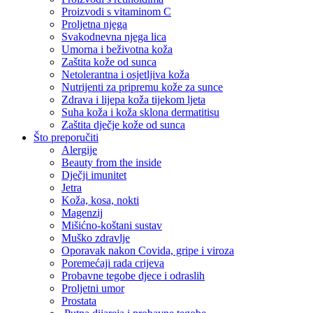
Proizvodi s vitaminom C
Proljetna njega
Svakodnevna njega lica
Umorna i beživotna koža
Zaštita kože od sunca
Netolerantna i osjetljiva koža
Nutrijenti za pripremu kože za sunce
Zdrava i lijepa koža tijekom ljeta
Suha koža i koža sklona dermatitisu
Zaštita dječje kože od sunca
Što preporučiti
Alergije
Beauty from the inside
Dječji imunitet
Jetra
Koža, kosa, nokti
Magenzij
Mišićno-koštani sustav
Muško zdravlje
Oporavak nakon Covida, gripe i viroza
Poremećaji rada crijeva
Probavne tegobe djece i odraslih
Proljetni umor
Prostata