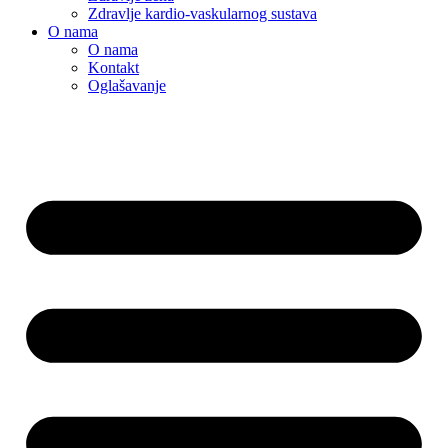
Zdravlje kardio-vaskularnog sustava
O nama
O nama
Kontakt
Oglašavanje