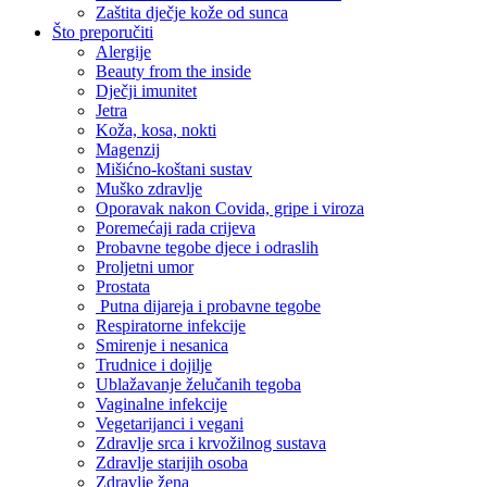
Zaštita dječje kože od sunca
Što preporučiti
Alergije
Beauty from the inside
Dječji imunitet
Jetra
Koža, kosa, nokti
Magenzij
Mišićno-koštani sustav
Muško zdravlje
Oporavak nakon Covida, gripe i viroza
Poremećaji rada crijeva
Probavne tegobe djece i odraslih
Proljetni umor
Prostata
Putna dijareja i probavne tegobe
Respiratorne infekcije
Smirenje i nesanica
Trudnice i dojilje
Ublažavanje želučanih tegoba
Vaginalne infekcije
Vegetarijanci i vegani
Zdravlje srca i krvožilnog sustava
Zdravlje starijih osoba
Zdravlje žena