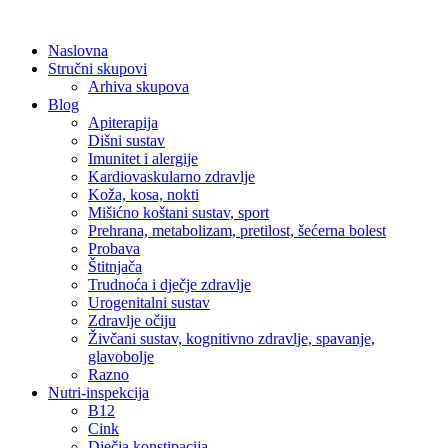
Skip
to
Naslovna
content
Stručni skupovi
Arhiva skupova
Blog
Apiterapija
Dišni sustav
Imunitet i alergije
Kardiovaskularno zdravlje
Koža, kosa, nokti
Mišićno koštani sustav, sport
Prehrana, metabolizam, pretilost, šećerna bolest
Probava
Štitnjača
Trudnoća i dječje zdravlje
Urogenitalni sustav
Zdravlje očiju
Živčani sustav, kognitivno zdravlje, spavanje,
glavobolje
Razno
Nutri-inspekcija
B12
Cink
Dječja konstipacija