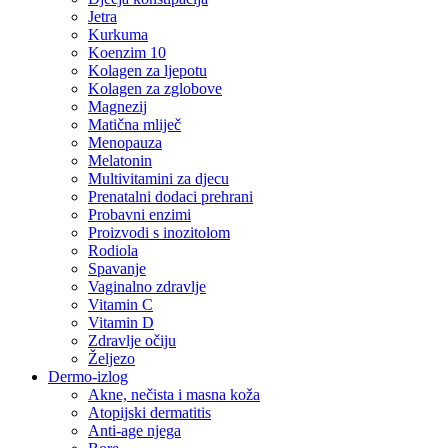
Jetra
Kurkuma
Koenzim 10
Kolagen za ljepotu
Kolagen za zglobove
Magnezij
Matična mliječ
Menopauza
Melatonin
Multivitamini za djecu
Prenatalni dodaci prehrani
Probavni enzimi
Proizvodi s inozitolom
Rodiola
Spavanje
Vaginalno zdravlje
Vitamin C
Vitamin D
Zdravlje očiju
Željezo
Dermo-izlog
Akne, nečista i masna koža
Atopijski dermatitis
Anti-age njega