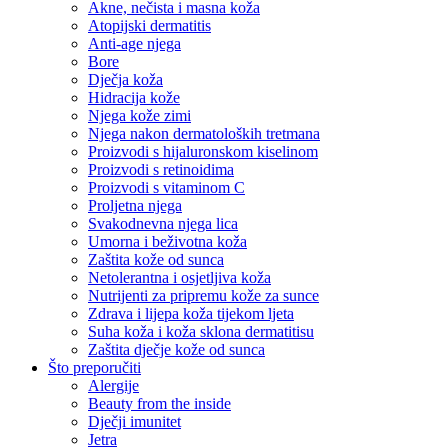
Akne, nečista i masna koža
Atopijski dermatitis
Anti-age njega
Bore
Dječja koža
Hidracija kože
Njega kože zimi
Njega nakon dermatoloških tretmana
Proizvodi s hijaluronskom kiselinom
Proizvodi s retinoidima
Proizvodi s vitaminom C
Proljetna njega
Svakodnevna njega lica
Umorna i beživotna koža
Zaštita kože od sunca
Netolerantna i osjetljiva koža
Nutrijenti za pripremu kože za sunce
Zdrava i lijepa koža tijekom ljeta
Suha koža i koža sklona dermatitisu
Zaštita dječje kože od sunca
Što preporučiti
Alergije
Beauty from the inside
Dječji imunitet
Jetra