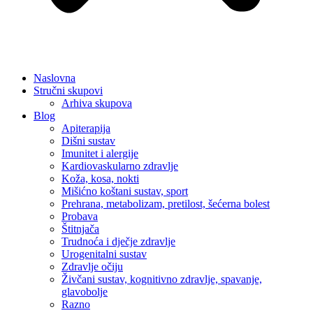
Naslovna
Stručni skupovi
Arhiva skupova
Blog
Apiterapija
Dišni sustav
Imunitet i alergije
Kardiovaskularno zdravlje
Koža, kosa, nokti
Mišićno koštani sustav, sport
Prehrana, metabolizam, pretilost, šećerna bolest
Probava
Štitnjača
Trudnoća i dječje zdravlje
Urogenitalni sustav
Zdravlje očiju
Živčani sustav, kognitivno zdravlje, spavanje,
glavobolje
Razno