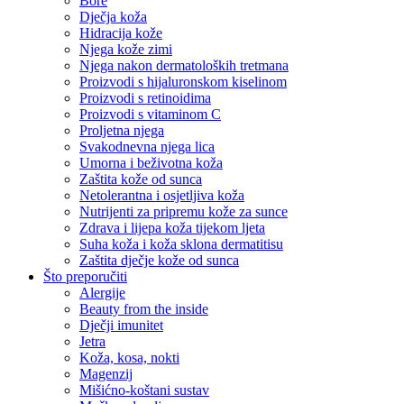
Bore
Dječja koža
Hidracija kože
Njega kože zimi
Njega nakon dermatoloških tretmana
Proizvodi s hijaluronskom kiselinom
Proizvodi s retinoidima
Proizvodi s vitaminom C
Proljetna njega
Svakodnevna njega lica
Umorna i beživotna koža
Zaštita kože od sunca
Netolerantna i osjetljiva koža
Nutrijenti za pripremu kože za sunce
Zdrava i lijepa koža tijekom ljeta
Suha koža i koža sklona dermatitisu
Zaštita dječje kože od sunca
Što preporučiti
Alergije
Beauty from the inside
Dječji imunitet
Jetra
Koža, kosa, nokti
Magenzij
Mišićno-koštani sustav