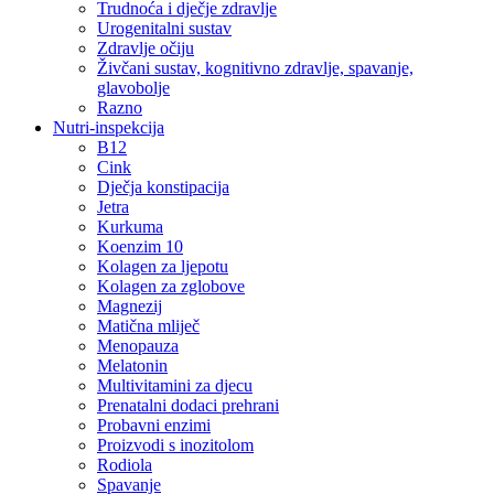
Trudnoća i dječje zdravlje
Urogenitalni sustav
Zdravlje očiju
Živčani sustav, kognitivno zdravlje, spavanje,
glavobolje
Razno
Nutri-inspekcija
B12
Cink
Dječja konstipacija
Jetra
Kurkuma
Koenzim 10
Kolagen za ljepotu
Kolagen za zglobove
Magnezij
Matična mliječ
Menopauza
Melatonin
Multivitamini za djecu
Prenatalni dodaci prehrani
Probavni enzimi
Proizvodi s inozitolom
Rodiola
Spavanje