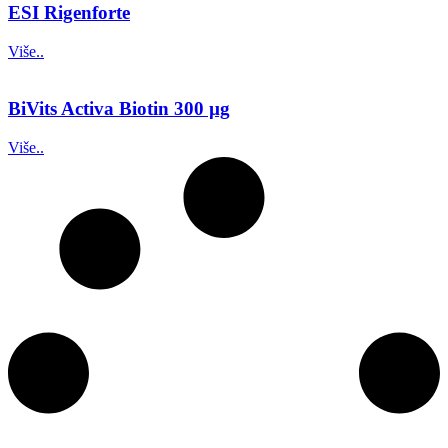
ESI Rigenforte
Više..
BiVits Activa Biotin 300 µg
Više..