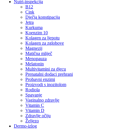
Nutri-inspekcija
B12
Cink
Dječja konstipacija
Jetra
Kurkuma
Koenzim 10
Kolagen za ljepotu
Kolagen za zglobove
Magnezij
Matična mliječ
Menopauza
Melatonin
Multivitamini za djecu
Prenatalni dodaci prehrani
Probavni enzimi
Proizvodi s inozitolom
Rodiola
Spavanje
Vaginalno zdravlje
Vitamin C
Vitamin D
Zdravlje očiju
Željezo
Dermo-izlog