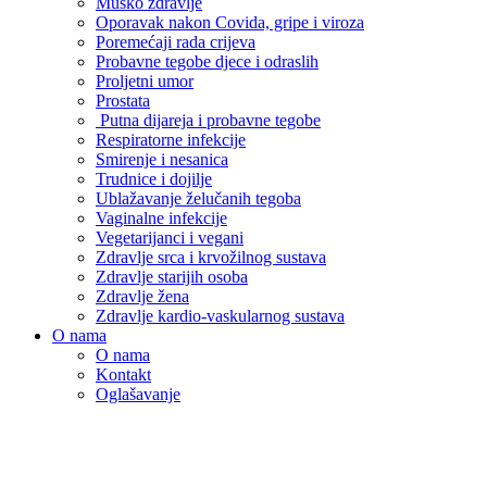
Muško zdravlje
Oporavak nakon Covida, gripe i viroza
Poremećaji rada crijeva
Probavne tegobe djece i odraslih
Proljetni umor
Prostata
Putna dijareja i probavne tegobe
Respiratorne infekcije
Smirenje i nesanica
Trudnice i dojilje
Ublažavanje želučanih tegoba
Vaginalne infekcije
Vegetarijanci i vegani
Zdravlje srca i krvožilnog sustava
Zdravlje starijih osoba
Zdravlje žena
Zdravlje kardio-vaskularnog sustava
O nama
O nama
Kontakt
Oglašavanje