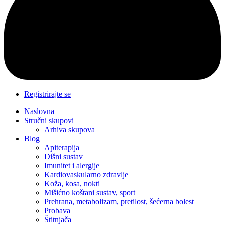
Registrirajte se
Naslovna
Stručni skupovi
Arhiva skupova
Blog
Apiterapija
Dišni sustav
Imunitet i alergije
Kardiovaskularno zdravlje
Koža, kosa, nokti
Mišićno koštani sustav, sport
Prehrana, metabolizam, pretilost, šećerna bolest
Probava
Štitnjača