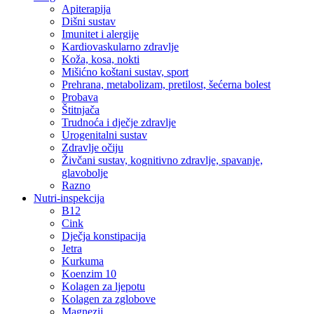
Apiterapija
Dišni sustav
Imunitet i alergije
Kardiovaskularno zdravlje
Koža, kosa, nokti
Mišićno koštani sustav, sport
Prehrana, metabolizam, pretilost, šećerna bolest
Probava
Štitnjača
Trudnoća i dječje zdravlje
Urogenitalni sustav
Zdravlje očiju
Živčani sustav, kognitivno zdravlje, spavanje,
glavobolje
Razno
Nutri-inspekcija
B12
Cink
Dječja konstipacija
Jetra
Kurkuma
Koenzim 10
Kolagen za ljepotu
Kolagen za zglobove
Magnezij