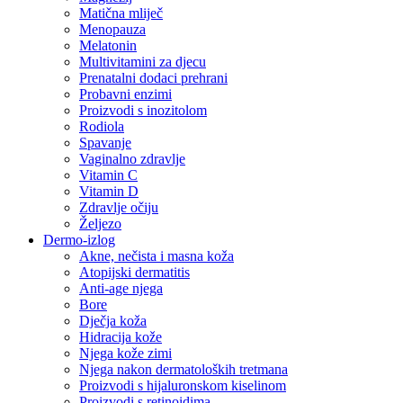
Matična mliječ
Menopauza
Melatonin
Multivitamini za djecu
Prenatalni dodaci prehrani
Probavni enzimi
Proizvodi s inozitolom
Rodiola
Spavanje
Vaginalno zdravlje
Vitamin C
Vitamin D
Zdravlje očiju
Željezo
Dermo-izlog
Akne, nečista i masna koža
Atopijski dermatitis
Anti-age njega
Bore
Dječja koža
Hidracija kože
Njega kože zimi
Njega nakon dermatoloških tretmana
Proizvodi s hijaluronskom kiselinom
Proizvodi s retinoidima