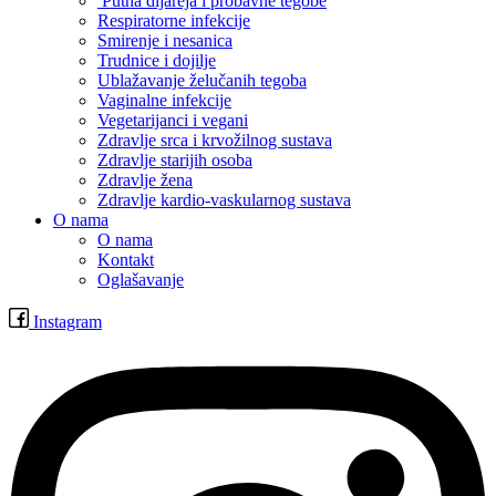
Putna dijareja i probavne tegobe
Respiratorne infekcije
Smirenje i nesanica
Trudnice i dojilje
Ublažavanje želučanih tegoba
Vaginalne infekcije
Vegetarijanci i vegani
Zdravlje srca i krvožilnog sustava
Zdravlje starijih osoba
Zdravlje žena
Zdravlje kardio-vaskularnog sustava
O nama
O nama
Kontakt
Oglašavanje
Instagram