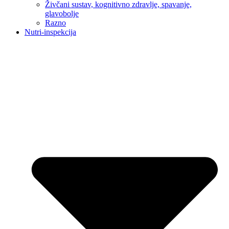
Živčani sustav, kognitivno zdravlje, spavanje,
glavobolje
Razno
Nutri-inspekcija