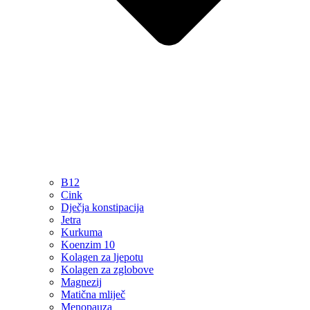
B12
Cink
Dječja konstipacija
Jetra
Kurkuma
Koenzim 10
Kolagen za ljepotu
Kolagen za zglobove
Magnezij
Matična mliječ
Menopauza