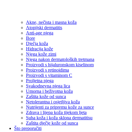
Akne, nečista i masna koža
Atopijski dermatitis
Anti-age njega
Bore
Dječja koža
Hidracija kože
Njega kože zimi
Njega nakon dermatoloških tretmana
Proizvodi s hijaluronskom kiselinom
Proizvodi s retinoidima
Proizvodi s vitaminom C
Proljetna njega
Svakodnevna njega lica
Umorna i beživotna koža
Zaštita kože od sunca
Netolerantna i osjetljiva koža
Nutrijenti za pripremu kože za sunce
Zdrava i lijepa koža tijekom ljeta
Suha koža i koža sklona dermatitisu
Zaštita dječje kože od sunca
Što preporučiti