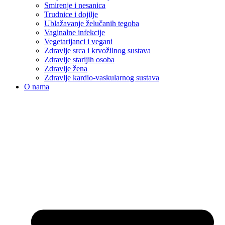
Smirenje i nesanica
Trudnice i dojilje
Ublažavanje želučanih tegoba
Vaginalne infekcije
Vegetarijanci i vegani
Zdravlje srca i krvožilnog sustava
Zdravlje starijih osoba
Zdravlje žena
Zdravlje kardio-vaskularnog sustava
O nama