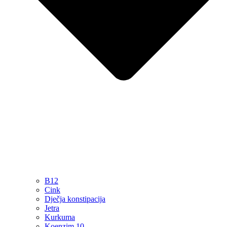
B12
Cink
Dječja konstipacija
Jetra
Kurkuma
Koenzim 10