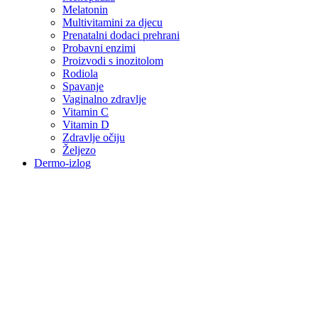
Melatonin
Multivitamini za djecu
Prenatalni dodaci prehrani
Probavni enzimi
Proizvodi s inozitolom
Rodiola
Spavanje
Vaginalno zdravlje
Vitamin C
Vitamin D
Zdravlje očiju
Željezo
Dermo-izlog