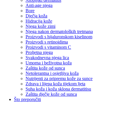
Atopijski dermatitis
Anti-age njega
Bore
Dječja koža
Hidracija kože
Njega kože zimi
Njega nakon dermatoloških tretmana
Proizvodi s hijaluronskom kiselinom
Proizvodi s retinoidima
Proizvodi s vitaminom C
Proljetna njega
Svakodnevna njega lica
Umorna i beživotna koža
Zaštita kože od sunca
Netolerantna i osjetljiva koža
Nutrijenti za pripremu kože za sunce
Zdrava i lijepa koža tijekom ljeta
Suha koža i koža sklona dermatitisu
Zaštita dječje kože od sunca
Što preporučiti