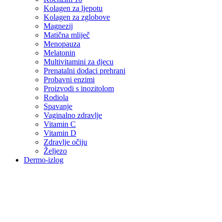
Kolagen za ljepotu
Kolagen za zglobove
Magnezij
Matična mliječ
Menopauza
Melatonin
Multivitamini za djecu
Prenatalni dodaci prehrani
Probavni enzimi
Proizvodi s inozitolom
Rodiola
Spavanje
Vaginalno zdravlje
Vitamin C
Vitamin D
Zdravlje očiju
Željezo
Dermo-izlog