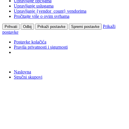
Upravljajte opcijama
Upravljanje uslugama
Upravljanje {vendor_count} vendorima
Pročitajte više o ovim svrhama
Prikaži
Prihvati
Odbij
Prikaži postavke
Spremi postavke
postavke
Postavke kolačića
Pravila privatnosti i sigurnosti
Skip
to
Naslovna
content
Stručni skupovi