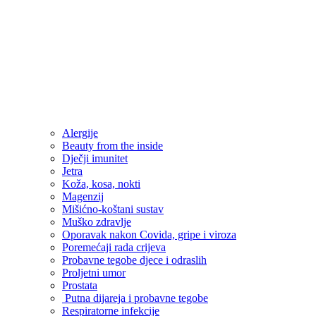
Alergije
Beauty from the inside
Dječji imunitet
Jetra
Koža, kosa, nokti
Magenzij
Mišićno-koštani sustav
Muško zdravlje
Oporavak nakon Covida, gripe i viroza
Poremećaji rada crijeva
Probavne tegobe djece i odraslih
Proljetni umor
Prostata
Putna dijareja i probavne tegobe
Respiratorne infekcije