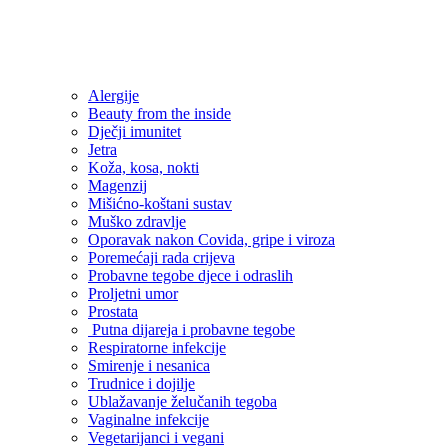
Alergije
Beauty from the inside
Dječji imunitet
Jetra
Koža, kosa, nokti
Magenzij
Mišićno-koštani sustav
Muško zdravlje
Oporavak nakon Covida, gripe i viroza
Poremećaji rada crijeva
Probavne tegobe djece i odraslih
Proljetni umor
Prostata
Putna dijareja i probavne tegobe
Respiratorne infekcije
Smirenje i nesanica
Trudnice i dojilje
Ublažavanje želučanih tegoba
Vaginalne infekcije
Vegetarijanci i vegani