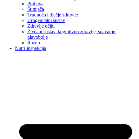
Probava
Štitnjača
Trudnoća i dječje zdravlje
Urogenitalni sustav
Zdravlje očiju
Živčani sustav, kognitivno zdravlje, spavanje,
glavobolje
Razno
Nutri-inspekcija