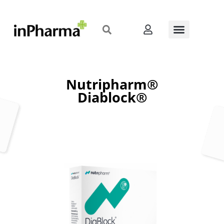
Nutripharm®
Diablock®