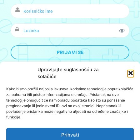
Upravljajte suglasnošću za
kolačiće
Kako bismo pružili najbolja iskustva, koristimo tehnologije poput kolačića
Designed&Developed by:
BoomBushBoo
za pohranu i/ili pristup informacijama o uređaju. Pristanak na ove
tehnologije omogućit će nam obradu podataka kao što su ponašanje
O nama
pregledavanja ili jedinstveni ID-ovi na ovoj stranici. Nepristanak ili
povlačenje pristanka može negativno utjecati na određene značajke i
Oglašavanje
funkcije.
Kontakt
Prihvati