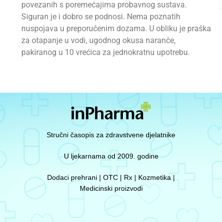
povezanih s poremećajima probavnog sustava.
Siguran je i dobro se podnosi. Nema poznatih
nuspojava u preporučenim dozama. U obliku je praška
za otapanje u vodi, ugodnog okusa naranče,
pakiranog u 10 vrećica za jednokratnu upotrebu.
Stručni časopis za zdravstvene djelatnike
U ljekarnama od 2009. godine
Dodaci prehrani | OTC | Rx | Kozmetika |
Medicinski proizvodi