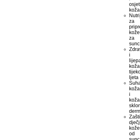
osjet
koža
Nutri
za
prip
kože
za
sunc
Zdra
i
lijep
koža
tije
ljeta
Suh
koža
i
koža
sklo
derm
Zašti
dječ
kože
od
sunc