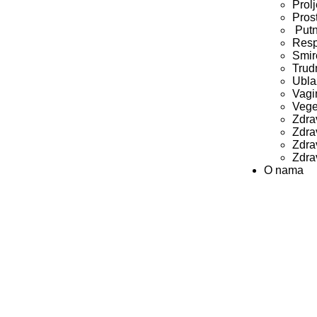
Prol
Pros
Putn
Resp
Smir
Trudn
Ubla
Vagi
Veget
Zdrav
Zdrav
Zdra
Zdra
O nama