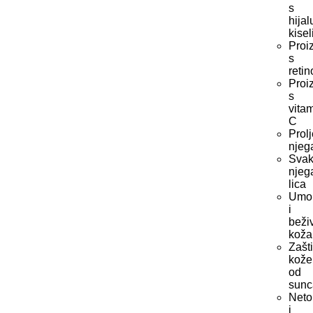
s
hija
kise
Proi
s
reti
Proi
s
vita
C
Prol
njeg
Sva
njeg
lica
Umo
i
beži
koža
Zašti
kože
od
sunc
Neto
i