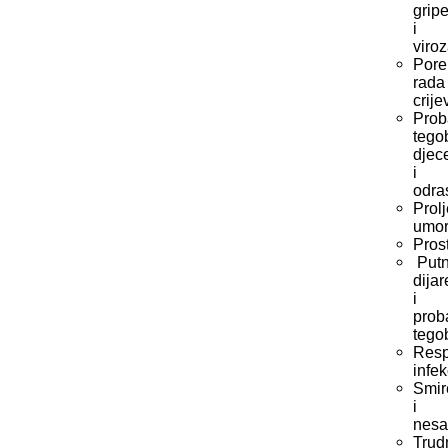
grip
i
viro
Pore
rada
crije
Prob
tego
djec
i
odra
Prolj
umo
Pros
Put
dijar
i
prob
tego
Resp
infek
Smir
i
nesa
Trud