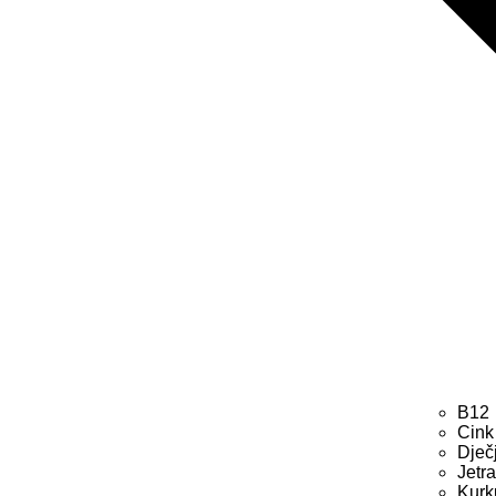
B12
Cink
Dječ
Jetr
Kur