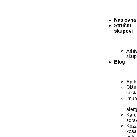
Naslovna
Stručni
skupovi
Arhi
skup
Blog
Apit
Dišn
sust
Imun
i
alerg
Kard
zdra
Koža
kosa
nokti