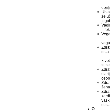
i
dojil
Ubla
želu
tego
Vagi
infek
Vege
i
vega
Zdra
srca
i
krvo
sust
Zdra
stari
oso
Zdra
žen
Zdra
kard
vask
sust
O