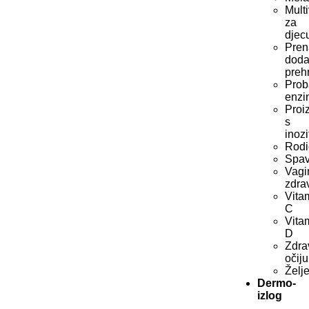
Multi
za
djec
Pren
doda
preh
Prob
enzi
Proi
s
inoz
Rodi
Spav
Vagi
zdra
Vita
C
Vita
D
Zdra
očiju
Želj
Dermo-
izlog