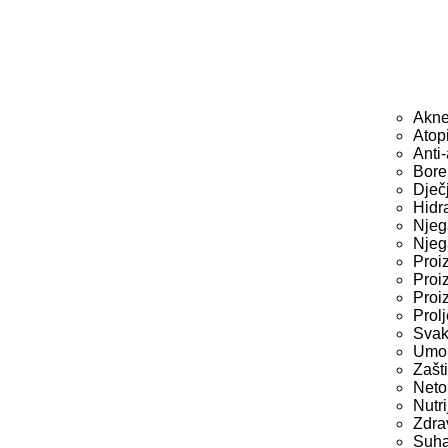
Akne
Atopi
Anti
Bore
Dječ
Hidr
Njeg
Njeg
Proi
Proi
Proi
Prol
Svak
Umor
Zašt
Netol
Nutr
Zdrav
Suha