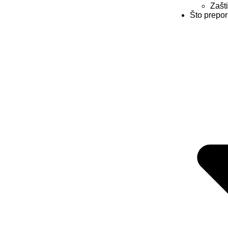
Zašt
Što prepor