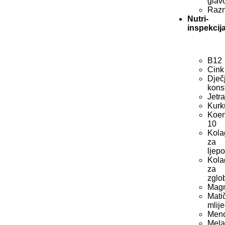
glav
Raz
Nutri-
inspekcij
B12
Cink
Dječ
kons
Jetr
Kur
Koe
10
Kola
za
ljepo
Kola
za
zglo
Magn
Mati
mlij
Men
Mela