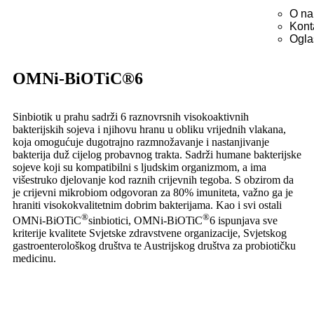
O n
Kont
Ogla
OMNi-BiOTiC®6
Sinbiotik u prahu sadrži 6 raznovrsnih visokoaktivnih
bakterijskih sojeva i njihovu hranu u obliku vrijednih vlakana,
koja omogućuje dugotrajno razmnožavanje i nastanjivanje
bakterija duž cijelog probavnog trakta. Sadrži humane bakterijske
sojeve koji su kompatibilni s ljudskim organizmom, a ima
višestruko djelovanje kod raznih crijevnih tegoba. S obzirom da
je crijevni mikrobiom odgovoran za 80% imuniteta, važno ga je
hraniti visokokvalitetnim dobrim bakterijama. Kao i svi ostali
®
®
OMNi-BiOTiC
sinbiotici, OMNi-BiOTiC
6 ispunjava sve
kriterije kvalitete Svjetske zdravstvene organizacije, Svjetskog
gastroenterološkog društva te Austrijskog društva za probiotičku
medicinu.