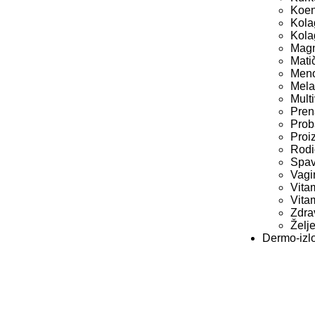
Koen
Kola
Kola
Magn
Mati
Men
Mela
Multi
Pren
Prob
Proi
Rodi
Spav
Vagi
Vita
Vita
Zdrav
Želj
Dermo-izl