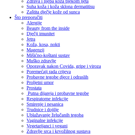
Zdrava i lijepa koža tijekom ljeta
Suha koža i koža sklona dermatitisu
Zaštita dječje kože od sunca
Što preporučiti
Alergije
Beauty from the inside
Dječji imunitet
Jetra
Koža, kosa, nokti
Magenzij
Mišićno-koštani sustav
Muško zdravlje
Oporavak nakon Covida, gripe i viroza
Poremećaji rada crijeva
Probavne tegobe djece i odraslih
Proljetni umor
Prostata
Putna dijareja i probavne tegobe
Respiratorne infekcije
Smirenje i nesanica
Trudnice i dojilje
Ublažavanje želučanih tegoba
Vaginalne infekcije
Vegetarijanci i vegani
Zdravlje srca i krvožilnog sustava