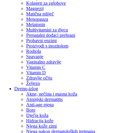
Kolagen za zglobove
Magnezij
Matična mliječ
Menopauza
Melatonin
Multivitamini za djecu
Prenatalni dodaci prehrani
Probavni enzimi
Proizvodi s inozitolom
Rodiola
Spavanje
Vaginalno zdravlje
Vitamin C
Vitamin D
Zdravlje očiju
Željezo
Dermo-izlog
Akne, nečista i masna koža
Atopijski dermatitis
Anti-age njega
Bore
Dječja koža
Hidracija kože
Njega kože zimi
Njega nakon dermatoloških tretmana