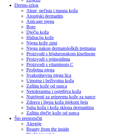
Dermo-izlog
Akne, nečista i masna koža
Atopijski dermatitis
Anti-age njega
Bore
Dječja koža
Hidracija kože
Njega kože zimi
Njega nakon dermatoloških tretmana
Proizvodi s hijaluronskom kiselinom
Proizvodi s retinoidima
Proizvodi s vitaminom C
Proljetna njega
Svakodnevna njega lica
Umorna i beživotna koža
Zaštita kože od sunca
Netolerantna i osjetljiva koža
Nutrijenti za pripremu kože za sunce
Zdrava i lijepa koža tijekom ljeta
Suha koža i koža sklona dermatitisu
Zaštita dječje kože od sunca
Što preporučiti
Alergije
Beauty from the inside