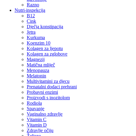
Razno
Nutri-inspekcija
B12
Cink
Dječja konstipacija
Jetra
Kurkuma
Koenzim 10
Kolagen za ljepotu
Kolagen za zglobove
Magnezij
Matična mliječ
Menopauza
Melatonin
Multivitamini za djecu
Prenatalni dodaci prehrani
Probavni enzimi
Proizvodi s inozitolom
Rodiola
Spavanje
Vaginalno zdravlje
Vitamin C
Vitamin D
Zdravlje očiju
Željezo