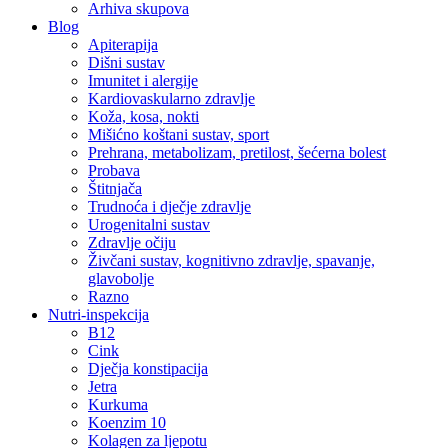
Arhiva skupova
Blog
Apiterapija
Dišni sustav
Imunitet i alergije
Kardiovaskularno zdravlje
Koža, kosa, nokti
Mišićno koštani sustav, sport
Prehrana, metabolizam, pretilost, šećerna bolest
Probava
Štitnjača
Trudnoća i dječje zdravlje
Urogenitalni sustav
Zdravlje očiju
Živčani sustav, kognitivno zdravlje, spavanje,
glavobolje
Razno
Nutri-inspekcija
B12
Cink
Dječja konstipacija
Jetra
Kurkuma
Koenzim 10
Kolagen za ljepotu