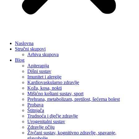
Naslovna
Stručni skupovi
Arhiva skupova
Blog
Apiterapija
Dišni sustav
Imunitet i alergije
Kardiovaskularno zdravlje
Koža, kosa, nokti
Mišićno koštani sustav, sport
Prehrana, metabolizam, pretilost, šećerna bolest
Probava
Štitnjača
Trudnoća i dječje zdravlje
Urogenitalni sustav
Zdravlje očiju
Živčani sustav, kognitivno zdravlje, spavanje,
glavobolje