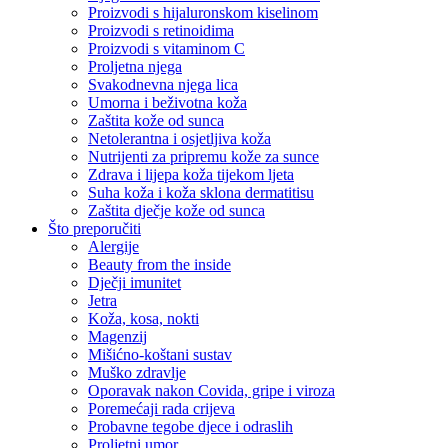
Proizvodi s hijaluronskom kiselinom
Proizvodi s retinoidima
Proizvodi s vitaminom C
Proljetna njega
Svakodnevna njega lica
Umorna i beživotna koža
Zaštita kože od sunca
Netolerantna i osjetljiva koža
Nutrijenti za pripremu kože za sunce
Zdrava i lijepa koža tijekom ljeta
Suha koža i koža sklona dermatitisu
Zaštita dječje kože od sunca
Što preporučiti
Alergije
Beauty from the inside
Dječji imunitet
Jetra
Koža, kosa, nokti
Magenzij
Mišićno-koštani sustav
Muško zdravlje
Oporavak nakon Covida, gripe i viroza
Poremećaji rada crijeva
Probavne tegobe djece i odraslih
Proljetni umor