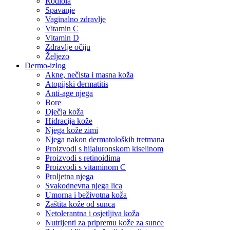
Rodiola
Spavanje
Vaginalno zdravlje
Vitamin C
Vitamin D
Zdravlje očiju
Željezo
Dermo-izlog
Akne, nečista i masna koža
Atopijski dermatitis
Anti-age njega
Bore
Dječja koža
Hidracija kože
Njega kože zimi
Njega nakon dermatoloških tretmana
Proizvodi s hijaluronskom kiselinom
Proizvodi s retinoidima
Proizvodi s vitaminom C
Proljetna njega
Svakodnevna njega lica
Umorna i beživotna koža
Zaštita kože od sunca
Netolerantna i osjetljiva koža
Nutrijenti za pripremu kože za sunce