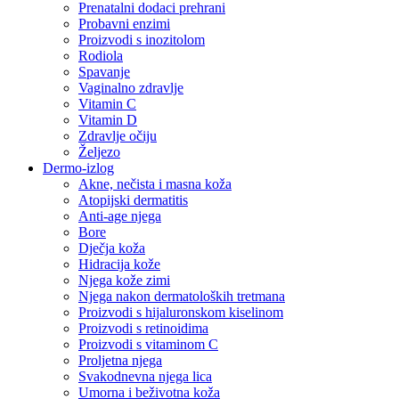
Prenatalni dodaci prehrani
Probavni enzimi
Proizvodi s inozitolom
Rodiola
Spavanje
Vaginalno zdravlje
Vitamin C
Vitamin D
Zdravlje očiju
Željezo
Dermo-izlog
Akne, nečista i masna koža
Atopijski dermatitis
Anti-age njega
Bore
Dječja koža
Hidracija kože
Njega kože zimi
Njega nakon dermatoloških tretmana
Proizvodi s hijaluronskom kiselinom
Proizvodi s retinoidima
Proizvodi s vitaminom C
Proljetna njega
Svakodnevna njega lica
Umorna i beživotna koža