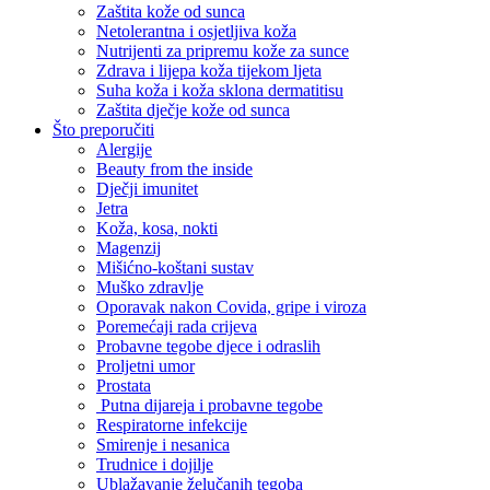
Zaštita kože od sunca
Netolerantna i osjetljiva koža
Nutrijenti za pripremu kože za sunce
Zdrava i lijepa koža tijekom ljeta
Suha koža i koža sklona dermatitisu
Zaštita dječje kože od sunca
Što preporučiti
Alergije
Beauty from the inside
Dječji imunitet
Jetra
Koža, kosa, nokti
Magenzij
Mišićno-koštani sustav
Muško zdravlje
Oporavak nakon Covida, gripe i viroza
Poremećaji rada crijeva
Probavne tegobe djece i odraslih
Proljetni umor
Prostata
Putna dijareja i probavne tegobe
Respiratorne infekcije
Smirenje i nesanica
Trudnice i dojilje
Ublažavanje želučanih tegoba