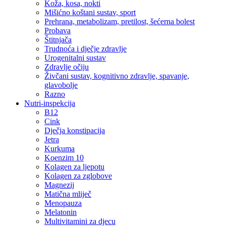
Koža, kosa, nokti
Mišićno koštani sustav, sport
Prehrana, metabolizam, pretilost, šećerna bolest
Probava
Štitnjača
Trudnoća i dječje zdravlje
Urogenitalni sustav
Zdravlje očiju
Živčani sustav, kognitivno zdravlje, spavanje,
glavobolje
Razno
Nutri-inspekcija
B12
Cink
Dječja konstipacija
Jetra
Kurkuma
Koenzim 10
Kolagen za ljepotu
Kolagen za zglobove
Magnezij
Matična mliječ
Menopauza
Melatonin
Multivitamini za djecu