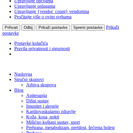
Upravljajte opcijama
Upravljanje uslugama
Upravljanje {vendor_count} vendorima
Pročitajte više o ovim svrhama
Prikaži
Prihvati
Odbij
Prikaži postavke
Spremi postavke
postavke
Postavke kolačića
Pravila privatnosti i sigurnosti
Skip
to
Naslovna
content
Stručni skupovi
Arhiva skupova
Blog
Apiterapija
Dišni sustav
Imunitet i alergije
Kardiovaskularno zdravlje
Koža, kosa, nokti
Mišićno koštani sustav, sport
Prehrana, metabolizam, pretilost, šećerna bolest
Probava