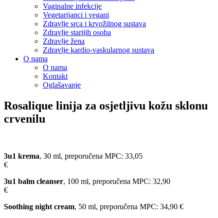
Vaginalne infekcije
Vegetarijanci i vegani
Zdravlje srca i krvožilnog sustava
Zdravlje starijih osoba
Zdravlje žena
Zdravlje kardio-vaskularnog sustava
O nama
O nama
Kontakt
Oglašavanje
Rosalique linija za osjetljivu kožu sklonu
crvenilu
3u1 krema
, 30 ml, preporučena MPC: 33,05
€
3u1 balm cleanser
, 100 ml, preporučena MPC: 32,90
€
Soothing night cream
, 50 ml, preporučena MPC: 34,90 €