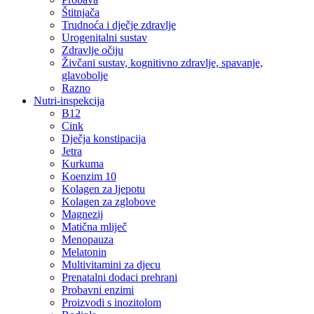
Štitnjača
Trudnoća i dječje zdravlje
Urogenitalni sustav
Zdravlje očiju
Živčani sustav, kognitivno zdravlje, spavanje,
glavobolje
Razno
Nutri-inspekcija
B12
Cink
Dječja konstipacija
Jetra
Kurkuma
Koenzim 10
Kolagen za ljepotu
Kolagen za zglobove
Magnezij
Matična mliječ
Menopauza
Melatonin
Multivitamini za djecu
Prenatalni dodaci prehrani
Probavni enzimi
Proizvodi s inozitolom