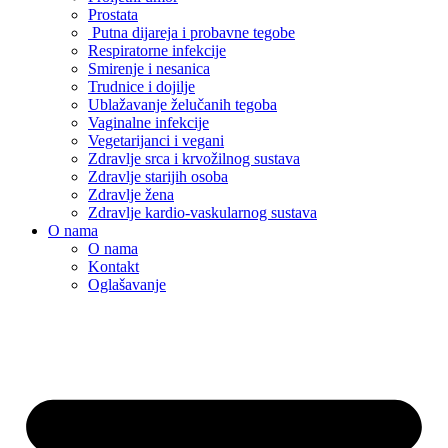
Prostata
Putna dijareja i probavne tegobe
Respiratorne infekcije
Smirenje i nesanica
Trudnice i dojilje
Ublažavanje želučanih tegoba
Vaginalne infekcije
Vegetarijanci i vegani
Zdravlje srca i krvožilnog sustava
Zdravlje starijih osoba
Zdravlje žena
Zdravlje kardio-vaskularnog sustava
O nama
O nama
Kontakt
Oglašavanje