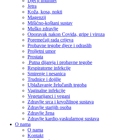
Dječji imunitet
Jetra
Koža, kosa, nokti
Magenzij
Mišićno-koštani sustav
Muško zdravlje
Oporavak nakon Covida, gripe i viroza
Poremećaji rada crijeva
Probavne tegobe djece i odraslih
Proljetni umor
Prostata
Putna dijareja i probavne tegobe
Respiratorne infekcije
Smirenje i nesanica
Trudnice i dojilje
Ublažavanje želučanih tegoba
Vaginalne infekcije
Vegetarijanci i vegani
Zdravlje srca i krvožilnog sustava
Zdravlje starijih osoba
Zdravlje žena
Zdravlje kardio-vaskularnog sustava
O nama
O nama
Kontakt